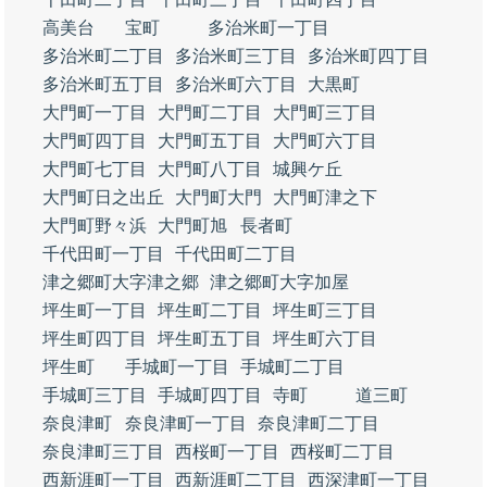
高美台
宝町
多治米町一丁目
多治米町二丁目
多治米町三丁目
多治米町四丁目
多治米町五丁目
多治米町六丁目
大黒町
大門町一丁目
大門町二丁目
大門町三丁目
大門町四丁目
大門町五丁目
大門町六丁目
大門町七丁目
大門町八丁目
城興ケ丘
大門町日之出丘
大門町大門
大門町津之下
大門町野々浜
大門町旭
長者町
千代田町一丁目
千代田町二丁目
津之郷町大字津之郷
津之郷町大字加屋
坪生町一丁目
坪生町二丁目
坪生町三丁目
坪生町四丁目
坪生町五丁目
坪生町六丁目
坪生町
手城町一丁目
手城町二丁目
手城町三丁目
手城町四丁目
寺町
道三町
奈良津町
奈良津町一丁目
奈良津町二丁目
奈良津町三丁目
西桜町一丁目
西桜町二丁目
西新涯町一丁目
西新涯町二丁目
西深津町一丁目