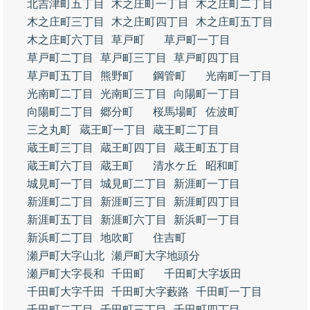
北吉津町五丁目
木之庄町一丁目
木之庄町二丁目
木之庄町三丁目
木之庄町四丁目
木之庄町五丁目
木之庄町六丁目
草戸町
草戸町一丁目
草戸町二丁目
草戸町三丁目
草戸町四丁目
草戸町五丁目
熊野町
鋼管町
光南町一丁目
光南町二丁目
光南町三丁目
向陽町一丁目
向陽町二丁目
郷分町
桜馬場町
佐波町
三之丸町
蔵王町一丁目
蔵王町二丁目
蔵王町三丁目
蔵王町四丁目
蔵王町五丁目
蔵王町六丁目
蔵王町
清水ケ丘
昭和町
城見町一丁目
城見町二丁目
新涯町一丁目
新涯町二丁目
新涯町三丁目
新涯町四丁目
新涯町五丁目
新涯町六丁目
新浜町一丁目
新浜町二丁目
地吹町
住吉町
瀬戸町大字山北
瀬戸町大字地頭分
瀬戸町大字長和
千田町
千田町大字坂田
千田町大字千田
千田町大字藪路
千田町一丁目
千田町二丁目
千田町三丁目
千田町四丁目