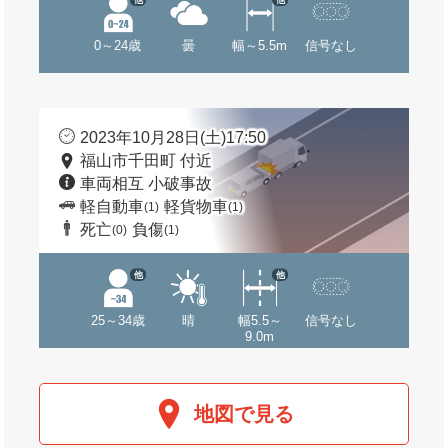
0～24歳
曇
幅～5.5m
信号なし
2023年10月28日(土)17:50
福山市千田町 付近
車両相互 小破事故
軽自動車
軽貨物車
(1)
(1)
死亡
負傷
(0)
(1)
他
他
25～34歳
晴
幅5.5～
信号なし
9.0m
地図で見る