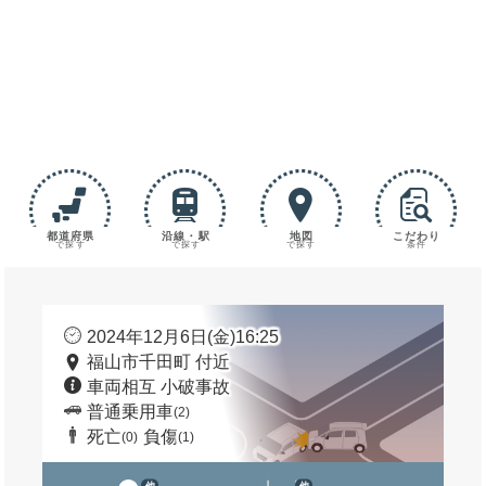
都道府県
沿線・駅
地図
こだわり
で探す
で探す
で探す
条件
2024年12月6日(金)16:25
福山市千田町 付近
車両相互 小破事故
普通乗用車
(2)
死亡
負傷
(0)
(1)
他
他