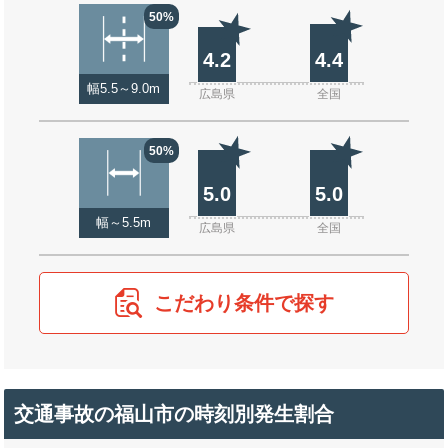
50%
4.2
4.4
幅5.5～9.0m
広島県
全国
50%
5.0
5.0
幅～5.5m
広島県
全国
こだわり条件で探す
交通事故の福山市の時刻別発生割合