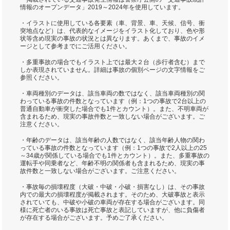
情報のオープンデータ」2019～2024年を使用しています。
・イラストに使用している各要素（車、背景、車、天候、信号、衝
突地点など）は、代表的なイメージをイラスト化しており、色や形
状等含め現実の事故の状況とは異なります。あくまで、事故のイメ
ージとして参考までにご活用ください。
・多重事故の場合でもイラスト上では最大２台（歩行者含む）まで
しか表現されていません。詳細は事故の個別ページの文字情報をご
参照ください。
・車両種別のデータは、該当車両の数ではなく、該当車両種別の関
わっている事故の件数となっています（例：1つの事故で2台以上の
普通自動車が衝突した場合でも1件とカウント）。また、不明車両が
含まれるため、現実の事故件数と一致しない場合がございます。ご
注意ください。
・年齢のデータは、該当年齢の人数ではなく、該当年齢人物の関わ
っている事故の件数となっています（例：1つの事故で2人以上の25
～34歳が関係している場合でも1件とカウント）。また、多重事故の
運転手や同乗者など、年齢不明の関係者も含まれるため、現実の事
故件数と一致しない場合がございます。ご注意ください。
・事故毎の損壊程度（大破・中破・小破・損害なし）は、その事故
内での最大の損壊程度が掲載されます。そのため、大破事故と表示
されていても、中破や小破の車両が存在する場合がございます。同
様に死亡者のいる事故は死亡事故と表記していますが、他に負傷者
が存在する場合がございます。予めご了承ください。