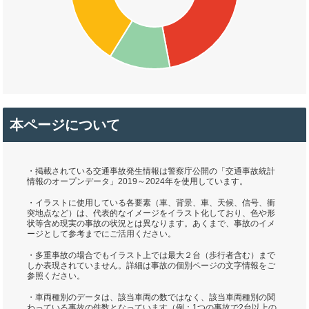
本ページについて
・掲載されている交通事故発生情報は警察庁公開の「交通事故統計
情報のオープンデータ」2019～2024年を使用しています。
・イラストに使用している各要素（車、背景、車、天候、信号、衝
突地点など）は、代表的なイメージをイラスト化しており、色や形
状等含め現実の事故の状況とは異なります。あくまで、事故のイメ
ージとして参考までにご活用ください。
・多重事故の場合でもイラスト上では最大２台（歩行者含む）まで
しか表現されていません。詳細は事故の個別ページの文字情報をご
参照ください。
・車両種別のデータは、該当車両の数ではなく、該当車両種別の関
わっている事故の件数となっています（例：1つの事故で2台以上の