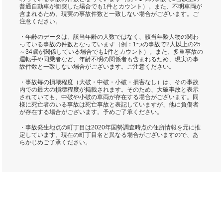
普通自動車が衝突した場合でも1件とカウント）。また、不明車両が
含まれるため、現実の事故件数と一致しない場合がございます。ご
注意ください。
・年齢のデータは、該当年齢の人数ではなく、該当年齢人物の関わ
っている事故の件数となっています（例：1つの事故で2人以上の25
～34歳が関係している場合でも1件とカウント）。また、多重事故の
運転手や同乗者など、年齢不明の関係者も含まれるため、現実の事
故件数と一致しない場合がございます。ご注意ください。
・事故毎の損壊程度（大破・中破・小破・損害なし）は、その事故
内での最大の損壊程度が掲載されます。そのため、大破事故と表示
されていても、中破や小破の車両が存在する場合がございます。同
様に死亡者のいる事故は死亡事故と表記していますが、他に負傷者
が存在する場合がございます。予めご了承ください。
・事故発生地点の町丁目は2020年国勢調査時点の住所情報を元に推
定しています。現在の町丁目名と異なる場合がございますので、あ
らかじめご了承ください。