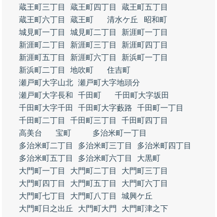
蔵王町三丁目
蔵王町四丁目
蔵王町五丁目
蔵王町六丁目
蔵王町
清水ケ丘
昭和町
城見町一丁目
城見町二丁目
新涯町一丁目
新涯町二丁目
新涯町三丁目
新涯町四丁目
新涯町五丁目
新涯町六丁目
新浜町一丁目
新浜町二丁目
地吹町
住吉町
瀬戸町大字山北
瀬戸町大字地頭分
瀬戸町大字長和
千田町
千田町大字坂田
千田町大字千田
千田町大字藪路
千田町一丁目
千田町二丁目
千田町三丁目
千田町四丁目
高美台
宝町
多治米町一丁目
多治米町二丁目
多治米町三丁目
多治米町四丁目
多治米町五丁目
多治米町六丁目
大黒町
大門町一丁目
大門町二丁目
大門町三丁目
大門町四丁目
大門町五丁目
大門町六丁目
大門町七丁目
大門町八丁目
城興ケ丘
大門町日之出丘
大門町大門
大門町津之下