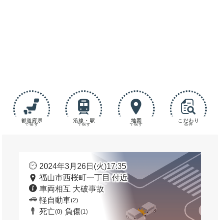
都道府県
沿線・駅
地図
こだわり
で探す
で探す
で探す
条件
2024年3月26日(火)17:35
福山市西桜町一丁目 付近
車両相互 大破事故
軽自動車
(2)
死亡
負傷
(0)
(1)