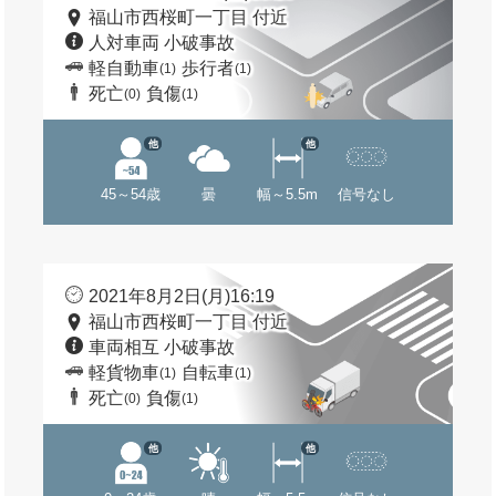
福山市西桜町一丁目 付近
人対車両 小破事故
軽自動車
歩行者
(1)
(1)
死亡
負傷
(0)
(1)
他
他
45～54歳
曇
幅～5.5m
信号なし
2021年8月2日(月)16:19
福山市西桜町一丁目 付近
車両相互 小破事故
軽貨物車
自転車
(1)
(1)
死亡
負傷
(0)
(1)
他
他