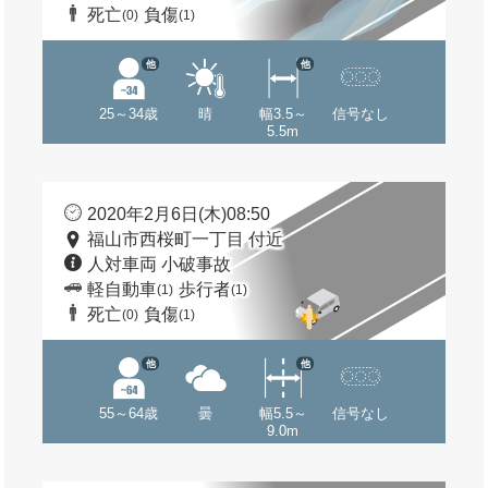
死亡
負傷
(0)
(1)
他
他
25～34歳
晴
幅3.5～
信号なし
5.5m
2020年2月6日(木)08:50
福山市西桜町一丁目 付近
人対車両 小破事故
軽自動車
歩行者
(1)
(1)
死亡
負傷
(0)
(1)
他
他
55～64歳
曇
幅5.5～
信号なし
9.0m