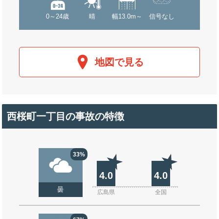
0～24歳
晴
幅13.0m～
信号なし
地図で見る
西桜町一丁目の事故の特徴
33%
4.0
4.0
曇
広島県
全国