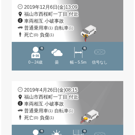
2019年12月6日(金)13:09
福山市西桜町一丁目 付近
車両相互 小破事故
普通乗用車
自転車
(1)
(1)
死亡
負傷
(0)
(1)
他
他
0～24歳
曇
幅～5.5m
信号なし
2019年4月26日(金)08:15
福山市西桜町一丁目 付近
車両相互 小破事故
普通乗用車
自転車
(1)
(1)
死亡
負傷
(0)
(1)
他
他