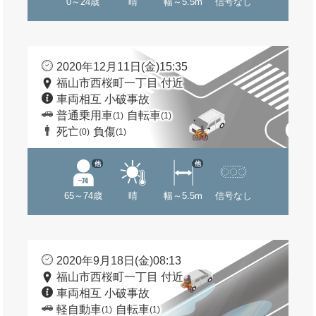
0～24歳
晴
幅～5.5m
信号なし
2020年12月11日(金)15:35
福山市西桜町一丁目 付近
車両相互 小破事故
普通乗用車
自転車
(1)
(1)
死亡
負傷
(0)
(1)
他
他
65～74歳
晴
幅～5.5m
信号なし
2020年9月18日(金)08:13
福山市西桜町一丁目 付近
車両相互 小破事故
軽自動車
自転車
(1)
(1)