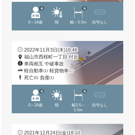
他
他
0～24歳
晴
幅～5.5m
信号なし
2022年11月3日(木)16:46
福山市西桜町一丁目 付近
車両相互 中破事故
軽自動車
軽貨物車
(1)
(1)
死亡
負傷
(0)
(1)
他
他
0～24歳
晴
幅3.5～
信号なし
5.5m
2021年12月24日(金)18:10