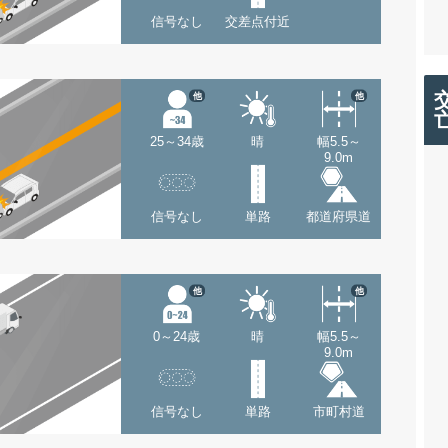
信号なし
交差点付近
他
他
25～34歳
晴
幅5.5～
9.0m
信号なし
単路
都道府県道
他
他
0～24歳
晴
幅5.5～
9.0m
信号なし
単路
市町村道