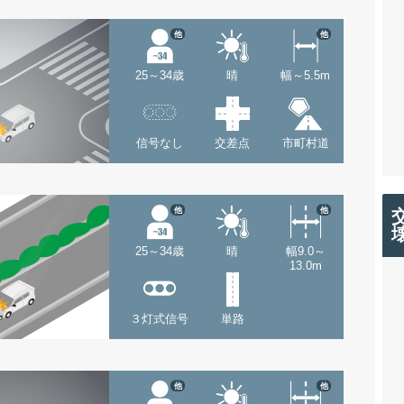
他
他
25～34歳
晴
幅～5.5m
信号なし
交差点
市町村道
他
他
25～34歳
晴
幅9.0～
13.0m
３灯式信号
単路
他
他