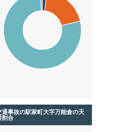
交通事故の駅家町大字万能倉の天
候割合