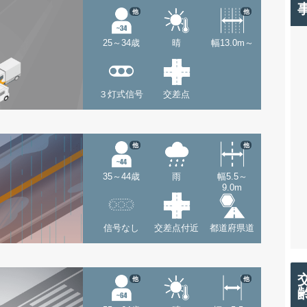
他
他
25～34歳
晴
幅13.0m～
３灯式信号
交差点
他
他
35～44歳
雨
幅5.5～
9.0m
信号なし
交差点付近
都道府県道
他
他