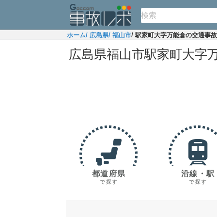
ホーム
/ 広島県
/ 福山市
/ 駅家町大字万能倉の交通事
広島県福山市駅家町大字
都道府県
沿線・駅
で探す
で探す