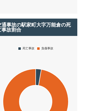
交通事故の駅家町大字万能倉の死
亡事故割合