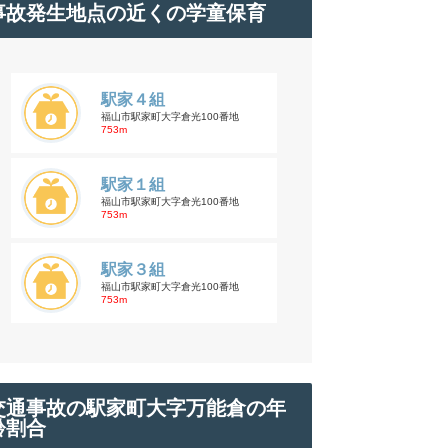
事故発生地点の近くの学童保育
駅家４組
福山市駅家町大字倉光100番地
753m
駅家１組
福山市駅家町大字倉光100番地
753m
駅家３組
福山市駅家町大字倉光100番地
753m
交通事故の駅家町大字万能倉の年
齢割合