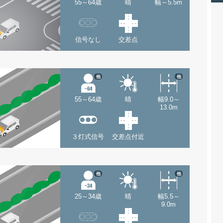
55～64歳
晴
幅～5.5m
信号なし
交差点
他
他
55～64歳
晴
幅9.0～
13.0m
３灯式信号
交差点付近
他
他
25～34歳
晴
幅5.5～
9.0m