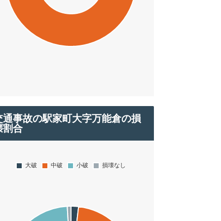
交通事故の駅家町大字万能倉の損
壊割合