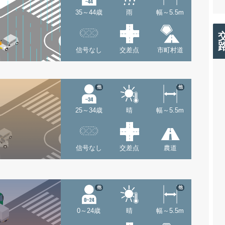
35～44歳
雨
幅～5.5m
信号なし
交差点
市町村道
他
他
25～34歳
晴
幅～5.5m
信号なし
交差点
農道
他
他
0～24歳
晴
幅～5.5m