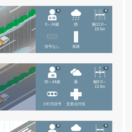
他
他
0～24歳
雨
幅13.0～
19.5m
信号なし
単路
他
他
35～44歳
曇
幅9.0～
13.0m
３灯式信号
交差点付近
他
他