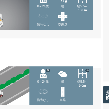
0～24歳
晴
幅5.5～
13.0m
信号なし
交差点
他
他
0～24歳
曇
幅5.5～
9.0m
信号なし
単路