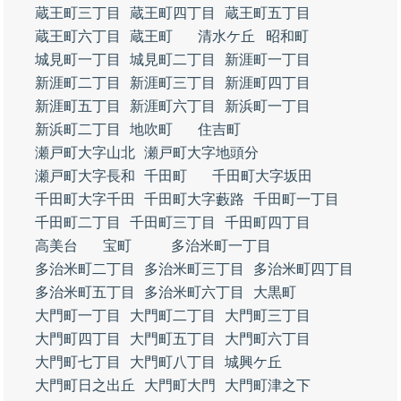
蔵王町三丁目
蔵王町四丁目
蔵王町五丁目
蔵王町六丁目
蔵王町
清水ケ丘
昭和町
城見町一丁目
城見町二丁目
新涯町一丁目
新涯町二丁目
新涯町三丁目
新涯町四丁目
新涯町五丁目
新涯町六丁目
新浜町一丁目
新浜町二丁目
地吹町
住吉町
瀬戸町大字山北
瀬戸町大字地頭分
瀬戸町大字長和
千田町
千田町大字坂田
千田町大字千田
千田町大字藪路
千田町一丁目
千田町二丁目
千田町三丁目
千田町四丁目
高美台
宝町
多治米町一丁目
多治米町二丁目
多治米町三丁目
多治米町四丁目
多治米町五丁目
多治米町六丁目
大黒町
大門町一丁目
大門町二丁目
大門町三丁目
大門町四丁目
大門町五丁目
大門町六丁目
大門町七丁目
大門町八丁目
城興ケ丘
大門町日之出丘
大門町大門
大門町津之下