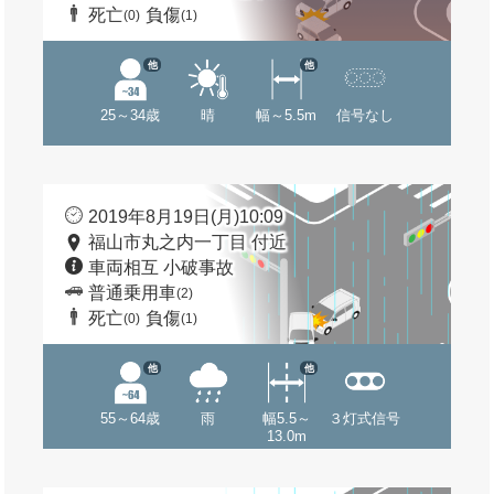
死亡
負傷
(0)
(1)
他
他
25～34歳
晴
幅～5.5m
信号なし
2019年8月19日(月)10:09
福山市丸之内一丁目 付近
車両相互 小破事故
普通乗用車
(2)
死亡
負傷
(0)
(1)
他
他
55～64歳
雨
幅5.5～
３灯式信号
13.0m