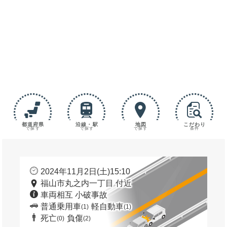
都道府県
沿線・駅
地図
こだわり
で探す
で探す
で探す
条件
2024年11月2日(土)15:10
福山市丸之内一丁目 付近
車両相互 小破事故
普通乗用車
軽自動車
(1)
(1)
死亡
負傷
(0)
(2)