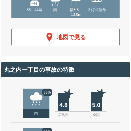
35～44歳
雨
幅5.5～
３灯式信号
13.0m
地図で見る
丸之内一丁目の事故の特徴
33%
4.8
5.0
雨
広島県
全国