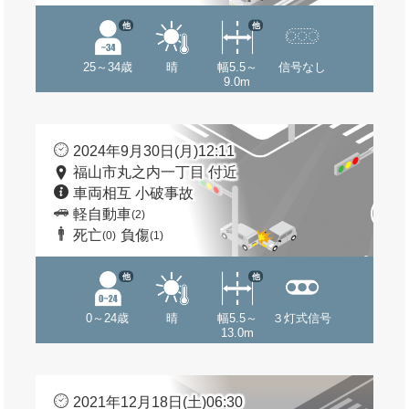
他
他
25～34歳
晴
幅5.5～
信号なし
9.0m
2024年9月30日(月)12:11
福山市丸之内一丁目 付近
車両相互 小破事故
軽自動車
(2)
死亡
負傷
(0)
(1)
他
他
0～24歳
晴
幅5.5～
３灯式信号
13.0m
2021年12月18日(土)06:30