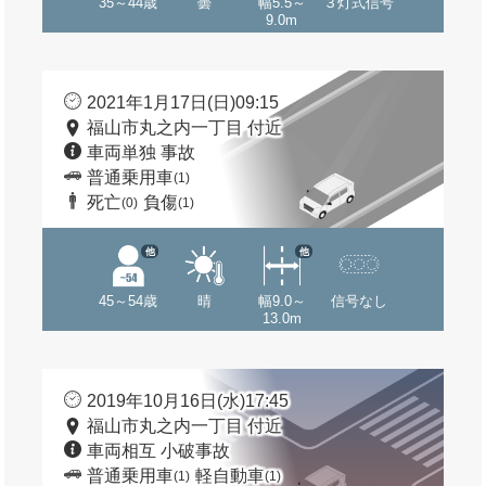
35～44歳
曇
幅5.5～
３灯式信号
9.0m
2021年1月17日(日)09:15
福山市丸之内一丁目 付近
車両単独 事故
普通乗用車
(1)
死亡
負傷
(0)
(1)
他
他
45～54歳
晴
幅9.0～
信号なし
13.0m
2019年10月16日(水)17:45
福山市丸之内一丁目 付近
車両相互 小破事故
普通乗用車
軽自動車
(1)
(1)