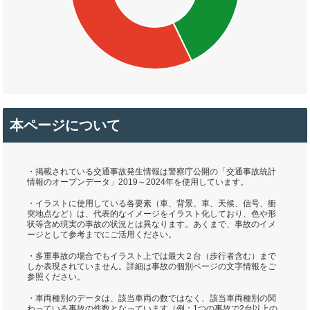
本ページについて
・掲載されている交通事故発生情報は警察庁公開の「交通事故統計
情報のオープンデータ」2019～2024年を使用しています。
・イラストに使用している各要素（車、背景、車、天候、信号、衝
突地点など）は、代表的なイメージをイラスト化しており、色や形
状等含め現実の事故の状況とは異なります。あくまで、事故のイメ
ージとして参考までにご活用ください。
・多重事故の場合でもイラスト上では最大２台（歩行者含む）まで
しか表現されていません。詳細は事故の個別ページの文字情報をご
参照ください。
・車両種別のデータは、該当車両の数ではなく、該当車両種別の関
わっている事故の件数となっています（例：1つの事故で2台以上の