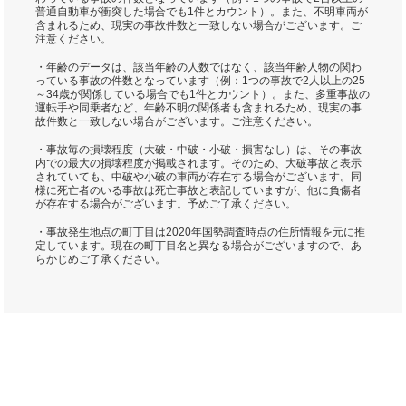
普通自動車が衝突した場合でも1件とカウント）。また、不明車両が
含まれるため、現実の事故件数と一致しない場合がございます。ご
注意ください。
・年齢のデータは、該当年齢の人数ではなく、該当年齢人物の関わ
っている事故の件数となっています（例：1つの事故で2人以上の25
～34歳が関係している場合でも1件とカウント）。また、多重事故の
運転手や同乗者など、年齢不明の関係者も含まれるため、現実の事
故件数と一致しない場合がございます。ご注意ください。
・事故毎の損壊程度（大破・中破・小破・損害なし）は、その事故
内での最大の損壊程度が掲載されます。そのため、大破事故と表示
されていても、中破や小破の車両が存在する場合がございます。同
様に死亡者のいる事故は死亡事故と表記していますが、他に負傷者
が存在する場合がございます。予めご了承ください。
・事故発生地点の町丁目は2020年国勢調査時点の住所情報を元に推
定しています。現在の町丁目名と異なる場合がございますので、あ
らかじめご了承ください。