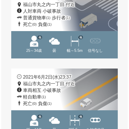
福山市丸之内一丁目 付近
人対車両 小破事故
普通貨物車
歩行者
(1)
(1)
死亡
負傷
(0)
(1)
他
他
25～34歳
曇
幅～5.5m
信号なし
2021年6月2日(水)23:37
福山市丸之内一丁目 付近
車両相互 小破事故
軽自動車
(1)
死亡
負傷
(0)
(1)
他
他