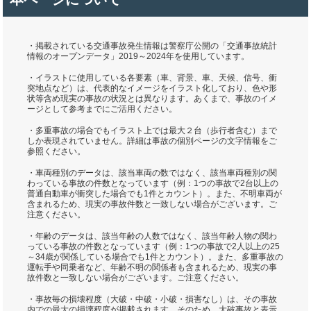
・掲載されている交通事故発生情報は警察庁公開の「交通事故統計
情報のオープンデータ」2019～2024年を使用しています。
・イラストに使用している各要素（車、背景、車、天候、信号、衝
突地点など）は、代表的なイメージをイラスト化しており、色や形
状等含め現実の事故の状況とは異なります。あくまで、事故のイメ
ージとして参考までにご活用ください。
・多重事故の場合でもイラスト上では最大２台（歩行者含む）まで
しか表現されていません。詳細は事故の個別ページの文字情報をご
参照ください。
・車両種別のデータは、該当車両の数ではなく、該当車両種別の関
わっている事故の件数となっています（例：1つの事故で2台以上の
普通自動車が衝突した場合でも1件とカウント）。また、不明車両が
含まれるため、現実の事故件数と一致しない場合がございます。ご
注意ください。
・年齢のデータは、該当年齢の人数ではなく、該当年齢人物の関わ
っている事故の件数となっています（例：1つの事故で2人以上の25
～34歳が関係している場合でも1件とカウント）。また、多重事故の
運転手や同乗者など、年齢不明の関係者も含まれるため、現実の事
故件数と一致しない場合がございます。ご注意ください。
・事故毎の損壊程度（大破・中破・小破・損害なし）は、その事故
内での最大の損壊程度が掲載されます。そのため、大破事故と表示