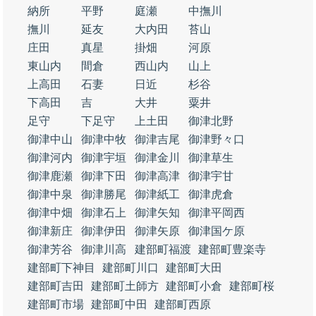
納所
平野
庭瀬
中撫川
撫川
延友
大内田
苔山
庄田
真星
掛畑
河原
東山内
間倉
西山内
山上
上高田
石妻
日近
杉谷
下高田
吉
大井
粟井
足守
下足守
上土田
御津北野
御津中山
御津中牧
御津吉尾
御津野々口
御津河内
御津宇垣
御津金川
御津草生
御津鹿瀬
御津下田
御津高津
御津宇甘
御津中泉
御津勝尾
御津紙工
御津虎倉
御津中畑
御津石上
御津矢知
御津平岡西
御津新庄
御津伊田
御津矢原
御津国ケ原
御津芳谷
御津川高
建部町福渡
建部町豊楽寺
建部町下神目
建部町川口
建部町大田
建部町吉田
建部町土師方
建部町小倉
建部町桜
建部町市場
建部町中田
建部町西原