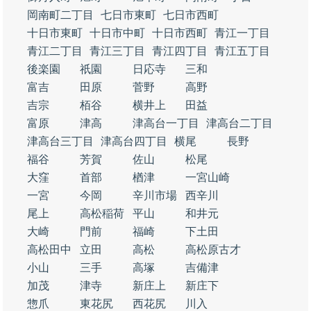
岡南町二丁目
七日市東町
七日市西町
十日市東町
十日市中町
十日市西町
青江一丁目
青江二丁目
青江三丁目
青江四丁目
青江五丁目
後楽園
祇園
日応寺
三和
富吉
田原
菅野
高野
吉宗
栢谷
横井上
田益
富原
津高
津高台一丁目
津高台二丁目
津高台三丁目
津高台四丁目
横尾
長野
福谷
芳賀
佐山
松尾
大窪
首部
楢津
一宮山崎
一宮
今岡
辛川市場
西辛川
尾上
高松稲荷
平山
和井元
大崎
門前
福崎
下土田
高松田中
立田
高松
高松原古才
小山
三手
高塚
吉備津
加茂
津寺
新庄上
新庄下
惣爪
東花尻
西花尻
川入