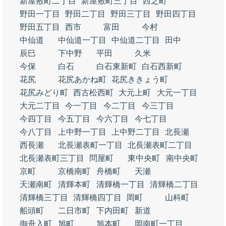
新屋敷町二丁目
新屋敷町三丁目
西之町
野田一丁目
野田二丁目
野田三丁目
野田四丁目
野田五丁目
西市
富田
今村
中仙道
中仙道一丁目
中仙道二丁目
田中
辰巳
下中野
平田
久米
今保
白石
白石東新町
白石西新町
花尻
花尻あかね町
花尻ききょう町
花尻みどり町
西古松西町
大元上町
大元一丁目
大元二丁目
今一丁目
今二丁目
今三丁目
今四丁目
今五丁目
今六丁目
今七丁目
今八丁目
上中野一丁目
上中野二丁目
北長瀬
西長瀬
北長瀬表町一丁目
北長瀬表町二丁目
北長瀬表町三丁目
問屋町
東中央町
南中央町
京町
京橋南町
舟橋町
天瀬
天瀬南町
清輝本町
清輝橋一丁目
清輝橋二丁目
清輝橋三丁目
清輝橋四丁目
岡町
山科町
船頭町
二日市町
下内田町
新道
御舟入町
旭町
旭本町
岡南町一丁目