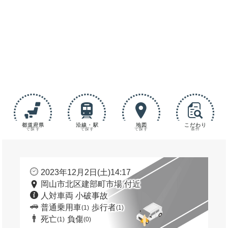
都道府県
沿線・駅
地図
こだわり
で探す
で探す
で探す
条件
2023年12月2日(土)14:17
岡山市北区建部町市場 付近
人対車両 小破事故
普通乗用車
歩行者
(1)
(1)
死亡
負傷
(1)
(0)