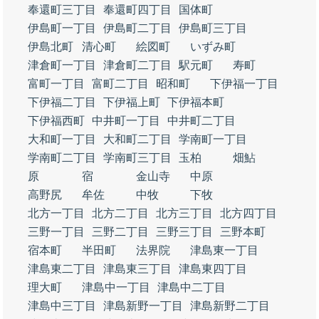
奉還町三丁目
奉還町四丁目
国体町
伊島町一丁目
伊島町二丁目
伊島町三丁目
伊島北町
清心町
絵図町
いずみ町
津倉町一丁目
津倉町二丁目
駅元町
寿町
富町一丁目
富町二丁目
昭和町
下伊福一丁目
下伊福二丁目
下伊福上町
下伊福本町
下伊福西町
中井町一丁目
中井町二丁目
大和町一丁目
大和町二丁目
学南町一丁目
学南町二丁目
学南町三丁目
玉柏
畑鮎
原
宿
金山寺
中原
高野尻
牟佐
中牧
下牧
北方一丁目
北方二丁目
北方三丁目
北方四丁目
三野一丁目
三野二丁目
三野三丁目
三野本町
宿本町
半田町
法界院
津島東一丁目
津島東二丁目
津島東三丁目
津島東四丁目
理大町
津島中一丁目
津島中二丁目
津島中三丁目
津島新野一丁目
津島新野二丁目