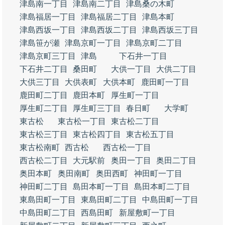
津島南一丁目
津島南二丁目
津島桑の木町
津島福居一丁目
津島福居二丁目
津島本町
津島西坂一丁目
津島西坂二丁目
津島西坂三丁目
津島笹が瀬
津島京町一丁目
津島京町二丁目
津島京町三丁目
津島
下石井一丁目
下石井二丁目
桑田町
大供一丁目
大供二丁目
大供三丁目
大供表町
大供本町
鹿田町一丁目
鹿田町二丁目
鹿田本町
厚生町一丁目
厚生町二丁目
厚生町三丁目
春日町
大学町
東古松
東古松一丁目
東古松二丁目
東古松三丁目
東古松四丁目
東古松五丁目
東古松南町
西古松
西古松一丁目
西古松二丁目
大元駅前
奥田一丁目
奥田二丁目
奥田本町
奥田南町
奥田西町
神田町一丁目
神田町二丁目
島田本町一丁目
島田本町二丁目
東島田町一丁目
東島田町二丁目
中島田町一丁目
中島田町二丁目
西島田町
新屋敷町一丁目