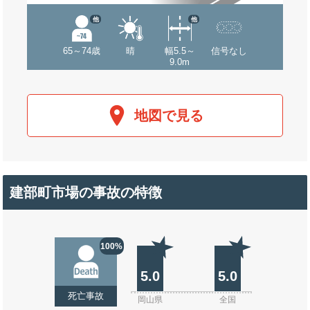
他
他
65～74歳
晴
幅5.5～
信号なし
9.0m
地図で見る
建部町市場の事故の特徴
100%
5.0
5.0
死亡事故
岡山県
全国