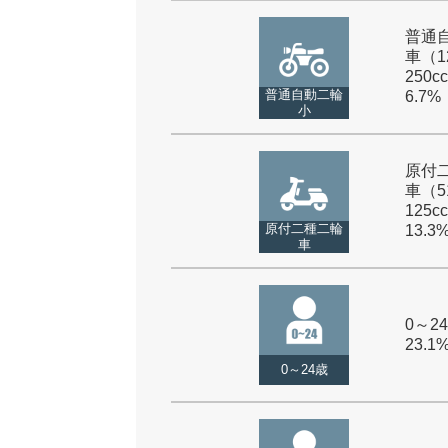
普通
車（1
250cc
普通自動二輪
6.7%
小
原付
車（5
125cc
原付二種二輪
13.3
車
0～24
23.1
0～24歳