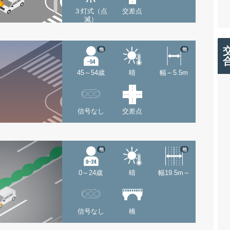
３灯式（点
交差点
滅）
他
他
45～54歳
晴
幅～5.5m
信号なし
交差点
他
他
0～24歳
晴
幅19.5m～
信号なし
橋