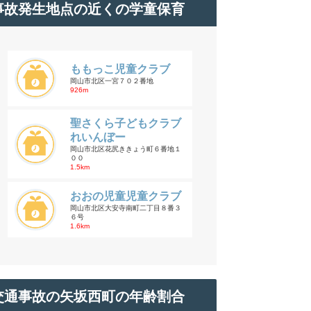
事故発生地点の近くの学童保育
ももっこ児童クラブ
岡山市北区一宮７０２番地
926m
聖さくら子どもクラブ
れいんぼー
岡山市北区花尻ききょう町６番地１
００
1.5km
おおの児童児童クラブ
岡山市北区大安寺南町二丁目８番３
６号
1.6km
交通事故の矢坂西町の年齢割合