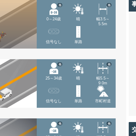
他
他
0～24歳
晴
幅3.5～
5.5m
信号なし
単路
他
他
25～34歳
晴
幅5.5～
9.0m
信号なし
単路
市町村道
他
他