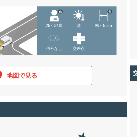
他
他
25～34歳
晴
幅～5.5m
信号なし
交差点
地図で見る