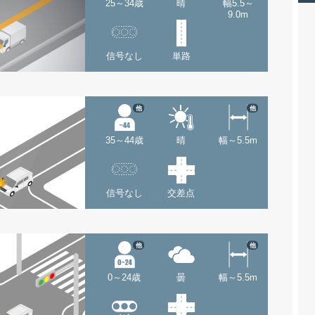
25～34歳
晴
幅5.5～
9.0m
信号なし
単路
他
他
35～44歳
晴
幅～5.5m
信号なし
交差点
他
他
0～24歳
曇
幅～5.5m