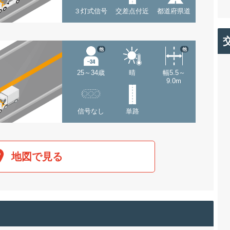
３灯式信号
交差点付近
都道府県道
他
他
25～34歳
晴
幅5.5～
9.0m
信号なし
単路
地図で見る