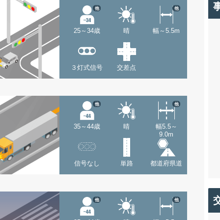
他
他
25～34歳
晴
幅～5.5m
３灯式信号
交差点
他
他
35～44歳
晴
幅5.5～
9.0m
信号なし
単路
都道府県道
他
他