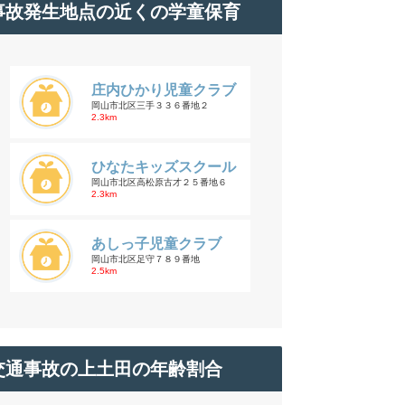
事故発生地点の近くの学童保育
庄内ひかり児童クラブ
岡山市北区三手３３６番地２
2.3km
ひなたキッズスクール
岡山市北区高松原古才２５番地６
2.3km
あしっ子児童クラブ
岡山市北区足守７８９番地
2.5km
交通事故の上土田の年齢割合