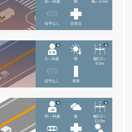
35～44歳
晴
幅～5.5m
信号なし
交差点
他
他
0～24歳
晴
幅5.5～
9.0m
信号なし
単路
他
他
35～44歳
曇
幅9.0～
13.0m