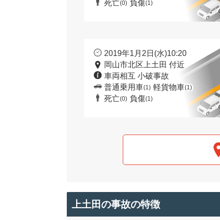
死亡
負傷
(0)
(1)
2019年1月2日(水)10:20
岡山市北区上土田 付近
車両相互 小破事故
普通乗用車
軽貨物車
(1)
(1)
死亡
負傷
(0)
(1)
上土田の事故の特徴