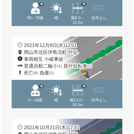
他
他
65～74歳
晴
幅9.0～
信号なし
13.0m
2021年12月9日(木)12:01
岡山市北区伊島北町 付近
車両相互 小破事故
普通自動二輪小
原付自転車
(1)
(1)
死亡
負傷
(0)
(1)
他
他
0～24歳
晴
幅13.0～
信号なし
19.5m
2021年10月21日(木)17:41