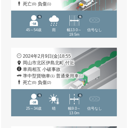
死亡
負傷
(0)
(1)
他
他
45～54歳
雨
幅13.0～
信号なし
19.5m
2024年2月9日(金)18:55
岡山市北区伊島北町 付近
車両相互 小破事故
準中型貨物車
普通乗用車
(1)
(1)
死亡
負傷
(0)
(2)
他
他
25～34歳
晴
幅9.0～
信号なし
13.0m