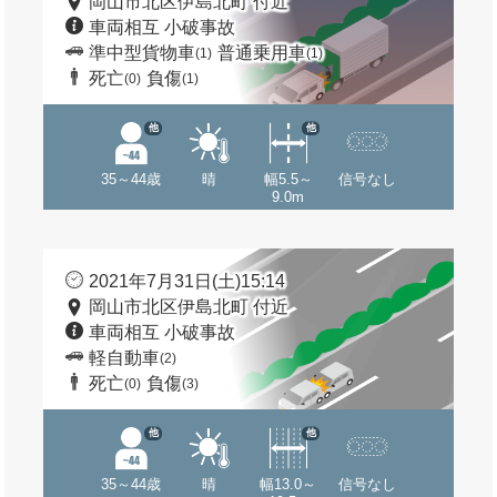
岡山市北区伊島北町 付近
車両相互 小破事故
準中型貨物車
普通乗用車
(1)
(1)
死亡
負傷
(0)
(1)
他
他
35～44歳
晴
幅5.5～
信号なし
9.0m
2021年7月31日(土)15:14
岡山市北区伊島北町 付近
車両相互 小破事故
軽自動車
(2)
死亡
負傷
(0)
(3)
他
他
35～44歳
晴
幅13.0～
信号なし