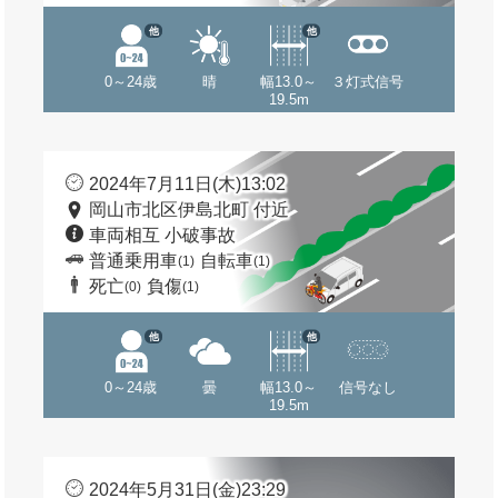
他
他
0～24歳
晴
幅13.0～
３灯式信号
19.5m
2024年7月11日(木)13:02
岡山市北区伊島北町 付近
車両相互 小破事故
普通乗用車
自転車
(1)
(1)
死亡
負傷
(0)
(1)
他
他
0～24歳
曇
幅13.0～
信号なし
19.5m
2024年5月31日(金)23:29