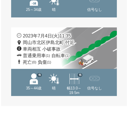
25～34歳
晴
信号なし
2023年7月4日(火)11:35
岡山市北区伊島北町 付近
車両相互 小破事故
普通乗用車
自転車
(1)
(1)
死亡
負傷
(0)
(1)
他
他
35～44歳
晴
幅13.0～
信号なし
19.5m