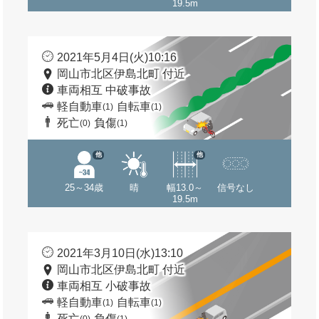
19.5m
2021年5月4日(火)10:16
岡山市北区伊島北町 付近
車両相互 中破事故
軽自動車
自転車
(1)
(1)
死亡
負傷
(0)
(1)
他
他
25～34歳
晴
幅13.0～
信号なし
19.5m
2021年3月10日(水)13:10
岡山市北区伊島北町 付近
車両相互 小破事故
軽自動車
自転車
(1)
(1)
死亡
負傷