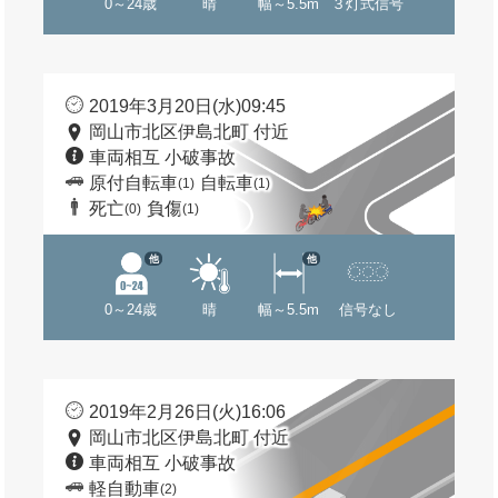
0～24歳
晴
幅～5.5m
３灯式信号
2019年3月20日(水)09:45
岡山市北区伊島北町 付近
車両相互 小破事故
原付自転車
自転車
(1)
(1)
死亡
負傷
(0)
(1)
他
他
0～24歳
晴
幅～5.5m
信号なし
2019年2月26日(火)16:06
岡山市北区伊島北町 付近
車両相互 小破事故
軽自動車
(2)