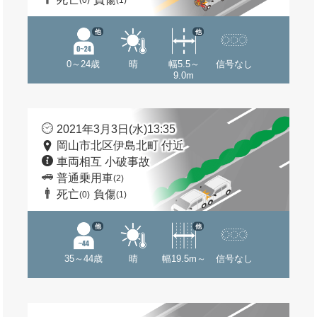
(0)
(1)
他
他
0～24歳
晴
幅5.5～
信号なし
9.0m
2021年3月3日(水)13:35
岡山市北区伊島北町 付近
車両相互 小破事故
普通乗用車
(2)
死亡
負傷
(0)
(1)
他
他
35～44歳
晴
幅19.5m～
信号なし