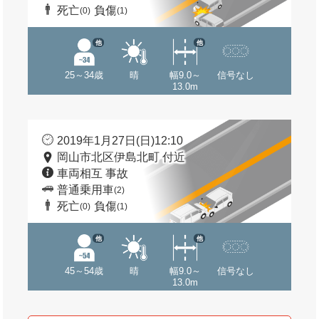
死亡
負傷
(0)
(1)
他
他
25～34歳
晴
幅9.0～
信号なし
13.0m
2019年1月27日(日)12:10
岡山市北区伊島北町 付近
車両相互 事故
普通乗用車
(2)
死亡
負傷
(0)
(1)
他
他
45～54歳
晴
幅9.0～
信号なし
13.0m