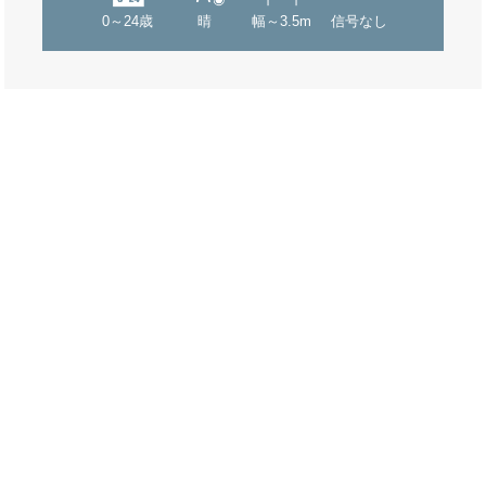
0～24歳
晴
幅～3.5m
信号なし