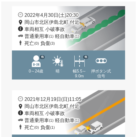
2022年4月30日(土)20:30
岡山市北区伊島北町 付近
車両相互 小破事故
普通乗用車
軽自動車
(1)
(1)
死亡
負傷
(0)
(3)
他
他
0～24歳
晴
幅5.5～
押ボタン式
9.0m
信号
2021年12月19日(日)11:05
岡山市北区伊島北町 付近
車両相互 小破事故
普通乗用車
軽自動車
(1)
(1)
死亡
負傷
(0)
(1)