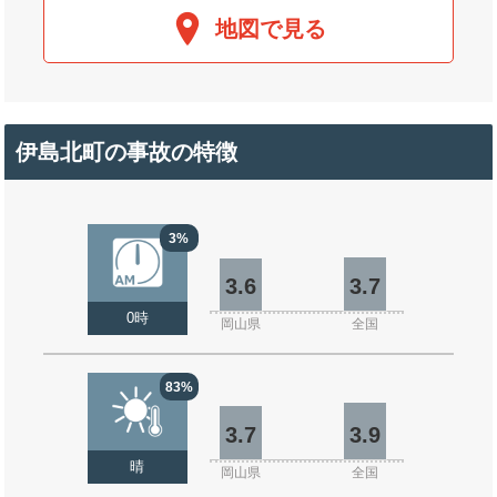
地図で見る
伊島北町の事故の特徴
3%
3.6
3.7
0時
岡山県
全国
83%
3.7
3.9
晴
岡山県
全国