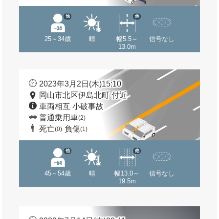
他
他
25～34歳
晴
幅5.5～
信号なし
13.0m
2023年3月2日(木)15:10
岡山市北区伊島北町 付近
車両相互 小破事故
普通乗用車
(2)
死亡
負傷
(0)
(1)
他
他
45～54歳
晴
幅13.0～
信号なし
19.5m