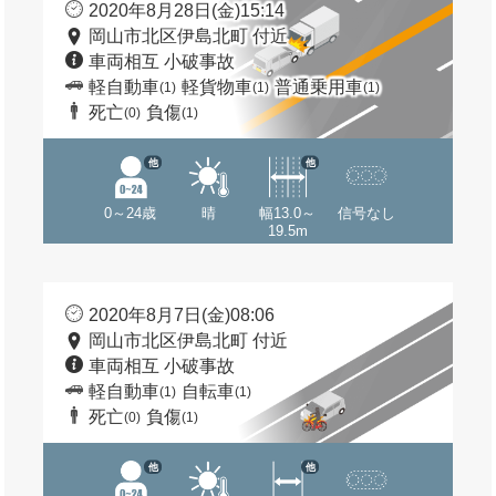
2020年8月28日(金)15:14
岡山市北区伊島北町 付近
車両相互 小破事故
軽自動車
軽貨物車
普通乗用車
(1)
(1)
(1)
死亡
負傷
(0)
(1)
他
他
0～24歳
晴
幅13.0～
信号なし
19.5m
2020年8月7日(金)08:06
岡山市北区伊島北町 付近
車両相互 小破事故
軽自動車
自転車
(1)
(1)
死亡
負傷
(0)
(1)
他
他