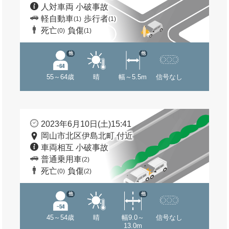
人対車両 小破事故
軽自動車
歩行者
(1)
(1)
死亡
負傷
(0)
(1)
他
他
55～64歳
晴
幅～5.5m
信号なし
2023年6月10日(土)15:41
岡山市北区伊島北町 付近
車両相互 小破事故
普通乗用車
(2)
死亡
負傷
(0)
(2)
他
他
45～54歳
晴
幅9.0～
信号なし
13.0m