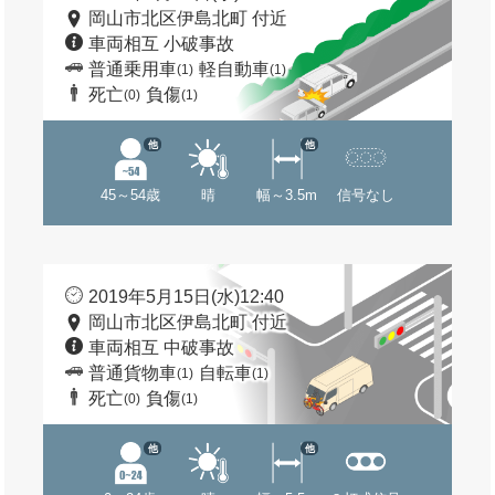
岡山市北区伊島北町 付近
車両相互 小破事故
普通乗用車
軽自動車
(1)
(1)
死亡
負傷
(0)
(1)
他
他
45～54歳
晴
幅～3.5m
信号なし
2019年5月15日(水)12:40
岡山市北区伊島北町 付近
車両相互 中破事故
普通貨物車
自転車
(1)
(1)
死亡
負傷
(0)
(1)
他
他