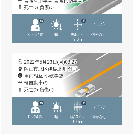
普通乗用車
普通貨物車
(1)
(1)
死亡
負傷
(0)
(1)
他
他
25～34歳
晴
幅5.5～
信号なし
9.0m
2022年5月23日(月)08:27
岡山市北区伊島北町 付近
車両相互 小破事故
軽自動車
(2)
死亡
負傷
(0)
(1)
他
他
0～24歳
晴
幅13.0～
信号なし
19.5m