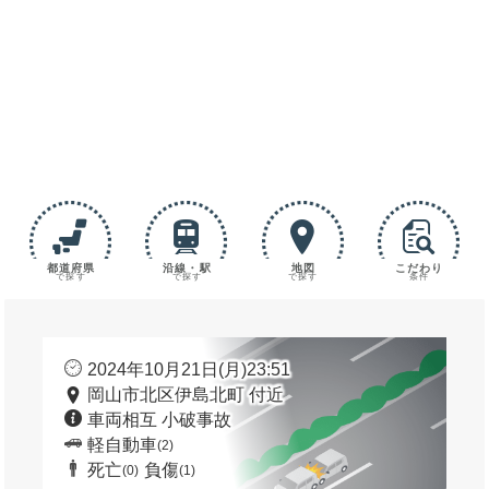
都道府県
沿線・駅
地図
こだわり
で探す
で探す
で探す
条件
2024年10月21日(月)23:51
岡山市北区伊島北町 付近
車両相互 小破事故
軽自動車
(2)
死亡
負傷
(0)
(1)