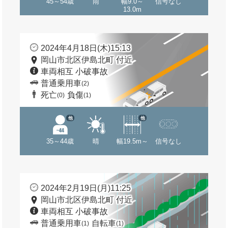
45～54歳
雨
幅9.0～
信号なし
13.0m
2024年4月18日(木)15:13
岡山市北区伊島北町 付近
車両相互 小破事故
普通乗用車
(2)
死亡
負傷
(0)
(1)
他
他
35～44歳
晴
幅19.5m～
信号なし
2024年2月19日(月)11:25
岡山市北区伊島北町 付近
車両相互 小破事故
普通乗用車
自転車
(1)
(1)