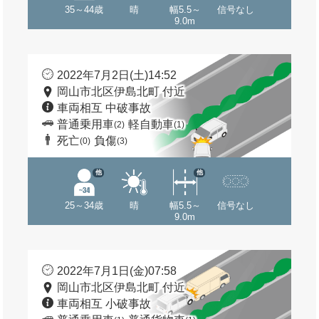
35～44歳
晴
幅5.5～
信号なし
9.0m
2022年7月2日(土)14:52
岡山市北区伊島北町 付近
車両相互 中破事故
普通乗用車
軽自動車
(2)
(1)
死亡
負傷
(0)
(3)
他
他
25～34歳
晴
幅5.5～
信号なし
9.0m
2022年7月1日(金)07:58
岡山市北区伊島北町 付近
車両相互 小破事故