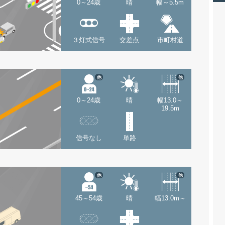
0～24歳
晴
幅～5.5m
３灯式信号
交差点
市町村道
他
他
0～24歳
晴
幅13.0～
19.5m
信号なし
単路
他
他
45～54歳
晴
幅13.0m～