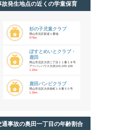
事故発生地点の近くの学童保育
杉の子児童クラブ
岡山市北区新道１番地
579m
ぽすとめいとクラブ・
鹿田
岡山市北区大供二丁目１１番１８号
アーバンハウス大供103.105.106
1.2km
鹿田バンビクラブ
岡山市北区大供表町１６番５０号
1.3km
交通事故の奥田一丁目の年齢割合