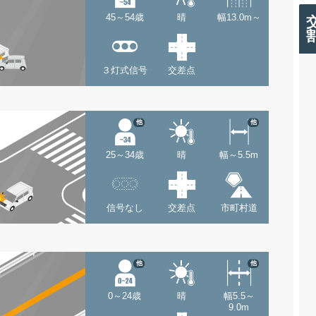
45～54歳
晴
幅13.0m～
３灯式信号
交差点
他
他
25～34歳
晴
幅～5.5m
信号なし
交差点
市町村道
他
他
0～24歳
晴
幅5.5～
9.0m