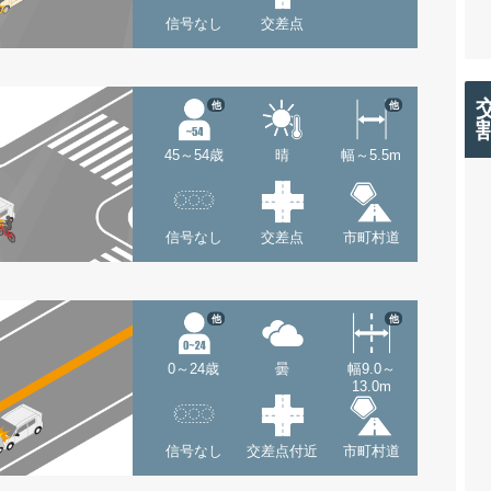
信号なし
交差点
他
他
45～54歳
晴
幅～5.5m
信号なし
交差点
市町村道
他
他
0～24歳
曇
幅9.0～
13.0m
信号なし
交差点付近
市町村道