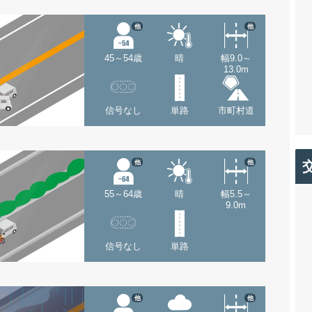
他
他
45～54歳
晴
幅9.0～
13.0m
信号なし
単路
市町村道
他
他
55～64歳
晴
幅5.5～
9.0m
信号なし
単路
他
他