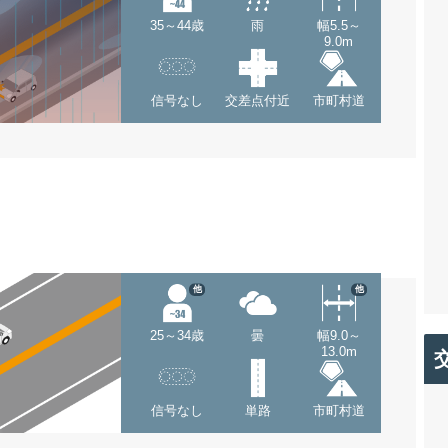
35～44歳
雨
幅5.5～
9.0m
信号なし
交差点付近
市町村道
他
他
25～34歳
曇
幅9.0～
13.0m
信号なし
単路
市町村道