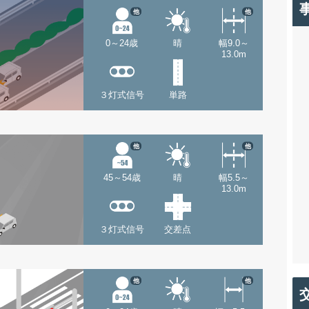
他
他
0～24歳
晴
幅9.0～
13.0m
３灯式信号
単路
他
他
45～54歳
晴
幅5.5～
13.0m
３灯式信号
交差点
他
他