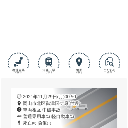
都道府県
沿線・駅
地図
こだわり
で探す
で探す
で探す
条件
2021年11月29日(月)00:50
岡山市北区御津国ケ原 付近
車両相互 中破事故
普通乗用車
軽自動車
(1)
(1)
死亡
負傷
(0)
(1)