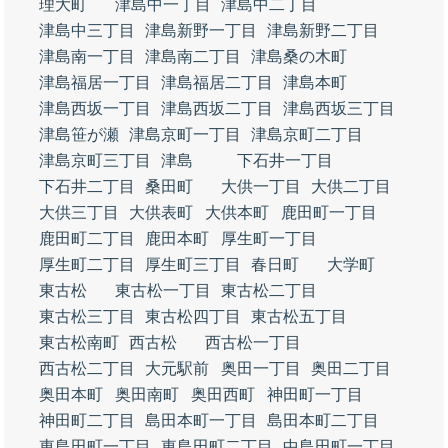
理大町
津島中一丁目
津島中二丁目
津島中三丁目
津島新野一丁目
津島新野二丁目
津島南一丁目
津島南二丁目
津島桑の木町
津島福居一丁目
津島福居二丁目
津島本町
津島西坂一丁目
津島西坂二丁目
津島西坂三丁目
津島笹が瀬
津島京町一丁目
津島京町二丁目
津島京町三丁目
津島
下石井一丁目
下石井二丁目
桑田町
大供一丁目
大供二丁目
大供三丁目
大供表町
大供本町
鹿田町一丁目
鹿田町二丁目
鹿田本町
厚生町一丁目
厚生町二丁目
厚生町三丁目
春日町
大学町
東古松
東古松一丁目
東古松二丁目
東古松三丁目
東古松四丁目
東古松五丁目
東古松南町
西古松
西古松一丁目
西古松二丁目
大元駅前
奥田一丁目
奥田二丁目
奥田本町
奥田南町
奥田西町
神田町一丁目
神田町二丁目
島田本町一丁目
島田本町二丁目
東島田町一丁目
東島田町二丁目
中島田町一丁目