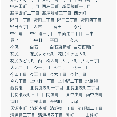
中島田町二丁目
西島田町
新屋敷町一丁目
新屋敷町二丁目
新屋敷町三丁目
西之町
野田一丁目
野田二丁目
野田三丁目
野田四丁目
野田五丁目
西市
富田
今村
中仙道
中仙道一丁目
中仙道二丁目
田中
辰巳
下中野
平田
久米
今保
白石
白石東新町
白石西新町
花尻
花尻あかね町
花尻ききょう町
花尻みどり町
西古松西町
大元上町
大元一丁目
大元二丁目
今一丁目
今二丁目
今三丁目
今四丁目
今五丁目
今六丁目
今七丁目
今八丁目
上中野一丁目
上中野二丁目
北長瀬
西長瀬
北長瀬表町一丁目
北長瀬表町二丁目
北長瀬表町三丁目
問屋町
東中央町
南中央町
京町
京橋南町
舟橋町
天瀬
天瀬南町
清輝本町
清輝橋一丁目
清輝橋二丁目
清輝橋三丁目
清輝橋四丁目
岡町
山科町