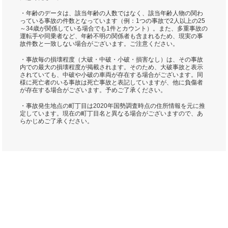
・年齢のデータは、該当年齢の人数ではなく、該当年齢人物の関わ
っている事故の件数となっています（例：1つの事故で2人以上の25
～34歳が関係している場合でも1件とカウント）。また、多重事故の
運転手や同乗者など、年齢不明の関係者も含まれるため、現実の事
故件数と一致しない場合がございます。ご注意ください。
・事故毎の損壊程度（大破・中破・小破・損害なし）は、その事故
内での最大の損壊程度が掲載されます。そのため、大破事故と表示
されていても、中破や小破の車両が存在する場合がございます。同
様に死亡者のいる事故は死亡事故と表記していますが、他に負傷者
が存在する場合がございます。予めご了承ください。
・事故発生地点の町丁目は2020年国勢調査時点の住所情報を元に推
定しています。現在の町丁目名と異なる場合がございますので、あ
らかじめご了承ください。