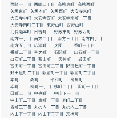
西崎一丁目
西崎二丁目
高柳東町
高柳西町
矢坂東町
矢坂本町
矢坂西町
大安寺東町
大安寺中町
大安寺西町
大安寺南町一丁目
大安寺南町二丁目
東野山町
西野山町
北長瀬本町
日吉町
野殿東町
野殿西町
南方一丁目
南方二丁目
南方三丁目
南方四丁目
南方五丁目
広瀬町
兵団
番町一丁目
番町二丁目
弓之町
石関町
出石町一丁目
出石町二丁目
蕃山町
天神町
岩田町
富田町一丁目
富田町二丁目
野田屋町一丁目
野田屋町二丁目
駅前町一丁目
駅前町二丁目
本町
錦町
平和町
磨屋町
幸町
柳町一丁目
柳町二丁目
田町一丁目
田町二丁目
中央町
中山下一丁目
中山下二丁目
表町一丁目
表町二丁目
表町三丁目
丸の内一丁目
丸の内二丁目
内山下一丁目
内山下二丁目
京橋町