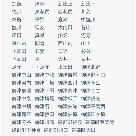
加茂
津寺
新庄上
新庄下
惣爪
東花尻
西花尻
川入
納所
平野
庭瀬
中撫川
撫川
延友
大内田
苔山
庄田
真星
掛畑
河原
東山内
間倉
西山内
山上
上高田
石妻
日近
杉谷
下高田
吉
大井
粟井
足守
下足守
上土田
御津北野
御津中山
御津中牧
御津吉尾
御津野々口
御津河内
御津宇垣
御津金川
御津草生
御津鹿瀬
御津下田
御津高津
御津宇甘
御津中泉
御津勝尾
御津紙工
御津虎倉
御津中畑
御津石上
御津矢知
御津平岡西
御津新庄
御津伊田
御津矢原
御津国ケ原
御津芳谷
御津川高
建部町福渡
建部町豊楽寺
建部町下神目
建部町川口
建部町大田