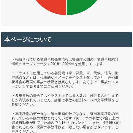
本ページについて
・掲載されている交通事故発生情報は警察庁公開の「交通事故統計
情報のオープンデータ」2019～2024年を使用しています。
・イラストに使用している各要素（車、背景、車、天候、信号、衝
突地点など）は、代表的なイメージをイラスト化しており、色や形
状等含め現実の事故の状況とは異なります。あくまで、事故のイメ
ージとして参考までにご活用ください。
・多重事故の場合でもイラスト上では最大２台（歩行者含む）まで
しか表現されていません。詳細は事故の個別ページの文字情報をご
参照ください。
・車両種別のデータは、該当車両の数ではなく、該当車両種別の関
わっている事故の件数となっています（例：1つの事故で2台以上の
普通自動車が衝突した場合でも1件とカウント）。また、不明車両が
含まれるため、現実の事故件数と一致しない場合がございます。ご
注意ください。