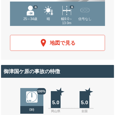
他
他
25～34歳
晴
幅9.0～
信号なし
13.0m
地図で見る
御津国ケ原の事故の特徴
100%
5.0
5.0
0時
岡山県
全国