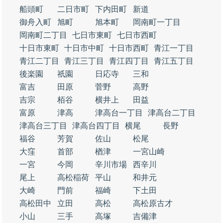
船頭町
二日市町
下内田町
新道
御舟入町
旭町
旭本町
岡南町一丁目
岡南町二丁目
七日市東町
七日市西町
十日市東町
十日市中町
十日市西町
青江一丁目
青江二丁目
青江三丁目
青江四丁目
青江五丁目
後楽園
祇園
日応寺
三和
富吉
田原
菅野
高野
吉宗
栢谷
横井上
田益
富原
津高
津高台一丁目
津高台二丁目
津高台三丁目
津高台四丁目
横尾
長野
福谷
芳賀
佐山
松尾
大窪
首部
楢津
一宮山崎
一宮
今岡
辛川市場
西辛川
尾上
高松稲荷
平山
和井元
大崎
門前
福崎
下土田
高松田中
立田
高松
高松原古才
小山
三手
高塚
吉備津