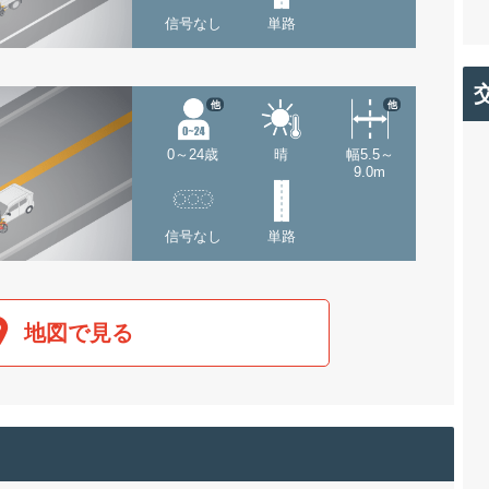
信号なし
単路
他
他
0～24歳
晴
幅5.5～
9.0m
信号なし
単路
地図で見る