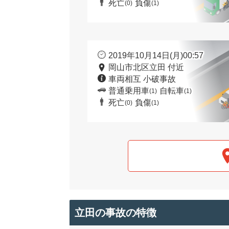
死亡
負傷
(0)
(1)
2019年10月14日(月)00:57
岡山市北区立田 付近
車両相互 小破事故
普通乗用車
自転車
(1)
(1)
死亡
負傷
(0)
(1)
立田の事故の特徴