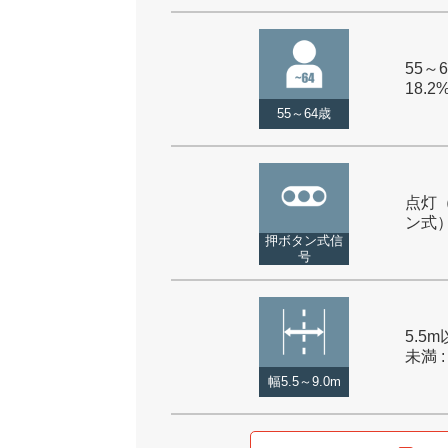
55～6
18.2
55～64歳
点灯
ン式） 
押ボタン式信
号
5.5m
未満 :
幅5.5～9.0m