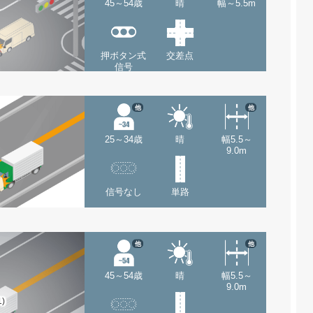
45～54歳
晴
幅～5.5m
押ボタン式
交差点
信号
他
他
25～34歳
晴
幅5.5～
9.0m
信号なし
単路
他
他
45～54歳
晴
幅5.5～
9.0m
1)