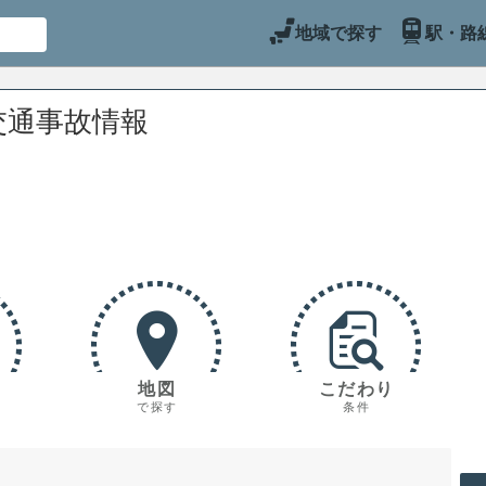
地域で探す
駅・路
交通事故情報
地図
こだわり
で探す
条件