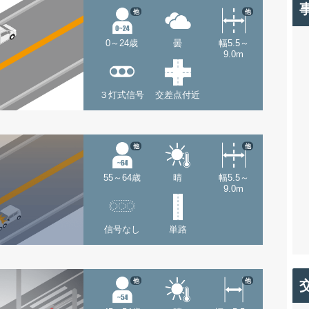
他
他
0～24歳
曇
幅5.5～
9.0m
３灯式信号
交差点付近
他
他
55～64歳
晴
幅5.5～
9.0m
信号なし
単路
他
他