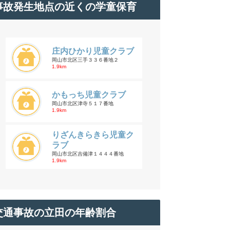
事故発生地点の近くの学童保育
庄内ひかり児童クラブ
岡山市北区三手３３６番地２
1.9km
かもっち児童クラブ
岡山市北区津寺５１７番地
1.9km
りざんきらきら児童ク
ラブ
岡山市北区吉備津１４４４番地
1.9km
交通事故の立田の年齢割合