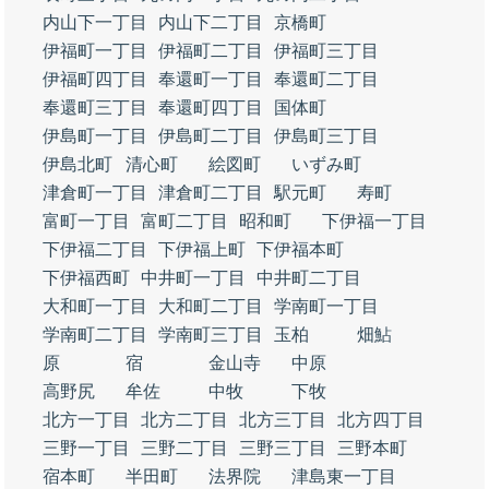
内山下一丁目
内山下二丁目
京橋町
伊福町一丁目
伊福町二丁目
伊福町三丁目
伊福町四丁目
奉還町一丁目
奉還町二丁目
奉還町三丁目
奉還町四丁目
国体町
伊島町一丁目
伊島町二丁目
伊島町三丁目
伊島北町
清心町
絵図町
いずみ町
津倉町一丁目
津倉町二丁目
駅元町
寿町
富町一丁目
富町二丁目
昭和町
下伊福一丁目
下伊福二丁目
下伊福上町
下伊福本町
下伊福西町
中井町一丁目
中井町二丁目
大和町一丁目
大和町二丁目
学南町一丁目
学南町二丁目
学南町三丁目
玉柏
畑鮎
原
宿
金山寺
中原
高野尻
牟佐
中牧
下牧
北方一丁目
北方二丁目
北方三丁目
北方四丁目
三野一丁目
三野二丁目
三野三丁目
三野本町
宿本町
半田町
法界院
津島東一丁目