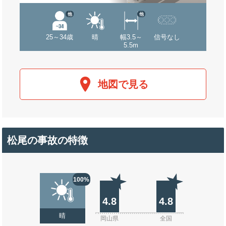
他
他
25～34歳
晴
幅3.5～
信号なし
5.5m
地図で見る
松尾の事故の特徴
100%
4.8
4.8
晴
岡山県
全国