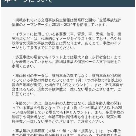
・掲載されている交通事故発生情報は警察庁公開の「交通事故統計
情報のオープンデータ」2019～2024年を使用しています。
・イラストに使用している各要素（車、背景、車、天候、信号、衝
突地点など）は、代表的なイメージをイラスト化しており、色や形
状等含め現実の事故の状況とは異なります。あくまで、事故のイメ
ージとして参考までにご活用ください。
・多重事故の場合でもイラスト上では最大２台（歩行者含む）まで
しか表現されていません。詳細は事故の個別ページの文字情報をご
参照ください。
・車両種別のデータは、該当車両の数ではなく、該当車両種別の関
わっている事故の件数となっています（例：1つの事故で2台以上の
普通自動車が衝突した場合でも1件とカウント）。また、不明車両が
含まれるため、現実の事故件数と一致しない場合がございます。ご
注意ください。
・年齢のデータは、該当年齢の人数ではなく、該当年齢人物の関わ
っている事故の件数となっています（例：1つの事故で2人以上の25
～34歳が関係している場合でも1件とカウント）。また、多重事故の
運転手や同乗者など、年齢不明の関係者も含まれるため、現実の事
故件数と一致しない場合がございます。ご注意ください。
・事故毎の損壊程度（大破・中破・小破・損害なし）は、その事故
内での最大の損壊程度が掲載されます。そのため、大破事故と表示