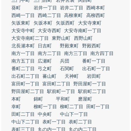
三門中町
三門西町
岩井宮裏
関西町
葵町
岩井一丁目
岩井二丁目
西崎本町
西崎一丁目
西崎二丁目
高柳東町
高柳西町
矢坂東町
矢坂本町
矢坂西町
大安寺東町
大安寺中町
大安寺西町
大安寺南町一丁目
大安寺南町二丁目
東野山町
西野山町
北長瀬本町
日吉町
野殿東町
野殿西町
南方一丁目
南方二丁目
南方三丁目
南方四丁目
南方五丁目
広瀬町
兵団
番町一丁目
番町二丁目
弓之町
石関町
出石町一丁目
出石町二丁目
蕃山町
天神町
岩田町
富田町一丁目
富田町二丁目
野田屋町一丁目
野田屋町二丁目
駅前町一丁目
駅前町二丁目
本町
錦町
平和町
磨屋町
幸町
柳町一丁目
柳町二丁目
田町一丁目
田町二丁目
中央町
中山下一丁目
中山下二丁目
表町一丁目
表町二丁目
表町三丁目
丸の内一丁目
丸の内二丁目