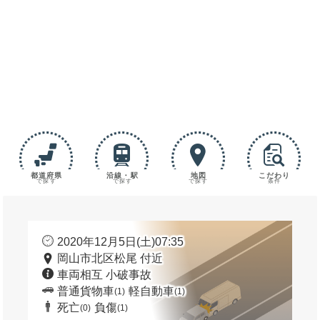
都道府県
沿線・駅
地図
こだわり
で探す
で探す
で探す
条件
2020年12月5日(土)07:35
岡山市北区松尾 付近
車両相互 小破事故
普通貨物車
軽自動車
(1)
(1)
死亡
負傷
(0)
(1)