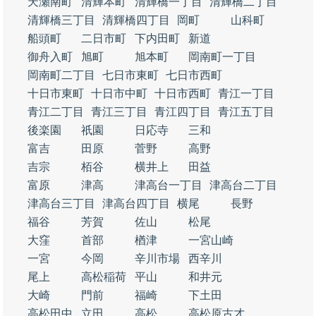
天瀬南町
清輝本町
清輝橋一丁目
清輝橋二丁目
清輝橋三丁目
清輝橋四丁目
岡町
山科町
船頭町
二日市町
下内田町
新道
御舟入町
旭町
旭本町
岡南町一丁目
岡南町二丁目
七日市東町
七日市西町
十日市東町
十日市中町
十日市西町
青江一丁目
青江二丁目
青江三丁目
青江四丁目
青江五丁目
後楽園
祇園
日応寺
三和
富吉
田原
菅野
高野
吉宗
栢谷
横井上
田益
富原
津高
津高台一丁目
津高台二丁目
津高台三丁目
津高台四丁目
横尾
長野
福谷
芳賀
佐山
松尾
大窪
首部
楢津
一宮山崎
一宮
今岡
辛川市場
西辛川
尾上
高松稲荷
平山
和井元
大崎
門前
福崎
下土田
高松田中
立田
高松
高松原古才