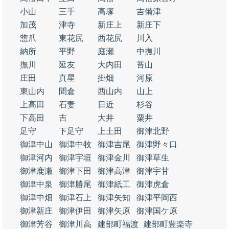
小山
三手
高塚
吉備津
加茂
津寺
新庄上
新庄下
惣爪
東花尻
西花尻
川入
納所
平野
庭瀬
中撫川
撫川
延友
大内田
苔山
庄田
真星
掛畑
河原
東山内
間倉
西山内
山上
上高田
石妻
日近
杉谷
下高田
吉
大井
粟井
足守
下足守
上土田
御津北野
御津中山
御津中牧
御津吉尾
御津野々口
御津河内
御津宇垣
御津金川
御津草生
御津鹿瀬
御津下田
御津高津
御津宇甘
御津中泉
御津勝尾
御津紙工
御津虎倉
御津中畑
御津石上
御津矢知
御津平岡西
御津新庄
御津伊田
御津矢原
御津国ケ原
御津芳谷
御津川高
建部町福渡
建部町豊楽寺