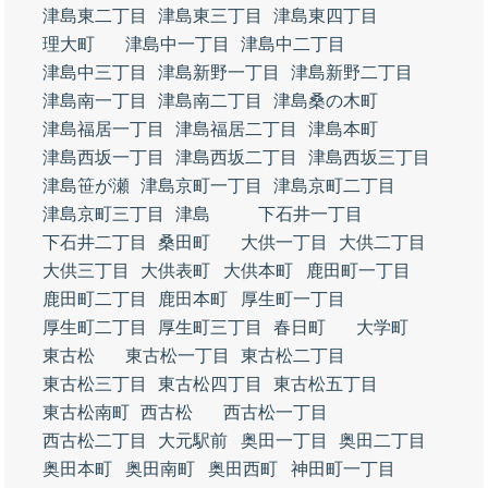
津島東二丁目
津島東三丁目
津島東四丁目
理大町
津島中一丁目
津島中二丁目
津島中三丁目
津島新野一丁目
津島新野二丁目
津島南一丁目
津島南二丁目
津島桑の木町
津島福居一丁目
津島福居二丁目
津島本町
津島西坂一丁目
津島西坂二丁目
津島西坂三丁目
津島笹が瀬
津島京町一丁目
津島京町二丁目
津島京町三丁目
津島
下石井一丁目
下石井二丁目
桑田町
大供一丁目
大供二丁目
大供三丁目
大供表町
大供本町
鹿田町一丁目
鹿田町二丁目
鹿田本町
厚生町一丁目
厚生町二丁目
厚生町三丁目
春日町
大学町
東古松
東古松一丁目
東古松二丁目
東古松三丁目
東古松四丁目
東古松五丁目
東古松南町
西古松
西古松一丁目
西古松二丁目
大元駅前
奥田一丁目
奥田二丁目
奥田本町
奥田南町
奥田西町
神田町一丁目