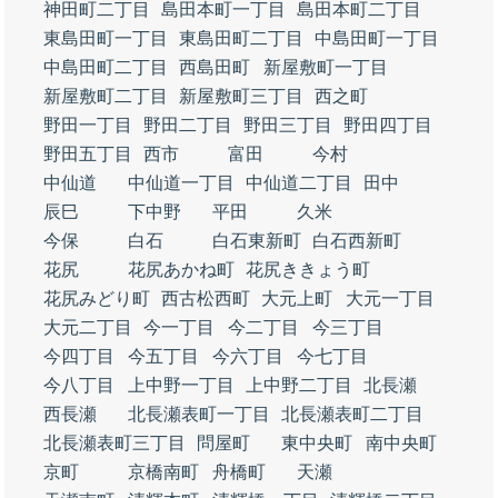
神田町二丁目
島田本町一丁目
島田本町二丁目
東島田町一丁目
東島田町二丁目
中島田町一丁目
中島田町二丁目
西島田町
新屋敷町一丁目
新屋敷町二丁目
新屋敷町三丁目
西之町
野田一丁目
野田二丁目
野田三丁目
野田四丁目
野田五丁目
西市
富田
今村
中仙道
中仙道一丁目
中仙道二丁目
田中
辰巳
下中野
平田
久米
今保
白石
白石東新町
白石西新町
花尻
花尻あかね町
花尻ききょう町
花尻みどり町
西古松西町
大元上町
大元一丁目
大元二丁目
今一丁目
今二丁目
今三丁目
今四丁目
今五丁目
今六丁目
今七丁目
今八丁目
上中野一丁目
上中野二丁目
北長瀬
西長瀬
北長瀬表町一丁目
北長瀬表町二丁目
北長瀬表町三丁目
問屋町
東中央町
南中央町
京町
京橋南町
舟橋町
天瀬