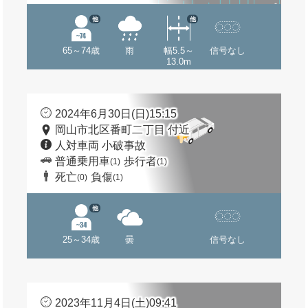
他
他
65～74歳
雨
幅5.5～
信号なし
13.0m
2024年6月30日(日)15:15
岡山市北区番町二丁目 付近
人対車両 小破事故
普通乗用車
歩行者
(1)
(1)
死亡
負傷
(0)
(1)
他
25～34歳
曇
信号なし
2023年11月4日(土)09:41