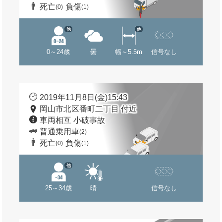
死亡
負傷
(0)
(1)
他
他
0～24歳
曇
幅～5.5m
信号なし
2019年11月8日(金)15:43
岡山市北区番町二丁目 付近
車両相互 小破事故
普通乗用車
(2)
死亡
負傷
(0)
(1)
他
25～34歳
晴
信号なし