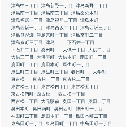
津島中三丁目
津島新野一丁目
津島新野二丁目
津島南一丁目
津島南二丁目
津島桑の木町
津島福居一丁目
津島福居二丁目
津島本町
津島西坂一丁目
津島西坂二丁目
津島西坂三丁目
津島笹が瀬
津島京町一丁目
津島京町二丁目
津島京町三丁目
津島
下石井一丁目
下石井二丁目
桑田町
大供一丁目
大供二丁目
大供三丁目
大供表町
大供本町
鹿田町一丁目
鹿田町二丁目
鹿田本町
厚生町一丁目
厚生町二丁目
厚生町三丁目
春日町
大学町
東古松
東古松一丁目
東古松二丁目
東古松三丁目
東古松四丁目
東古松五丁目
東古松南町
西古松
西古松一丁目
西古松二丁目
大元駅前
奥田一丁目
奥田二丁目
奥田本町
奥田南町
奥田西町
神田町一丁目
神田町二丁目
島田本町一丁目
島田本町二丁目
東島田町一丁目
東島田町二丁目
中島田町一丁目