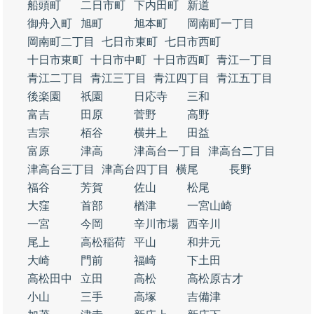
船頭町
二日市町
下内田町
新道
御舟入町
旭町
旭本町
岡南町一丁目
岡南町二丁目
七日市東町
七日市西町
十日市東町
十日市中町
十日市西町
青江一丁目
青江二丁目
青江三丁目
青江四丁目
青江五丁目
後楽園
祇園
日応寺
三和
富吉
田原
菅野
高野
吉宗
栢谷
横井上
田益
富原
津高
津高台一丁目
津高台二丁目
津高台三丁目
津高台四丁目
横尾
長野
福谷
芳賀
佐山
松尾
大窪
首部
楢津
一宮山崎
一宮
今岡
辛川市場
西辛川
尾上
高松稲荷
平山
和井元
大崎
門前
福崎
下土田
高松田中
立田
高松
高松原古才
小山
三手
高塚
吉備津