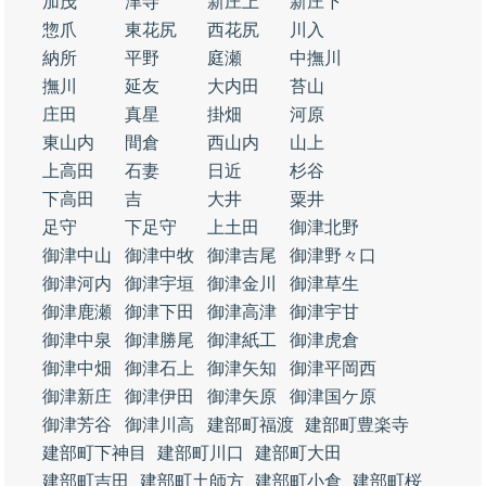
加茂
津寺
新庄上
新庄下
惣爪
東花尻
西花尻
川入
納所
平野
庭瀬
中撫川
撫川
延友
大内田
苔山
庄田
真星
掛畑
河原
東山内
間倉
西山内
山上
上高田
石妻
日近
杉谷
下高田
吉
大井
粟井
足守
下足守
上土田
御津北野
御津中山
御津中牧
御津吉尾
御津野々口
御津河内
御津宇垣
御津金川
御津草生
御津鹿瀬
御津下田
御津高津
御津宇甘
御津中泉
御津勝尾
御津紙工
御津虎倉
御津中畑
御津石上
御津矢知
御津平岡西
御津新庄
御津伊田
御津矢原
御津国ケ原
御津芳谷
御津川高
建部町福渡
建部町豊楽寺
建部町下神目
建部町川口
建部町大田
建部町吉田
建部町土師方
建部町小倉
建部町桜