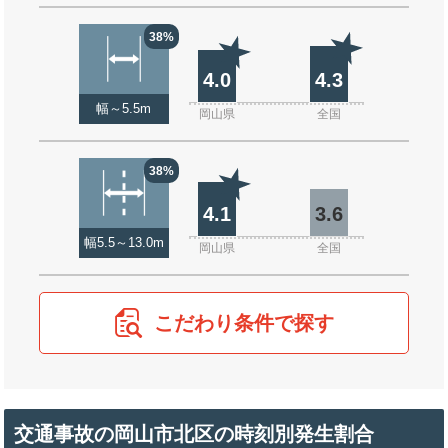
38%
4.0
4.3
幅～5.5m
岡山県
全国
38%
4.1
3.6
幅5.5～13.0m
岡山県
全国
こだわり条件で探す
交通事故の岡山市北区の時刻別発生割合