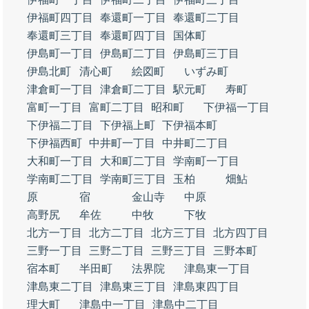
伊福町四丁目
奉還町一丁目
奉還町二丁目
奉還町三丁目
奉還町四丁目
国体町
伊島町一丁目
伊島町二丁目
伊島町三丁目
伊島北町
清心町
絵図町
いずみ町
津倉町一丁目
津倉町二丁目
駅元町
寿町
富町一丁目
富町二丁目
昭和町
下伊福一丁目
下伊福二丁目
下伊福上町
下伊福本町
下伊福西町
中井町一丁目
中井町二丁目
大和町一丁目
大和町二丁目
学南町一丁目
学南町二丁目
学南町三丁目
玉柏
畑鮎
原
宿
金山寺
中原
高野尻
牟佐
中牧
下牧
北方一丁目
北方二丁目
北方三丁目
北方四丁目
三野一丁目
三野二丁目
三野三丁目
三野本町
宿本町
半田町
法界院
津島東一丁目
津島東二丁目
津島東三丁目
津島東四丁目
理大町
津島中一丁目
津島中二丁目