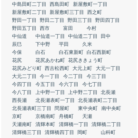
中島田町二丁目
西島田町
新屋敷町一丁目
新屋敷町二丁目
新屋敷町三丁目
西之町
野田一丁目
野田二丁目
野田三丁目
野田四丁目
野田五丁目
西市
富田
今村
中仙道
中仙道一丁目
中仙道二丁目
田中
辰巳
下中野
平田
久米
今保
白石
白石東新町
白石西新町
花尻
花尻あかね町
花尻ききょう町
花尻みどり町
西古松西町
大元上町
大元一丁目
大元二丁目
今一丁目
今二丁目
今三丁目
今四丁目
今五丁目
今六丁目
今七丁目
今八丁目
上中野一丁目
上中野二丁目
北長瀬
西長瀬
北長瀬表町一丁目
北長瀬表町二丁目
北長瀬表町三丁目
問屋町
東中央町
南中央町
京町
京橋南町
舟橋町
天瀬
天瀬南町
清輝本町
清輝橋一丁目
清輝橋二丁目
清輝橋三丁目
清輝橋四丁目
岡町
山科町