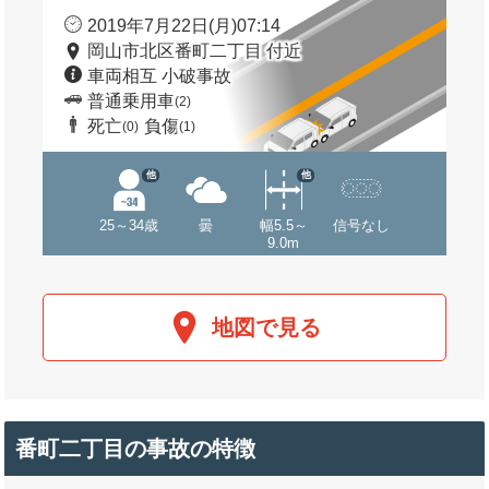
2019年7月22日(月)07:14
岡山市北区番町二丁目 付近
車両相互 小破事故
普通乗用車
(2)
死亡
負傷
(0)
(1)
他
他
25～34歳
曇
幅5.5～
信号なし
9.0m
地図で見る
番町二丁目の事故の特徴