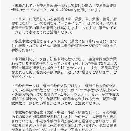
・掲載されている交通事故発生情報は警察庁公開の「交通事故統計
情報のオープンデータ」2019～2024年を使用しています。
・イラストに使用している各要素（車、背景、車、天候、信号、衝
突地点など）は、代表的なイメージをイラスト化しており、色や形
状等含め現実の事故の状況とは異なります。あくまで、事故のイメ
ージとして参考までにご活用ください。
・多重事故の場合でもイラスト上では最大２台（歩行者含む）まで
しか表現されていません。詳細は事故の個別ページの文字情報をご
参照ください。
・車両種別のデータは、該当車両の数ではなく、該当車両種別の関
わっている事故の件数となっています（例：1つの事故で2台以上の
普通自動車が衝突した場合でも1件とカウント）。また、不明車両が
含まれるため、現実の事故件数と一致しない場合がございます。ご
注意ください。
・年齢のデータは、該当年齢の人数ではなく、該当年齢人物の関わ
っている事故の件数となっています（例：1つの事故で2人以上の25
～34歳が関係している場合でも1件とカウント）。また、多重事故の
運転手や同乗者など、年齢不明の関係者も含まれるため、現実の事
故件数と一致しない場合がございます。ご注意ください。
・事故毎の損壊程度（大破・中破・小破・損害なし）は、その事故
内での最大の損壊程度が掲載されます。そのため、大破事故と表示
されていても、中破や小破の車両が存在する場合がございます。同
様に死亡者のいる事故は死亡事故と表記していますが、他に負傷者
が存在する場合がございます。予めご了承ください。