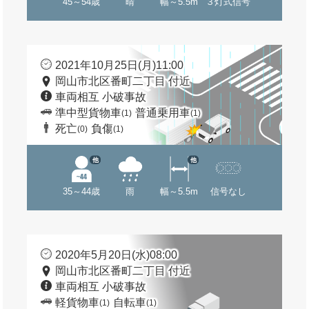
45～54歳
晴
幅～5.5m
３灯式信号
2021年10月25日(月)11:00
岡山市北区番町二丁目 付近
車両相互 小破事故
準中型貨物車
普通乗用車
(1)
(1)
死亡
負傷
(0)
(1)
他
他
35～44歳
雨
幅～5.5m
信号なし
2020年5月20日(水)08:00
岡山市北区番町二丁目 付近
車両相互 小破事故
軽貨物車
自転車
(1)
(1)