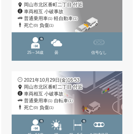
岡山市北区番町二丁目 付近
車両相互 小破事故
普通乗用車
軽自動車
(1)
(1)
死亡
負傷
(0)
(1)
他
25～34歳
曇
信号なし
2021年10月29日(金)16:53
岡山市北区番町二丁目 付近
車両相互 小破事故
普通乗用車
自転車
(1)
(1)
死亡
負傷
(0)
(1)
他
他