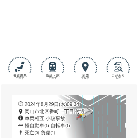
都道府県
沿線・駅
地図
こだわり
で探す
で探す
で探す
条件
2024年8月29日(木)09:34
岡山市北区番町二丁目 付近
車両相互 小破事故
軽自動車
自転車
(1)
(1)
死亡
負傷
(0)
(1)