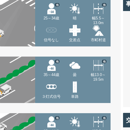
他
他
25～34歳
晴
幅5.5～
13.0m
信号なし
交差点
市町村道
他
他
35～44歳
曇
幅13.0～
19.5m
３灯式信号
単路
他
他