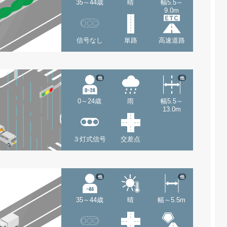
35～44歳
晴
幅5.5～
9.0m
信号なし
単路
高速道路
他
他
0～24歳
雨
幅5.5～
13.0m
３灯式信号
交差点
他
他
35～44歳
晴
幅～5.5m