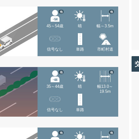
他
他
45～54歳
晴
幅～3.5m
信号なし
単路
市町村道
他
他
35～44歳
晴
幅13.0～
19.5m
信号なし
単路
他
他