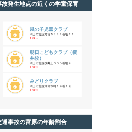
事故発生地点の近くの学童保育
風の子児童クラブ
岡山市北区芳賀５１１１番地２２
1.8km
朝日こどもクラブ（横
井校）
岡山市北区横井上３３５番地９
1.9km
みどりクラブ
岡山市北区津島本町１９番１号
1.9km
交通事故の富原の年齢割合