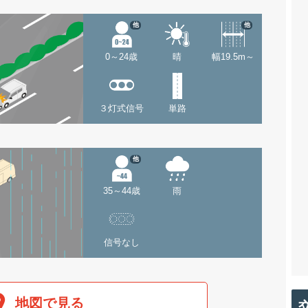
他
他
0～24歳
晴
幅19.5m～
３灯式信号
単路
他
35～44歳
雨
信号なし
地図で見る