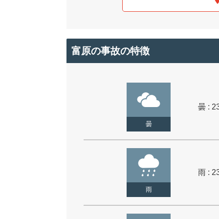
富原の事故の特徴
曇 : 2
曇
雨 : 2
雨