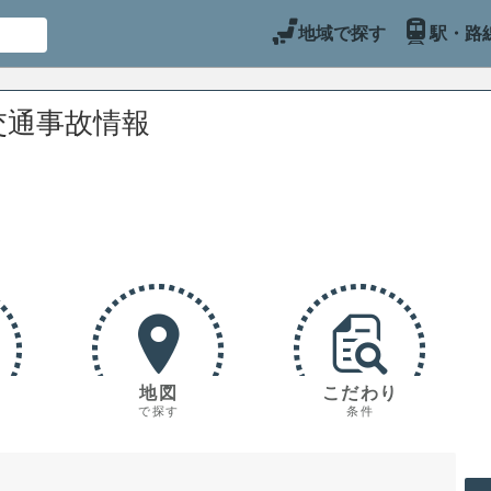
地域で探す
駅・路
交通事故情報
地図
こだわり
で探す
条件