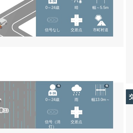
0～24歳
晴
幅～5.5m
信号なし
交差点
市町村道
他
他
0～24歳
雨
幅13.0m～
車
(1)
信号（消
交差点
灯）