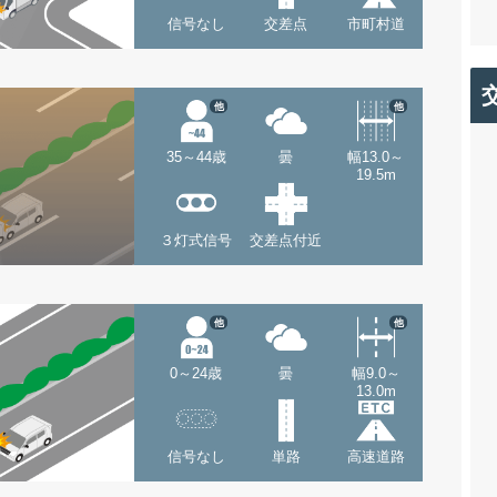
信号なし
交差点
市町村道
他
他
35～44歳
曇
幅13.0～
19.5m
３灯式信号
交差点付近
他
他
0～24歳
曇
幅9.0～
13.0m
信号なし
単路
高速道路