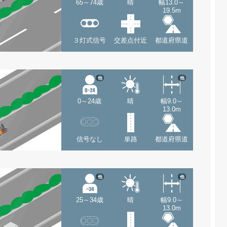
65～74歳
晴
幅13.0～
19.5m
３灯式信号
交差点付近
都道府県道
他
他
0～24歳
晴
幅9.0～
13.0m
信号なし
単路
都道府県道
他
他
25～34歳
晴
幅9.0～
13.0m