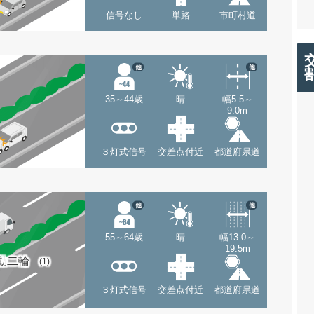
信号なし
単路
市町村道
他
他
35～44歳
晴
幅5.5～
9.0m
３灯式信号
交差点付近
都道府県道
他
他
55～64歳
晴
幅13.0～
19.5m
動二輪
(1)
３灯式信号
交差点付近
都道府県道