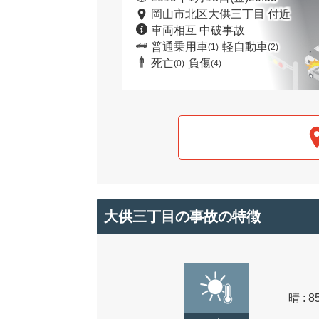
岡山市北区大供三丁目 付近
車両相互 中破事故
普通乗用車
軽自動車
(1)
(2)
死亡
負傷
(0)
(4)
大供三丁目の事故の特徴
晴 : 8