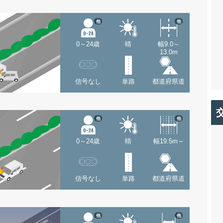
他
他
0～24歳
晴
幅9.0～
13.0m
信号なし
単路
都道府県道
他
他
0～24歳
晴
幅19.5m～
信号なし
単路
都道府県道
他
他