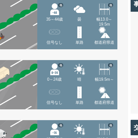
他
他
35～44歳
曇
幅13.0～
19.5m
信号なし
単路
都道府県道
他
他
0～24歳
晴
幅19.5m～
信号なし
単路
都道府県道
他
他