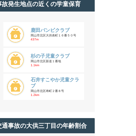
事故発生地点の近くの学童保育
鹿田バンビクラブ
岡山市北区大供表町１６番５０号
437m
杉の子児童クラブ
岡山市北区新道１番地
1.1km
石井すこやか児童クラ
ブ
岡山市北区寿町２番８号
1.2km
交通事故の大供三丁目の年齢割合