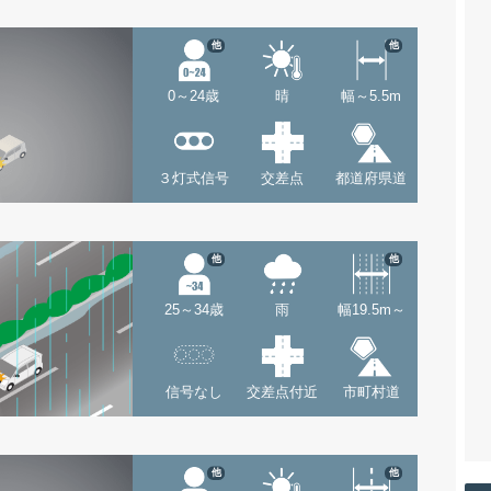
他
他
0～24歳
晴
幅～5.5m
３灯式信号
交差点
都道府県道
他
他
25～34歳
雨
幅19.5m～
信号なし
交差点付近
市町村道
他
他