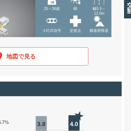
25～34歳
晴
幅5.5～
13.0m
３灯式信号
交差点
都道府県道
地図で見る
5.7%
3.8
4.0