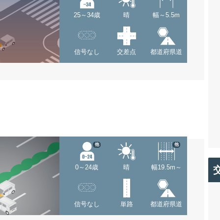
25～34歳
晴
幅～5.5m
信号なし
交差点
都道府県道
他
他
0～24歳
晴
幅19.5m～
信号なし
単路
都道府県道