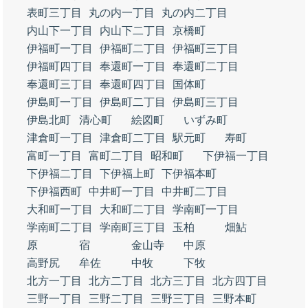
表町三丁目
丸の内一丁目
丸の内二丁目
内山下一丁目
内山下二丁目
京橋町
伊福町一丁目
伊福町二丁目
伊福町三丁目
伊福町四丁目
奉還町一丁目
奉還町二丁目
奉還町三丁目
奉還町四丁目
国体町
伊島町一丁目
伊島町二丁目
伊島町三丁目
伊島北町
清心町
絵図町
いずみ町
津倉町一丁目
津倉町二丁目
駅元町
寿町
富町一丁目
富町二丁目
昭和町
下伊福一丁目
下伊福二丁目
下伊福上町
下伊福本町
下伊福西町
中井町一丁目
中井町二丁目
大和町一丁目
大和町二丁目
学南町一丁目
学南町二丁目
学南町三丁目
玉柏
畑鮎
原
宿
金山寺
中原
高野尻
牟佐
中牧
下牧
北方一丁目
北方二丁目
北方三丁目
北方四丁目
三野一丁目
三野二丁目
三野三丁目
三野本町