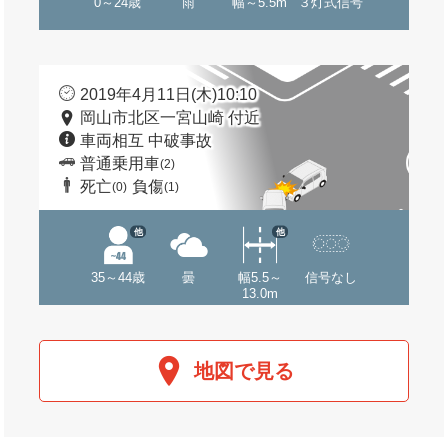
0～24歳
雨
幅～5.5m
３灯式信号
2019年4月11日(木)10:10
岡山市北区一宮山崎 付近
車両相互 中破事故
普通乗用車
(2)
死亡
負傷
(0)
(1)
他
他
35～44歳
曇
幅5.5～
信号なし
13.0m
地図で見る