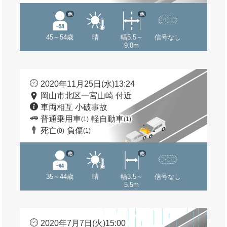
他
他
45～54歳
晴
幅5.5～
信号なし
9.0m
2020年11月25日(水)13:24
岡山市北区一宮山崎 付近
車両相互 小破事故
普通乗用車
軽自動車
(1)
(1)
死亡
負傷
(0)
(1)
他
他
35～44歳
晴
幅3.5～
信号なし
5.5m
2020年7月7日(火)15:00