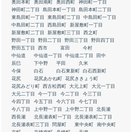
奥田本町
奥田南町
奥田西町
神田町一丁目
神田町二丁目
島田本町一丁目
島田本町二丁目
東島田町一丁目
東島田町二丁目
中島田町一丁目
中島田町二丁目
西島田町
新屋敷町一丁目
新屋敷町二丁目
新屋敷町三丁目
西之町
野田一丁目
野田二丁目
野田三丁目
野田四丁目
野田五丁目
西市
富田
今村
中仙道
中仙道一丁目
中仙道二丁目
田中
辰巳
下中野
平田
久米
今保
白石
白石東新町
白石西新町
花尻
花尻あかね町
花尻ききょう町
花尻みどり町
西古松西町
大元上町
大元一丁目
大元二丁目
今一丁目
今二丁目
今三丁目
今四丁目
今五丁目
今六丁目
今七丁目
今八丁目
上中野一丁目
上中野二丁目
北長瀬
西長瀬
北長瀬表町一丁目
北長瀬表町二丁目
北長瀬表町三丁目
問屋町
東中央町
南中央町