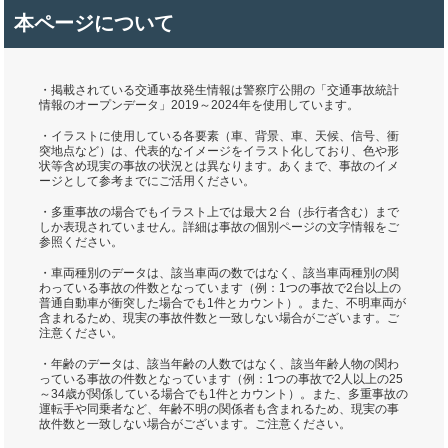
本ページについて
・掲載されている交通事故発生情報は警察庁公開の「交通事故統計
情報のオープンデータ」2019～2024年を使用しています。
・イラストに使用している各要素（車、背景、車、天候、信号、衝
突地点など）は、代表的なイメージをイラスト化しており、色や形
状等含め現実の事故の状況とは異なります。あくまで、事故のイメ
ージとして参考までにご活用ください。
・多重事故の場合でもイラスト上では最大２台（歩行者含む）まで
しか表現されていません。詳細は事故の個別ページの文字情報をご
参照ください。
・車両種別のデータは、該当車両の数ではなく、該当車両種別の関
わっている事故の件数となっています（例：1つの事故で2台以上の
普通自動車が衝突した場合でも1件とカウント）。また、不明車両が
含まれるため、現実の事故件数と一致しない場合がございます。ご
注意ください。
・年齢のデータは、該当年齢の人数ではなく、該当年齢人物の関わ
っている事故の件数となっています（例：1つの事故で2人以上の25
～34歳が関係している場合でも1件とカウント）。また、多重事故の
運転手や同乗者など、年齢不明の関係者も含まれるため、現実の事
故件数と一致しない場合がございます。ご注意ください。