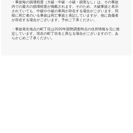
・事故毎の損壊程度（大破・中破・小破・損害なし）は、その事故
内での最大の損壊程度が掲載されます。そのため、大破事故と表示
されていても、中破や小破の車両が存在する場合がございます。同
様に死亡者のいる事故は死亡事故と表記していますが、他に負傷者
が存在する場合がございます。予めご了承ください。
・事故発生地点の町丁目は2020年国勢調査時点の住所情報を元に推
定しています。現在の町丁目名と異なる場合がございますので、あ
らかじめご了承ください。