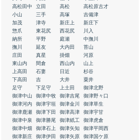
高松田中
立田
高松
高松原古才
小山
三手
高塚
吉備津
加茂
津寺
新庄上
新庄下
惣爪
東花尻
西花尻
川入
納所
平野
庭瀬
中撫川
撫川
延友
大内田
苔山
庄田
真星
掛畑
河原
東山内
間倉
西山内
山上
上高田
石妻
日近
杉谷
下高田
吉
大井
粟井
足守
下足守
上土田
御津北野
御津中山
御津中牧
御津吉尾
御津野々口
御津河内
御津宇垣
御津金川
御津草生
御津鹿瀬
御津下田
御津高津
御津宇甘
御津中泉
御津勝尾
御津紙工
御津虎倉
御津中畑
御津石上
御津矢知
御津平岡西
御津新庄
御津伊田
御津矢原
御津国ケ原