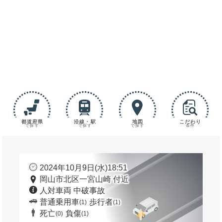
都道府県
沿線・駅
地図
こだわり
で探す
で探す
で探す
条件
2024年10月9日(水)18:51
岡山市北区一宮山崎 付近
人対車両 中破事故
普通乗用車
歩行者
(1)
(1)
死亡
負傷
(0)
(1)