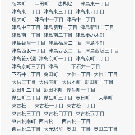
宿本町
半田町
法界院
津島東一丁目
津島東二丁目
津島東三丁目
津島東四丁目
理大町
津島中一丁目
津島中二丁目
津島中三丁目
津島新野一丁目
津島新野二丁目
津島南一丁目
津島南二丁目
津島桑の木町
津島福居一丁目
津島福居二丁目
津島本町
津島西坂一丁目
津島西坂二丁目
津島西坂三丁目
津島笹が瀬
津島京町一丁目
津島京町二丁目
津島京町三丁目
津島
下石井一丁目
下石井二丁目
桑田町
大供一丁目
大供二丁目
大供三丁目
大供表町
大供本町
鹿田町一丁目
鹿田町二丁目
鹿田本町
厚生町一丁目
厚生町二丁目
厚生町三丁目
春日町
大学町
東古松
東古松一丁目
東古松二丁目
東古松三丁目
東古松四丁目
東古松五丁目
東古松南町
西古松
西古松一丁目
西古松二丁目
大元駅前
奥田一丁目
奥田二丁目