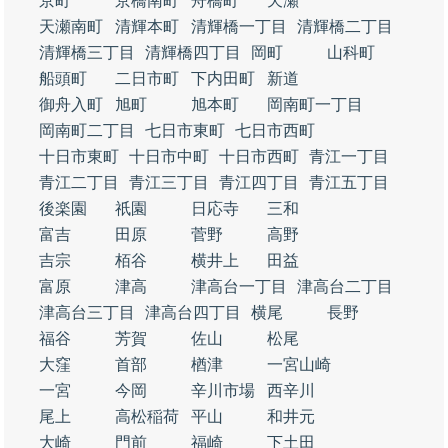
京町
京橋南町
舟橋町
天瀬
天瀬南町
清輝本町
清輝橋一丁目
清輝橋二丁目
清輝橋三丁目
清輝橋四丁目
岡町
山科町
船頭町
二日市町
下内田町
新道
御舟入町
旭町
旭本町
岡南町一丁目
岡南町二丁目
七日市東町
七日市西町
十日市東町
十日市中町
十日市西町
青江一丁目
青江二丁目
青江三丁目
青江四丁目
青江五丁目
後楽園
祇園
日応寺
三和
富吉
田原
菅野
高野
吉宗
栢谷
横井上
田益
富原
津高
津高台一丁目
津高台二丁目
津高台三丁目
津高台四丁目
横尾
長野
福谷
芳賀
佐山
松尾
大窪
首部
楢津
一宮山崎
一宮
今岡
辛川市場
西辛川
尾上
高松稲荷
平山
和井元
大崎
門前
福崎
下土田