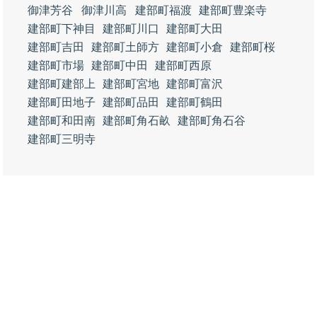
御津芳谷
御津川高
建部町福渡
建部町豊楽寺
建部町下神目
建部町川口
建部町大田
建部町吉田
建部町土師方
建部町小倉
建部町桜
建部町市場
建部町中田
建部町西原
建部町建部上
建部町宮地
建部町富沢
建部町田地子
建部町品田
建部町鶴田
建部町和田南
建部町角石畝
建部町角石谷
建部町三明寺