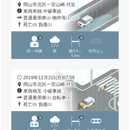
岡山市北区一宮山崎 付近
車両単独 中破事故
普通乗用車
物件等
(2)
(1)
死亡
負傷
(0)
(1)
他
他
35～44歳
雨
幅3.5～
信号なし
5.5m
2019年12月2日(月)07:59
岡山市北区一宮山崎 付近
車両相互 小破事故
普通乗用車
自転車
(1)
(1)
死亡
負傷
(0)
(1)
他
他