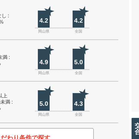
し :
4.2
4.2
0%
岡山県
全国
未満 :
4.9
5.0
%
岡山県
全国
m以上
m未満 :
5.0
4.3
%
岡山県
全国
こだわり条件で探す