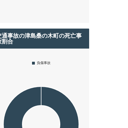
交通事故の津島桑の木町の死亡事
故割合