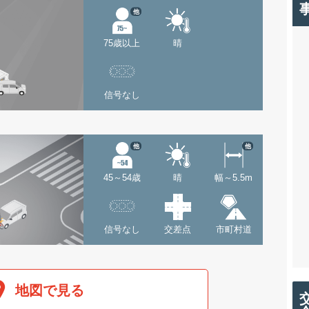
他
75歳以上
晴
信号なし
他
他
45～54歳
晴
幅～5.5m
信号なし
交差点
市町村道
地図で見る