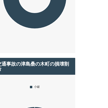
交通事故の津島桑の木町の損壊割
合