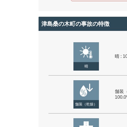
津島桑の木町の事故の特徴
晴 : 1
晴
舗装（
100.
舗装（乾燥）