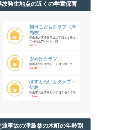
事故発生地点の近くの学童保育
朝日こどもクラブ（津
島校）
岡山市北区津島西坂二丁目１１番１
２号村上アパート１階
546m
夕やけクラブ
岡山市北区伊島町一丁目６番６号
1.1km
ぽすとめいとクラブ・
伊島
岡山市北区伊島町一丁目１番２２号
1.2km
交通事故の津島桑の木町の年齢割