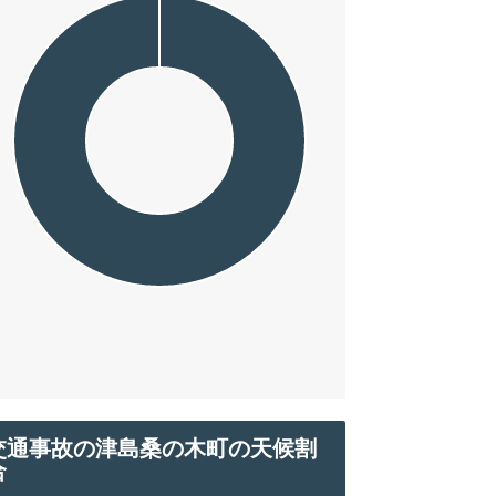
交通事故の津島桑の木町の天候割
合