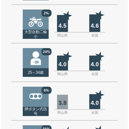
2%
4.5
4.6
大型自動二輪
岡山県
全国
小
24%
4.0
4.0
25～34歳
岡山県
全国
6%
3.8
4.0
押ボタン式信
岡山県
全国
号
56%