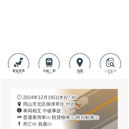
都道府県
沿線・駅
地図
こだわり
で探す
で探す
で探す
条件
2024年12月19日(木)07:40
岡山市北区御津草生 付近
車両相互 中破事故
普通乗用車
軽貨物車
軽自動車
(1)
(1)
(1)
死亡
負傷
(0)
(2)