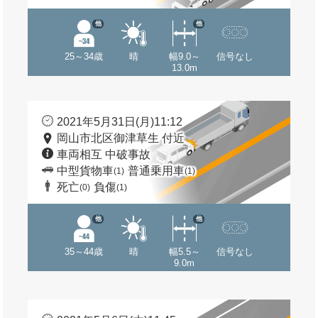
他
他
25～34歳
晴
幅9.0～
信号なし
13.0m
2021年5月31日(月)11:12
岡山市北区御津草生 付近
車両相互 中破事故
中型貨物車
普通乗用車
(1)
(1)
死亡
負傷
(0)
(1)
他
他
35～44歳
晴
幅5.5～
信号なし
9.0m