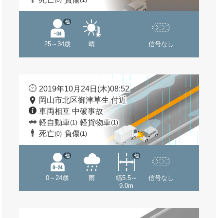
(0)
(1)
他
25～34歳
晴
信号なし
2019年10月24日(木)08:52
岡山市北区御津草生 付近
車両相互 中破事故
軽自動車
軽貨物車
(1)
(1)
死亡
負傷
(0)
(1)
他
他
0～24歳
雨
幅5.5～
信号なし
9.0m