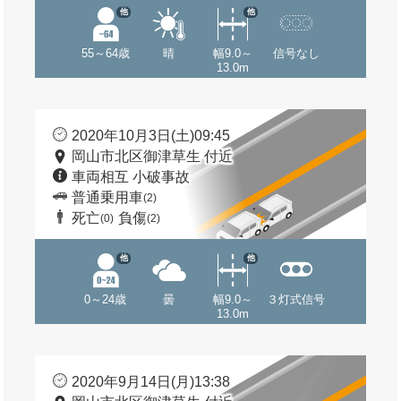
他
他
55～64歳
晴
幅9.0～
信号なし
13.0m
2020年10月3日(土)09:45
岡山市北区御津草生 付近
車両相互 小破事故
普通乗用車
(2)
死亡
負傷
(0)
(2)
他
他
0～24歳
曇
幅9.0～
３灯式信号
13.0m
2020年9月14日(月)13:38