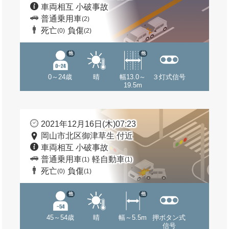
車両相互 小破事故
普通乗用車
(2)
死亡
負傷
(0)
(2)
他
他
0～24歳
晴
幅13.0～
３灯式信号
19.5m
2021年12月16日(木)07:23
岡山市北区御津草生 付近
車両相互 小破事故
普通乗用車
軽自動車
(1)
(1)
死亡
負傷
(0)
(1)
他
他
45～54歳
晴
幅～5.5m
押ボタン式
信号