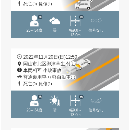
死亡
負傷
(0)
(1)
他
他
25～34歳
曇
幅9.0～
信号なし
13.0m
2022年11月20日(日)12:50
岡山市北区御津草生 付近
車両相互 小破事故
普通乗用車
軽自動車
(1)
(1)
死亡
負傷
(0)
(1)
他
他
25～34歳
晴
幅9.0～
信号なし
13.0m