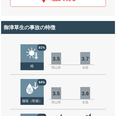
御津草生の事故の特徴
81%
3.5
3.7
晴
岡山県
全国
94%
3.5
3.6
舗装（乾燥）
岡山県
全国