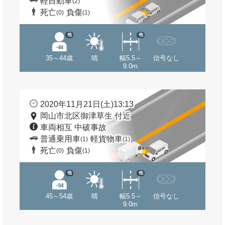
軽自動車
(2)
死亡
負傷
(0)
(1)
他
他
35～44歳
晴
幅5.5～
信号なし
9.0m
2020年11月21日(土)13:13
岡山市北区御津草生 付近
車両相互 中破事故
普通乗用車
軽貨物車
(1)
(1)
死亡
負傷
(0)
(1)
他
他
45～54歳
晴
幅5.5～
信号なし
9.0m