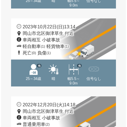
25～34歳
晴
幅5.5～
信号なし
9.0m
2023年10月22日(日)13:14
岡山市北区御津草生 付近
車両相互 小破事故
軽自動車
軽貨物車
(1)
(1)
死亡
負傷
(0)
(1)
他
他
25～34歳
晴
幅5.5～
信号なし
9.0m
2022年12月20日(火)14:18
岡山市北区御津草生 付近
車両相互 小破事故
普通乗用車
(2)