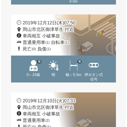
9.0m
2019年12月12日(木)07:50
岡山市北区御津草生 付近
車両相互 小破事故
普通乗用車
自転車
(1)
(1)
死亡
負傷
(0)
(1)
他
他
0～24歳
晴
幅～5.5m
押ボタン式
信号
2019年12月10日(火)07:33
岡山市北区御津草生 付近
車両相互 小破事故
普通乗用車
(2)
死亡
負傷