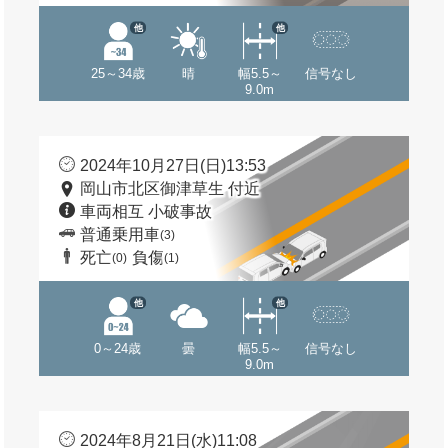
他
他
25～34歳
晴
幅5.5～
信号なし
9.0m
2024年10月27日(日)13:53
岡山市北区御津草生 付近
車両相互 小破事故
普通乗用車
(3)
死亡
負傷
(0)
(1)
他
他
0～24歳
曇
幅5.5～
信号なし
9.0m
2024年8月21日(水)11:08