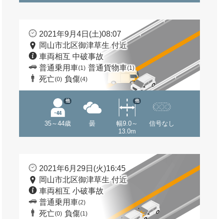
2021年9月4日(土)08:07
岡山市北区御津草生 付近
車両相互 中破事故
普通乗用車
普通貨物車
(1)
(1)
死亡
負傷
(0)
(4)
他
他
35～44歳
曇
幅9.0～
信号なし
13.0m
2021年6月29日(火)16:45
岡山市北区御津草生 付近
車両相互 小破事故
普通乗用車
(2)
死亡
負傷
(0)
(1)