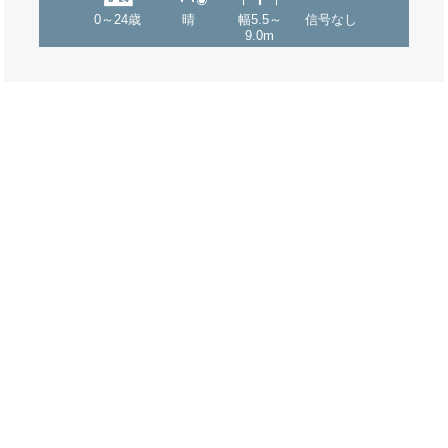
0～24歳
晴
幅5.5～
信号なし
9.0m