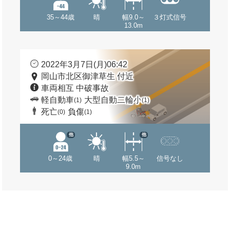
35～44歳
晴
幅9.0～
３灯式信号
13.0m
2022年3月7日(月)06:42
岡山市北区御津草生 付近
車両相互 中破事故
軽自動車
大型自動二輪小
(1)
(1)
死亡
負傷
(0)
(1)
他
他
0～24歳
晴
幅5.5～
信号なし
9.0m