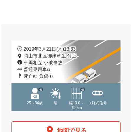
2019年3月21日(木)13:33
岡山市北区御津草生 付近
車両相互 小破事故
普通乗用車
(2)
死亡
負傷
(0)
(1)
他
他
25～34歳
晴
幅13.0～
３灯式信号
19.5m
地図で見る