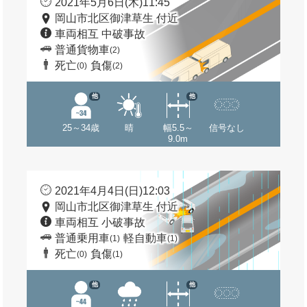
2021年5月6日(木)11:45
岡山市北区御津草生 付近
車両相互 中破事故
普通貨物車
(2)
死亡
負傷
(0)
(2)
他
他
25～34歳
晴
幅5.5～
信号なし
9.0m
2021年4月4日(日)12:03
岡山市北区御津草生 付近
車両相互 小破事故
普通乗用車
軽自動車
(1)
(1)
死亡
負傷
(0)
(1)
他
他