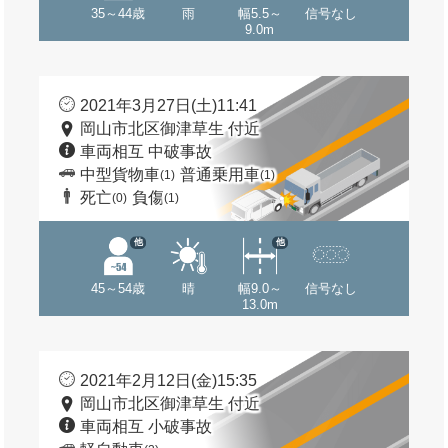
35～44歳
雨
幅5.5～
信号なし
9.0m
2021年3月27日(土)11:41
岡山市北区御津草生 付近
車両相互 中破事故
中型貨物車
普通乗用車
(1)
(1)
死亡
負傷
(0)
(1)
他
他
45～54歳
晴
幅9.0～
信号なし
13.0m
2021年2月12日(金)15:35
岡山市北区御津草生 付近
車両相互 小破事故