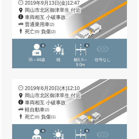
2019年9月13日(金)12:47
岡山市北区御津草生 付近
車両相互 小破事故
普通乗用車
(2)
死亡
負傷
(0)
(2)
他
他
35～44歳
晴
幅5.5～
信号なし
9.0m
2019年6月20日(木)12:10
岡山市北区御津草生 付近
車両相互 小破事故
軽自動車
(2)
死亡
負傷
(0)
(1)
他
他