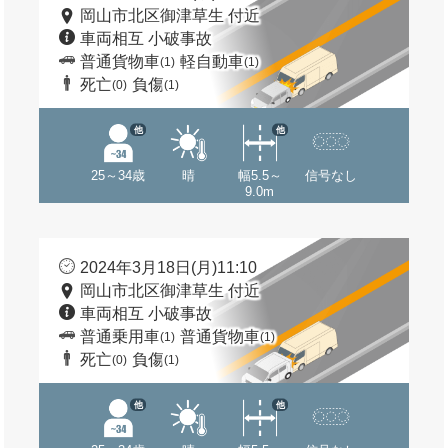
岡山市北区御津草生 付近
車両相互 小破事故
普通貨物車
軽自動車
(1)
(1)
死亡
負傷
(0)
(1)
他
他
25～34歳
晴
幅5.5～
信号なし
9.0m
2024年3月18日(月)11:10
岡山市北区御津草生 付近
車両相互 小破事故
普通乗用車
普通貨物車
(1)
(1)
死亡
負傷
(0)
(1)
他
他