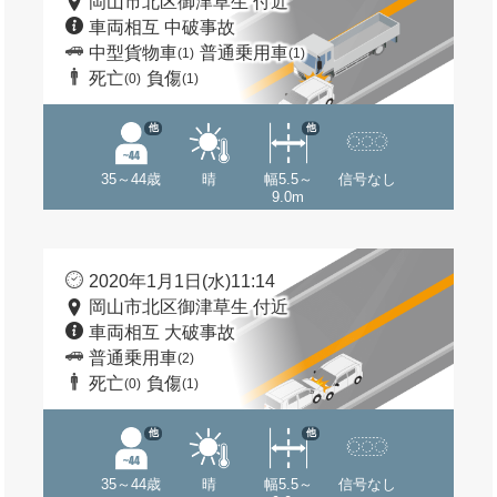
岡山市北区御津草生 付近
車両相互 中破事故
中型貨物車
普通乗用車
(1)
(1)
死亡
負傷
(0)
(1)
他
他
35～44歳
晴
幅5.5～
信号なし
9.0m
2020年1月1日(水)11:14
岡山市北区御津草生 付近
車両相互 大破事故
普通乗用車
(2)
死亡
負傷
(0)
(1)
他
他
35～44歳
晴
幅5.5～
信号なし