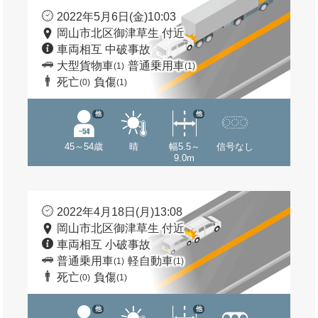
2022年5月6日(金)10:03
岡山市北区御津草生 付近
車両相互 中破事故
大型貨物車
普通乗用車
(1)
(1)
死亡
負傷
(0)
(1)
他
他
45～54歳
晴
幅5.5～
信号なし
9.0m
2022年4月18日(月)13:08
岡山市北区御津草生 付近
車両相互 小破事故
普通乗用車
軽自動車
(1)
(1)
死亡
負傷
(0)
(1)
他
他