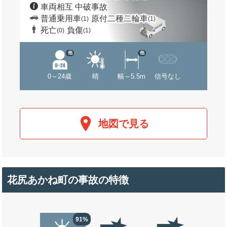
車両相互 中破事故
普通乗用車
原付二種二輪車
(1)
(1)
死亡
負傷
(0)
(1)
他
他
0～24歳
晴
幅～5.5m
信号なし
地図で見る
花尻あかね町の事故の特徴
91%