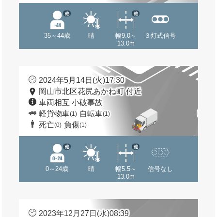
他
他
35～44歳
晴
幅9.0～
３灯式信号
13.0m
2024年5月14日(火)17:30
岡山市北区花尻あかね町 付近
車両相互 小破事故
軽貨物車
自転車
(1)
(1)
死亡
負傷
(0)
(1)
他
他
0～24歳
晴
幅5.5～
信号なし
13.0m
2023年12月27日(水)08:39