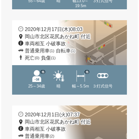
55～64歳
晴
幅13.0～
３灯式信号
19.5m
2020年12月17日(木)08:03
岡山市北区花尻あかね町 付近
車両相互 小破事故
普通乗用車
自転車
(1)
(1)
死亡
負傷
(0)
(1)
他
他
25～34歳
晴
幅～5.5m
３灯式信号
2020年12月1日(火)07:37
岡山市北区花尻あかね町 付近
車両相互 小破事故
普通乗用車
(2)