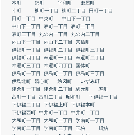
本町
錦町
平和町
磨屋町
幸町
柳町一丁目
柳町二丁目
田町一丁目
田町二丁目
中央町
中山下一丁目
中山下二丁目
表町一丁目
表町二丁目
表町三丁目
丸の内一丁目
丸の内二丁目
内山下一丁目
内山下二丁目
京橋町
伊福町一丁目
伊福町二丁目
伊福町三丁目
伊福町四丁目
奉還町一丁目
奉還町二丁目
奉還町三丁目
奉還町四丁目
国体町
伊島町一丁目
伊島町二丁目
伊島町三丁目
伊島北町
清心町
絵図町
いずみ町
津倉町一丁目
津倉町二丁目
駅元町
寿町
富町一丁目
富町二丁目
昭和町
下伊福一丁目
下伊福二丁目
下伊福上町
下伊福本町
下伊福西町
中井町一丁目
中井町二丁目
大和町一丁目
大和町二丁目
学南町一丁目
学南町二丁目
学南町三丁目
玉柏
畑鮎