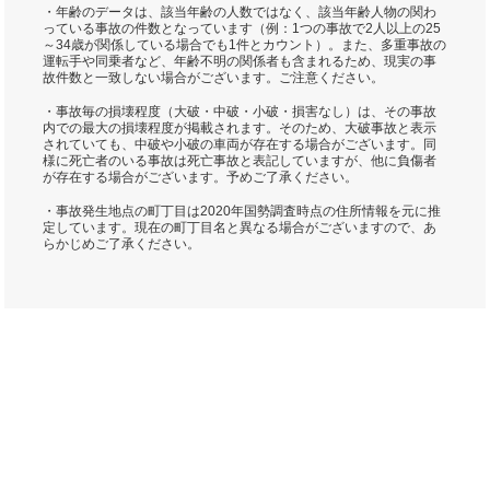
・年齢のデータは、該当年齢の人数ではなく、該当年齢人物の関わ
っている事故の件数となっています（例：1つの事故で2人以上の25
～34歳が関係している場合でも1件とカウント）。また、多重事故の
運転手や同乗者など、年齢不明の関係者も含まれるため、現実の事
故件数と一致しない場合がございます。ご注意ください。
・事故毎の損壊程度（大破・中破・小破・損害なし）は、その事故
内での最大の損壊程度が掲載されます。そのため、大破事故と表示
されていても、中破や小破の車両が存在する場合がございます。同
様に死亡者のいる事故は死亡事故と表記していますが、他に負傷者
が存在する場合がございます。予めご了承ください。
・事故発生地点の町丁目は2020年国勢調査時点の住所情報を元に推
定しています。現在の町丁目名と異なる場合がございますので、あ
らかじめご了承ください。