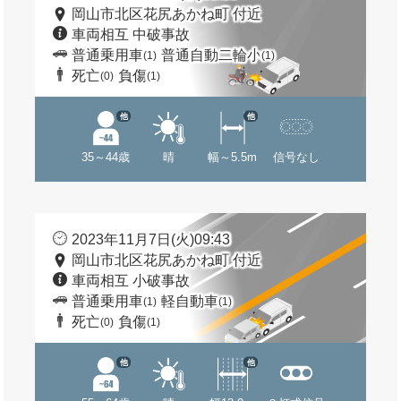
岡山市北区花尻あかね町 付近
車両相互 中破事故
普通乗用車
普通自動二輪小
(1)
(1)
死亡
負傷
(0)
(1)
他
他
35～44歳
晴
幅～5.5m
信号なし
2023年11月7日(火)09:43
岡山市北区花尻あかね町 付近
車両相互 小破事故
普通乗用車
軽自動車
(1)
(1)
死亡
負傷
(0)
(1)
他
他