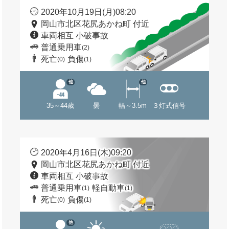
2020年10月19日(月)08:20
岡山市北区花尻あかね町 付近
車両相互 小破事故
普通乗用車
(2)
死亡
負傷
(0)
(1)
他
他
35～44歳
曇
幅～3.5m
３灯式信号
2020年4月16日(木)09:20
岡山市北区花尻あかね町 付近
車両相互 小破事故
普通乗用車
軽自動車
(1)
(1)
死亡
負傷
(0)
(1)
他