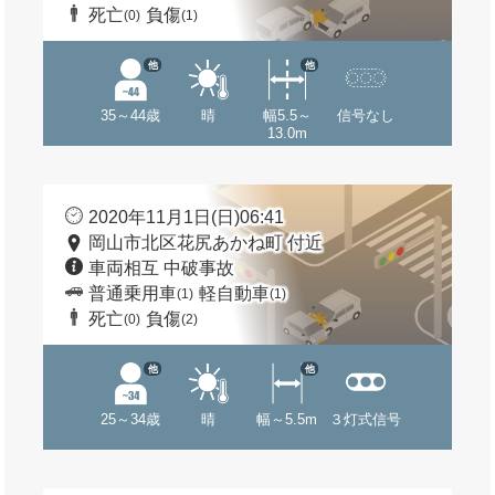
死亡
負傷
(0)
(1)
他
他
35～44歳
晴
幅5.5～
信号なし
13.0m
2020年11月1日(日)06:41
岡山市北区花尻あかね町 付近
車両相互 中破事故
普通乗用車
軽自動車
(1)
(1)
死亡
負傷
(0)
(2)
他
他
25～34歳
晴
幅～5.5m
３灯式信号