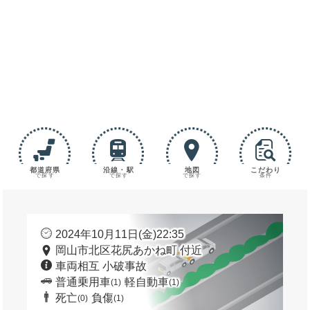
都道府県
沿線・駅
地図
こだわり
で探す
で探す
で探す
条件
2024年10月11日(金)22:35
岡山市北区花尻あかね町 付近
車両相互 小破事故
普通乗用車
軽自動車
(1)
(1)
死亡
負傷
(0)
(1)