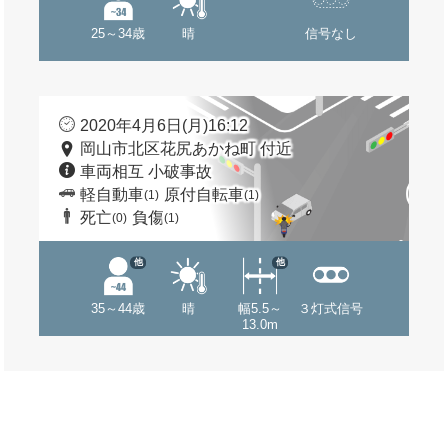
25～34歳
晴
信号なし
2020年4月6日(月)16:12
岡山市北区花尻あかね町 付近
車両相互 小破事故
軽自動車
原付自転車
(1)
(1)
死亡
負傷
(0)
(1)
他
他
35～44歳
晴
幅5.5～
３灯式信号
13.0m