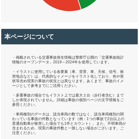
本ページについて
・掲載されている交通事故発生情報は警察庁公開の「交通事故統計
情報のオープンデータ」2019～2024年を使用しています。
・イラストに使用している各要素（車、背景、車、天候、信号、衝
突地点など）は、代表的なイメージをイラスト化しており、色や形
状等含め現実の事故の状況とは異なります。あくまで、事故のイメ
ージとして参考までにご活用ください。
・多重事故の場合でもイラスト上では最大２台（歩行者含む）まで
しか表現されていません。詳細は事故の個別ページの文字情報をご
参照ください。
・車両種別のデータは、該当車両の数ではなく、該当車両種別の関
わっている事故の件数となっています（例：1つの事故で2台以上の
普通自動車が衝突した場合でも1件とカウント）。また、不明車両が
含まれるため、現実の事故件数と一致しない場合がございます。ご
注意ください。