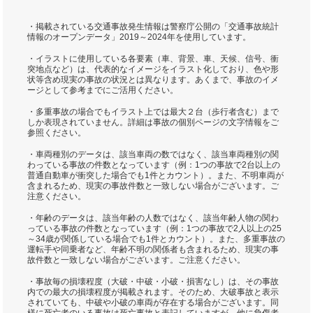
・掲載されている交通事故発生情報は警察庁公開の「交通事故統計
情報のオープンデータ」2019～2024年を使用しています。
・イラストに使用している各要素（車、背景、車、天候、信号、衝
突地点など）は、代表的なイメージをイラスト化しており、色や形
状等含め現実の事故の状況とは異なります。あくまで、事故のイメ
ージとして参考までにご活用ください。
・多重事故の場合でもイラスト上では最大２台（歩行者含む）まで
しか表現されていません。詳細は事故の個別ページの文字情報をご
参照ください。
・車両種別のデータは、該当車両の数ではなく、該当車両種別の関
わっている事故の件数となっています（例：1つの事故で2台以上の
普通自動車が衝突した場合でも1件とカウント）。また、不明車両が
含まれるため、現実の事故件数と一致しない場合がございます。ご
注意ください。
・年齢のデータは、該当年齢の人数ではなく、該当年齢人物の関わ
っている事故の件数となっています（例：1つの事故で2人以上の25
～34歳が関係している場合でも1件とカウント）。また、多重事故の
運転手や同乗者など、年齢不明の関係者も含まれるため、現実の事
故件数と一致しない場合がございます。ご注意ください。
・事故毎の損壊程度（大破・中破・小破・損害なし）は、その事故
内での最大の損壊程度が掲載されます。そのため、大破事故と表示
されていても、中破や小破の車両が存在する場合がございます。同