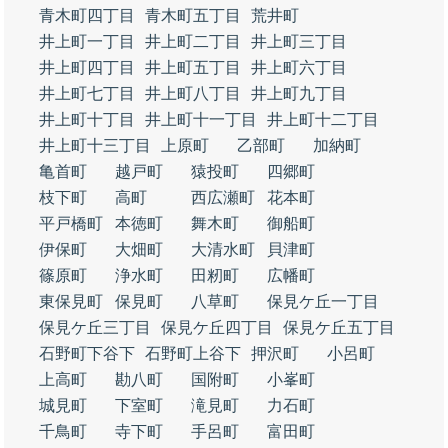
青木町四丁目
青木町五丁目
荒井町
井上町一丁目
井上町二丁目
井上町三丁目
井上町四丁目
井上町五丁目
井上町六丁目
井上町七丁目
井上町八丁目
井上町九丁目
井上町十丁目
井上町十一丁目
井上町十二丁目
井上町十三丁目
上原町
乙部町
加納町
亀首町
越戸町
猿投町
四郷町
枝下町
高町
西広瀬町
花本町
平戸橋町
本徳町
舞木町
御船町
伊保町
大畑町
大清水町
貝津町
篠原町
浄水町
田籾町
広幡町
東保見町
保見町
八草町
保見ケ丘一丁目
保見ケ丘三丁目
保見ケ丘四丁目
保見ケ丘五丁目
石野町下谷下
石野町上谷下
押沢町
小呂町
上高町
勘八町
国附町
小峯町
城見町
下室町
滝見町
力石町
千鳥町
寺下町
手呂町
富田町