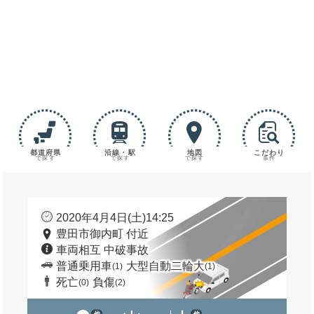
都道府県
沿線・駅
地図
こだわり
で探す
で探す
で探す
条件
2020年4月4日(土)14:25
豊田市御内町 付近
車両相互 中破事故
普通乗用車
大型自動二輪大
(1)
(1)
死亡
負傷
(0)
(2)
他
他