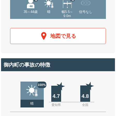
35～44歳
晴
幅5.5～
信号なし
9.0m
地図で見る
御内町の事故の特徴
100%
4.7
4.8
晴
愛知県
全国