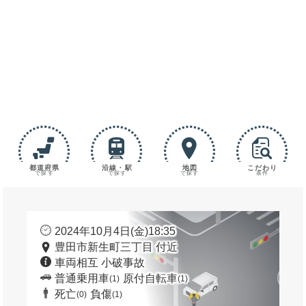
都道府県
沿線・駅
地図
こだわり
で探す
で探す
で探す
条件
2024年10月4日(金)18:35
豊田市新生町三丁目 付近
車両相互 小破事故
普通乗用車
原付自転車
(1)
(1)
死亡
負傷
(0)
(1)