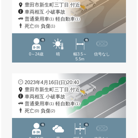
豊田市新生町三丁目 付近
車両相互 小破事故
普通乗用車
軽自動車
(1)
(1)
死亡
負傷
(0)
(1)
他
他
0～24歳
晴
幅3.5～
信号なし
5.5m
2023年4月16日(日)20:40
豊田市新生町三丁目 付近
車両相互 小破事故
普通乗用車
軽自動車
(1)
(1)
死亡
負傷
(0)
(2)
他
他