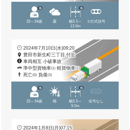
他
他
25～34歳
曇
幅5.5～
３灯式信号
13.0m
2024年7月10日(水)09:20
豊田市新生町三丁目 付近
車両相互 小破事故
準中型貨物車
軽貨物車
(1)
(1)
死亡
負傷
(0)
(3)
他
他
25～34歳
晴
幅5.5～
信号なし
9.0m
2024年1月8日(月)07:15