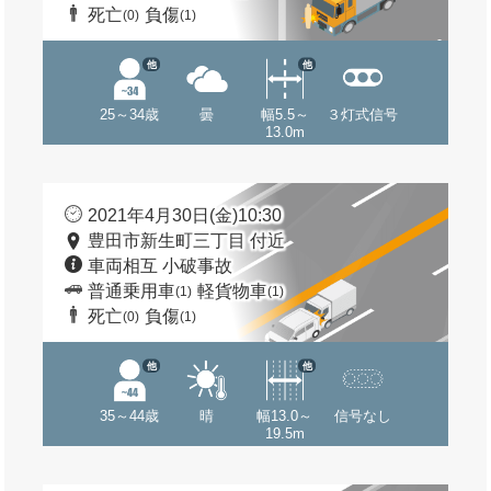
死亡
負傷
(0)
(1)
他
他
25～34歳
曇
幅5.5～
３灯式信号
13.0m
2021年4月30日(金)10:30
豊田市新生町三丁目 付近
車両相互 小破事故
普通乗用車
軽貨物車
(1)
(1)
死亡
負傷
(0)
(1)
他
他
35～44歳
晴
幅13.0～
信号なし
19.5m