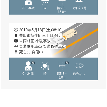
25～34歳
雨
幅5.5～
３灯式信号
13.0m
2019年5月18日(土)08:10
豊田市新生町三丁目 付近
車両相互 小破事故
普通乗用車
普通貨物車
(1)
(1)
死亡
負傷
(0)
(1)
他
他
0～24歳
晴
幅5.5～
信号なし
9.0m