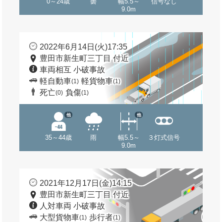
0～24歳
曇
幅5.5～
信号なし
9.0m
2022年6月14日(火)17:35
豊田市新生町三丁目 付近
車両相互 小破事故
軽自動車
軽貨物車
(1)
(1)
死亡
負傷
(0)
(1)
他
他
35～44歳
雨
幅5.5～
３灯式信号
9.0m
2021年12月17日(金)14:15
豊田市新生町三丁目 付近
人対車両 小破事故
大型貨物車
歩行者
(1)
(1)