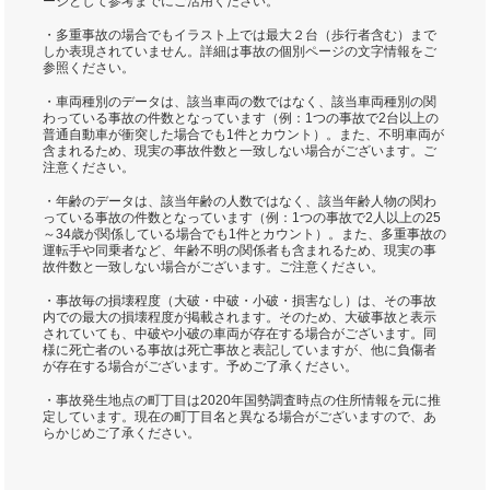
ージとして参考までにご活用ください。
・多重事故の場合でもイラスト上では最大２台（歩行者含む）まで
しか表現されていません。詳細は事故の個別ページの文字情報をご
参照ください。
・車両種別のデータは、該当車両の数ではなく、該当車両種別の関
わっている事故の件数となっています（例：1つの事故で2台以上の
普通自動車が衝突した場合でも1件とカウント）。また、不明車両が
含まれるため、現実の事故件数と一致しない場合がございます。ご
注意ください。
・年齢のデータは、該当年齢の人数ではなく、該当年齢人物の関わ
っている事故の件数となっています（例：1つの事故で2人以上の25
～34歳が関係している場合でも1件とカウント）。また、多重事故の
運転手や同乗者など、年齢不明の関係者も含まれるため、現実の事
故件数と一致しない場合がございます。ご注意ください。
・事故毎の損壊程度（大破・中破・小破・損害なし）は、その事故
内での最大の損壊程度が掲載されます。そのため、大破事故と表示
されていても、中破や小破の車両が存在する場合がございます。同
様に死亡者のいる事故は死亡事故と表記していますが、他に負傷者
が存在する場合がございます。予めご了承ください。
・事故発生地点の町丁目は2020年国勢調査時点の住所情報を元に推
定しています。現在の町丁目名と異なる場合がございますので、あ
らかじめご了承ください。