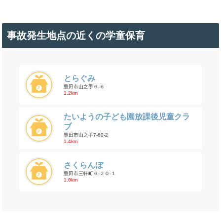
事故発生地点の近くの学童保育
とらぐみ
豊田市山之手６-６
1.2km
たいようの子ども園放課後児童クラ
ブ
豊田市山之手7-60-2
1.4km
さくらんぼ
豊田市三軒町６-２０-１
1.8km