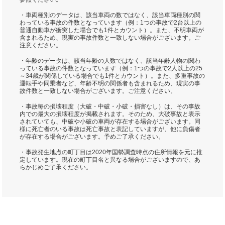
・車両種別のデータは、該当車両の数ではなく、該当車両種別の関
わっている事故の件数となっています（例：1つの事故で2台以上の
普通自動車が衝突した場合でも1件とカウント）。また、不明車両が
含まれるため、現実の事故件数と一致しない場合がございます。ご
注意ください。
・年齢のデータは、該当年齢の人数ではなく、該当年齢人物の関わ
っている事故の件数となっています（例：1つの事故で2人以上の25
～34歳が関係している場合でも1件とカウント）。また、多重事故の
運転手や同乗者など、年齢不明の関係者も含まれるため、現実の事
故件数と一致しない場合がございます。ご注意ください。
・事故毎の損壊程度（大破・中破・小破・損害なし）は、その事故
内での最大の損壊程度が掲載されます。そのため、大破事故と表示
されていても、中破や小破の車両が存在する場合がございます。同
様に死亡者のいる事故は死亡事故と表記していますが、他に負傷者
が存在する場合がございます。予めご了承ください。
・事故発生地点の町丁目は2020年国勢調査時点の住所情報を元に推
定しています。現在の町丁目名と異なる場合がございますので、あ
らかじめご了承ください。