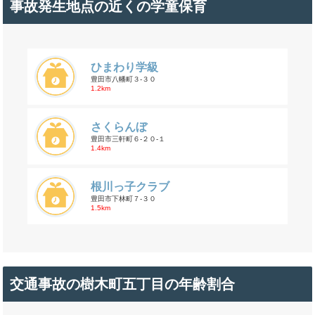
事故発生地点の近くの学童保育
ひまわり学級
豊田市八幡町３-３０
1.2km
さくらんぼ
豊田市三軒町６-２０-１
1.4km
根川っ子クラブ
豊田市下林町７-３０
1.5km
交通事故の樹木町五丁目の年齢割合