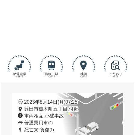
都道府県
沿線・駅
地図
こだわり
で探す
で探す
で探す
条件
2023年8月14日(月)07:25
豊田市樹木町五丁目 付近
車両相互 小破事故
普通乗用車
(2)
死亡
負傷
(0)
(1)