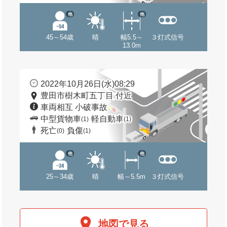
他
他
45～54歳
晴
幅5.5～
３灯式信号
13.0m
2022年10月26日(水)08:29
豊田市樹木町五丁目 付近
車両相互 小破事故
中型貨物車
軽自動車
(1)
(1)
死亡
負傷
(0)
(1)
他
他
25～34歳
晴
幅～5.5m
３灯式信号
地図で見る