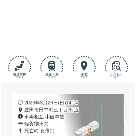
都道府県
沿線・駅
地図
こだわり
で探す
で探す
で探す
条件
2023年3月26日(日)14:14
豊田市田中町三丁目 付近
車両相互 小破事故
軽貨物車
(2)
死亡
負傷
(0)
(1)