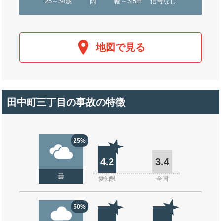
25～34歳
雨
幅～5.5m
信号なし
地図で見る
田中町三丁目の事故の特徴
25%
4.2
3.4
曇
愛知県
全国
50%