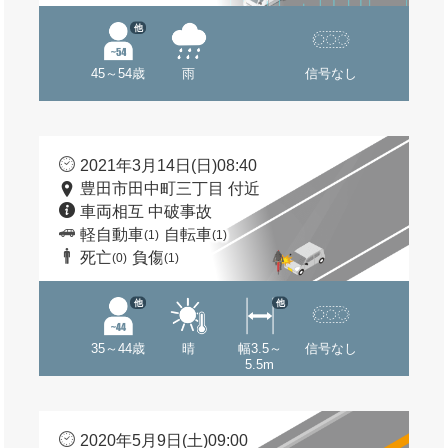
他
45～54歳
雨
信号なし
2021年3月14日(日)08:40
豊田市田中町三丁目 付近
車両相互 中破事故
軽自動車
自転車
(1)
(1)
死亡
負傷
(0)
(1)
他
他
35～44歳
晴
幅3.5～
信号なし
5.5m
2020年5月9日(土)09:00