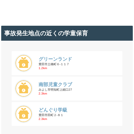
事故発生地点の近くの学童保育
グリーンランド
豊田市土橋町６-１１７
1.2km
南部児童クラブ
みよし市明知町上細口27
2.3km
どんぐり学級
豊田市田町２-８１
2.3km