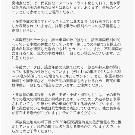
突地点など）は、代表的なイメージをイラスト化しており、色や形
状等含め現実の事故の状況とは異なります。あくまで、事故のイメ
ージとして参考までにご活用ください。
・多重事故の場合でもイラスト上では最大２台（歩行者含む）まで
しか表現されていません。詳細は事故の個別ページの文字情報をご
参照ください。
・車両種別のデータは、該当車両の数ではなく、該当車両種別の関
わっている事故の件数となっています（例：1つの事故で2台以上の
普通自動車が衝突した場合でも1件とカウント）。また、不明車両が
含まれるため、現実の事故件数と一致しない場合がございます。ご
注意ください。
・年齢のデータは、該当年齢の人数ではなく、該当年齢人物の関わ
っている事故の件数となっています（例：1つの事故で2人以上の25
～34歳が関係している場合でも1件とカウント）。また、多重事故の
運転手や同乗者など、年齢不明の関係者も含まれるため、現実の事
故件数と一致しない場合がございます。ご注意ください。
・事故毎の損壊程度（大破・中破・小破・損害なし）は、その事故
内での最大の損壊程度が掲載されます。そのため、大破事故と表示
されていても、中破や小破の車両が存在する場合がございます。同
様に死亡者のいる事故は死亡事故と表記していますが、他に負傷者
が存在する場合がございます。予めご了承ください。
・事故発生地点の町丁目は2020年国勢調査時点の住所情報を元に推
定しています。現在の町丁目名と異なる場合がございますので、あ
らかじめご了承ください。