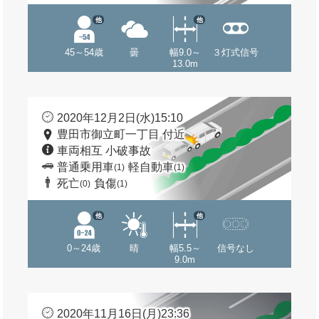
他
他
45～54歳
曇
幅9.0～
３灯式信号
13.0m
2020年12月2日(水)15:10
豊田市御立町一丁目 付近
車両相互 小破事故
普通乗用車
軽自動車
(1)
(1)
死亡
負傷
(0)
(1)
他
他
0～24歳
晴
幅5.5～
信号なし
9.0m
2020年11月16日(月)23:36