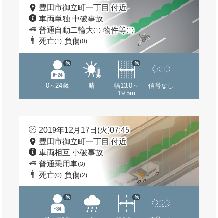
豊田市御立町一丁目 付近
車両単独 中破事故
普通自動二輪大
物件等
(1)
(1)
死亡
負傷
(1)
(0)
他
他
0～24歳
晴
幅13.0～
信号なし
19.5m
2019年12月17日(火)07:45
豊田市御立町一丁目 付近
車両相互 小破事故
普通乗用車
(3)
死亡
負傷
(0)
(2)
他
他