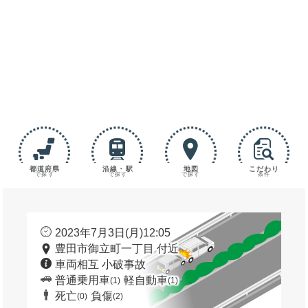
都道府県
沿線・駅
地図
こだわり
で探す
で探す
で探す
条件
2023年7月3日(月)12:05
豊田市御立町一丁目 付近
車両相互 小破事故
普通乗用車
軽自動車
(1)
(1)
死亡
負傷
(0)
(2)