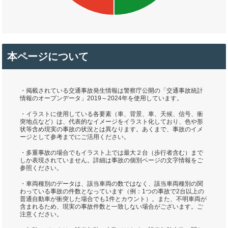
本ページについて
・掲載されている交通事故発生情報は警察庁公開の「交通事故統計
情報のオープンデータ」2019～2024年を使用しています。
・イラストに使用している各要素（車、背景、車、天候、信号、衝
突地点など）は、代表的なイメージをイラスト化しており、色や形
状等含め現実の事故の状況とは異なります。あくまで、事故のイメ
ージとして参考までにご活用ください。
・多重事故の場合でもイラスト上では最大２台（歩行者含む）まで
しか表現されていません。詳細は事故の個別ページの文字情報をご
参照ください。
・車両種別のデータは、該当車両の数ではなく、該当車両種別の関
わっている事故の件数となっています（例：1つの事故で2台以上の
普通自動車が衝突した場合でも1件とカウント）。また、不明車両が
含まれるため、現実の事故件数と一致しない場合がございます。ご
注意ください。