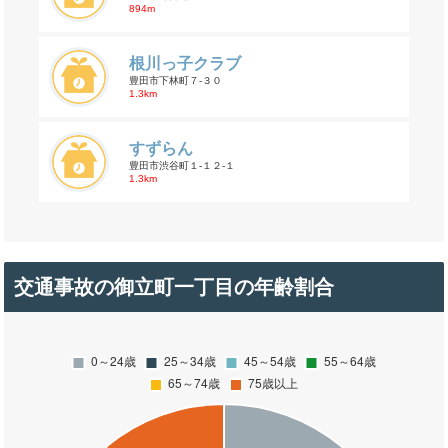
894m
根川っ子クラブ
豊田市下林町７-３０
1.3km
すずらん
豊田市渋谷町１-１２-１
1.3km
交通事故の御立町一丁目の年齢割合