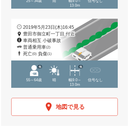
25～34歳
雨
幅9.0～
信号なし
13.0m
2019年5月23日(木)16:45
豊田市御立町一丁目 付近
車両相互 小破事故
普通乗用車
(2)
死亡
負傷
(0)
(1)
他
他
55～64歳
晴
幅9.0～
信号なし
13.0m
地図で見る