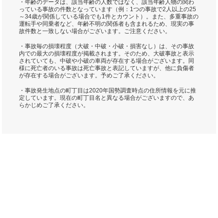
・年齢のデータは、該当年齢の人数ではなく、該当年齢人物の関わ
っている事故の件数となっています（例：1つの事故で2人以上の25
～34歳が関係している場合でも1件とカウント）。また、多重事故の
運転手や同乗者など、年齢不明の関係者も含まれるため、現実の事
故件数と一致しない場合がございます。ご注意ください。
・事故毎の損壊程度（大破・中破・小破・損害なし）は、その事故
内での最大の損壊程度が掲載されます。そのため、大破事故と表示
されていても、中破や小破の車両が存在する場合がございます。同
様に死亡者のいる事故は死亡事故と表記していますが、他に負傷者
が存在する場合がございます。予めご了承ください。
・事故発生地点の町丁目は2020年国勢調査時点の住所情報を元に推
定しています。現在の町丁目名と異なる場合がございますので、あ
らかじめご了承ください。