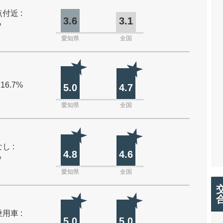
付近 :
3.6
3.1
%
愛知県
全国
 16.7%
5.0
4.7
愛知県
全国
し :
4.8
4.6
%
愛知県
全国
用車 :
5.0
5.0