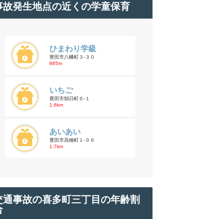
事故発生地点の近くの学童保育
ひまわり学級
豊田市八幡町３-３０
885m
いちご
豊田市朝日町６-１
1.6km
あいあい
豊田市高橋町１-９６
1.7km
交通事故の喜多町三丁目の年齢割
合