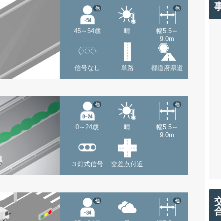
他
他
45～54歳
晴
幅5.5～
9.0m
信号なし
単路
都道府県道
他
他
0～24歳
晴
幅5.5～
9.0m
３灯式信号
交差点付近
他
他