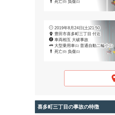
死亡
負傷
(0)
(1)
2019年8月24日(土)21:50
豊田市喜多町三丁目 付近
車両相互 大破事故
大型乗用車
普通自動二輪小
(1)
(1)
死亡
負傷
(0)
(1)
喜多町三丁目の事故の特徴