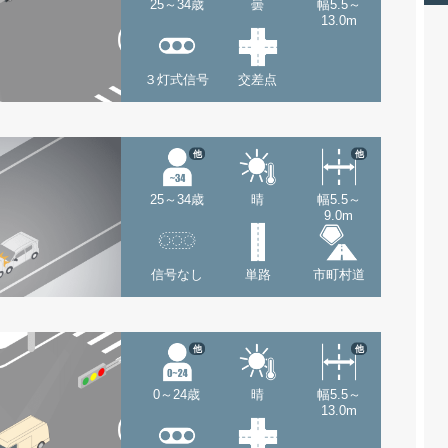
25～34歳
曇
幅5.5～
13.0m
３灯式信号
交差点
他
他
25～34歳
晴
幅5.5～
9.0m
信号なし
単路
市町村道
他
他
0～24歳
晴
幅5.5～
13.0m