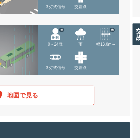
３灯式信号
交差点
他
他
0～24歳
雨
幅13.0m～
３灯式信号
交差点
地図で見る