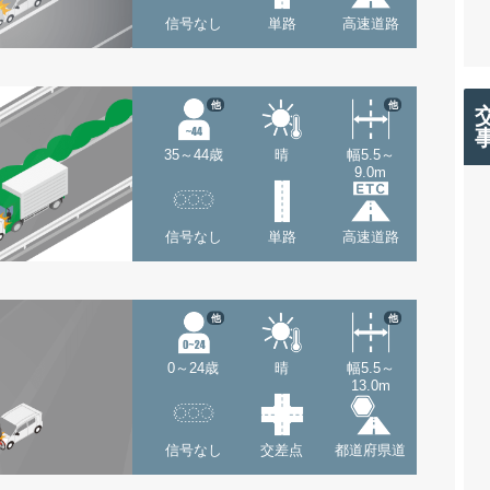
信号なし
単路
高速道路
他
他
35～44歳
晴
幅5.5～
9.0m
信号なし
単路
高速道路
他
他
0～24歳
晴
幅5.5～
13.0m
信号なし
交差点
都道府県道