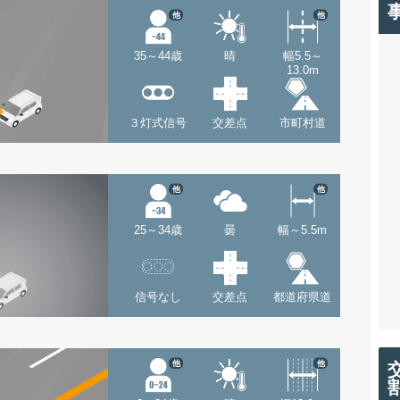
他
他
35～44歳
晴
幅5.5～
13.0m
３灯式信号
交差点
市町村道
他
他
25～34歳
曇
幅～5.5m
信号なし
交差点
都道府県道
他
他