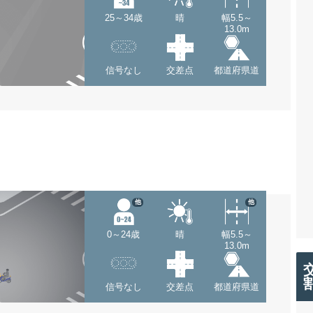
25～34歳
晴
幅5.5～
13.0m
信号なし
交差点
都道府県道
他
他
0～24歳
晴
幅5.5～
13.0m
信号なし
交差点
都道府県道