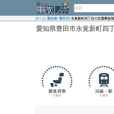
ホーム
/ 愛知県
/ 豊田市
/ 永覚新町四丁目の交通事故
愛知県豊田市永覚新町四
都道府県
沿線・駅
で探す
で探す