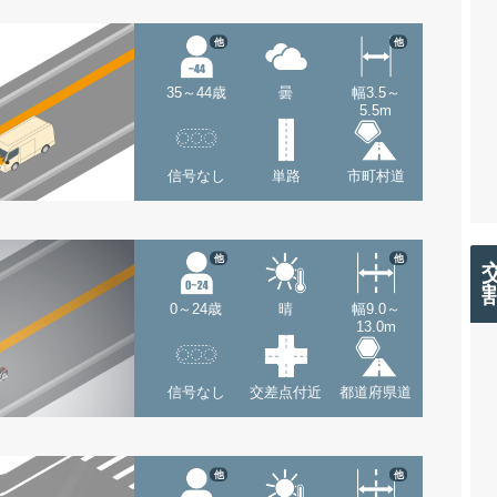
他
他
35～44歳
曇
幅3.5～
5.5m
信号なし
単路
市町村道
他
他
0～24歳
晴
幅9.0～
13.0m
信号なし
交差点付近
都道府県道
他
他