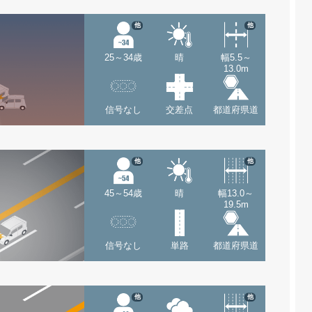
他
他
25～34歳
晴
幅5.5～
13.0m
信号なし
交差点
都道府県道
他
他
45～54歳
晴
幅13.0～
19.5m
信号なし
単路
都道府県道
他
他