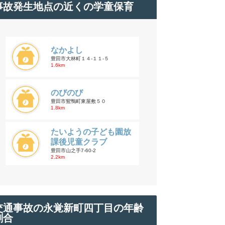
事故発生地点の近くの学童保育
なかよし
豊田市大林町１４-１１-５
1.6km
のびのび
豊田市鴛鴨町東屋敷５０
1.8km
たいようの子ども園放
課後児童クラブ
豊田市山之手7-60-2
2.2km
交通事故の永覚新町四丁目の年齢
割合