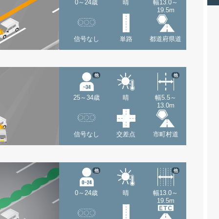
0～24歳
晴
幅13.0～
19.5m
信号なし
単路
都道府県道
他
他
25～34歳
晴
幅5.5～
13.0m
信号なし
交差点
市町村道
他
他
0～24歳
晴
幅13.0～
19.5m