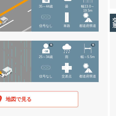
35～44歳
曇
幅13.0～
19.5m
信号なし
単路
都道府県道
他
他
25～34歳
雨
幅～5.5m
信号なし
交差点
都道府県道
地図で見る