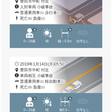
豊田市中町 付近
人対車両 小破事故
普通乗用車
歩行者
(1)
(1)
死亡
負傷
(0)
(1)
他
他
0～24歳
晴
幅～5.5m
信号なし
2019年1月14日(月)05:50
豊田市中町 付近
車両相互 小破事故
普通乗用車
軽自動車
(1)
(1)
死亡
負傷
(0)
(1)
他
他
0～24歳
晴
幅5.5～
信号なし