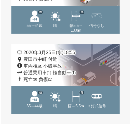
他
他
55～64歳
晴
幅5.5～
信号なし
13.0m
2020年3月25日(水)18:55
豊田市中町 付近
車両相互 小破事故
普通乗用車
軽自動車
(1)
(1)
死亡
負傷
(0)
(1)
他
他
35～44歳
晴
幅～5.5m
３灯式信号