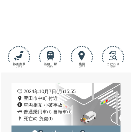
都道府県
沿線・駅
地図
こだわり
で探す
で探す
で探す
条件
2024年10月7日(月)15:55
豊田市中町 付近
車両相互 小破事故
普通乗用車
自転車
(1)
(1)
死亡
負傷
(0)
(1)
他
他