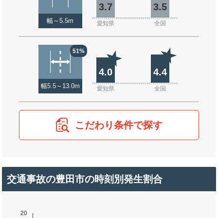
3.7
3.5
幅～5.5m
愛知県
全国
51%
4.0
4.4
幅5.5～13.0m
愛知県
全国
こだわり条件で探す
交通事故の豊田市の時刻別発生割合