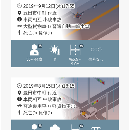
2019年9月12日(木)17:55
豊田市中町 付近
車両相互 小破事故
大型貨物車
普通自動二輪小
(1)
(1)
死亡
負傷
(0)
(1)
他
他
35～44歳
晴
幅5.5～
信号なし
9.0m
2019年8月15日(木)18:15
豊田市中町 付近
車両相互 中破事故
普通乗用車
軽貨物車
(1)
(1)
死亡
負傷
(0)
(1)
他
他