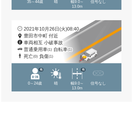
35～44歳
晴
幅9.0～
信号なし
13.0m
2021年10月26日(火)08:40
豊田市中町 付近
車両相互 小破事故
普通乗用車
自転車
(1)
(1)
死亡
負傷
(0)
(1)
他
他
0～24歳
晴
幅9.0～
信号なし
13.0m