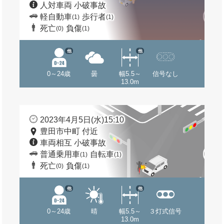
人対車両 小破事故
軽自動車
歩行者
(1)
(1)
死亡
負傷
(0)
(1)
他
他
0～24歳
曇
幅5.5～
信号なし
13.0m
2023年4月5日(水)15:10
豊田市中町 付近
車両相互 小破事故
普通乗用車
自転車
(1)
(1)
死亡
負傷
(0)
(1)
他
他
0～24歳
晴
幅5.5～
３灯式信号
13.0m