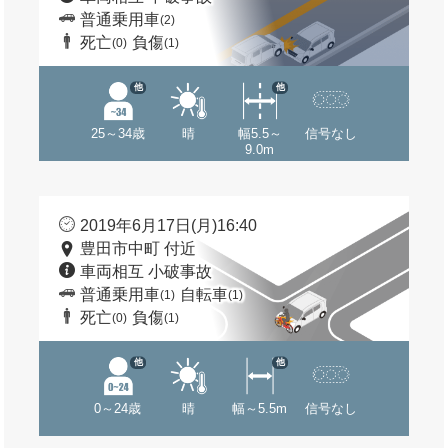
普通乗用車
(2)
死亡
負傷
(0)
(1)
他
他
25～34歳
晴
幅5.5～
信号なし
9.0m
2019年6月17日(月)16:40
豊田市中町 付近
車両相互 小破事故
普通乗用車
自転車
(1)
(1)
死亡
負傷
(0)
(1)
他
他
0～24歳
晴
幅～5.5m
信号なし