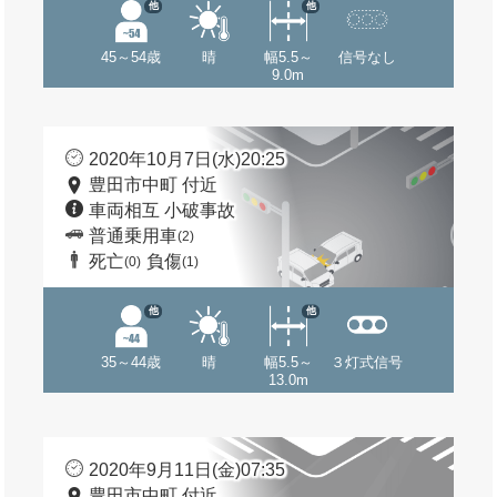
他
他
45～54歳
晴
幅5.5～
信号なし
9.0m
2020年10月7日(水)20:25
豊田市中町 付近
車両相互 小破事故
普通乗用車
(2)
死亡
負傷
(0)
(1)
他
他
35～44歳
晴
幅5.5～
３灯式信号
13.0m
2020年9月11日(金)07:35
豊田市中町 付近