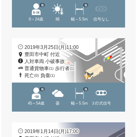
他
他
0～24歳
晴
幅～5.5m
信号なし
2019年3月25日(月)11:00
豊田市中町 付近
人対車両 小破事故
普通貨物車
歩行者
(1)
(1)
死亡
負傷
(0)
(1)
他
他
45～54歳
曇
幅～5.5m
３灯式信号
2019年1月14日(月)17:00