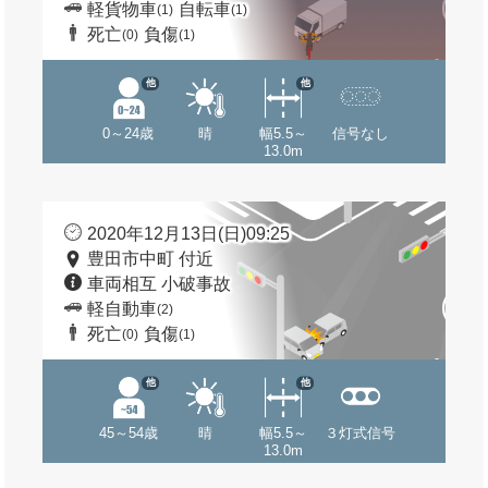
軽貨物車
自転車
(1)
(1)
死亡
負傷
(0)
(1)
他
他
0～24歳
晴
幅5.5～
信号なし
13.0m
2020年12月13日(日)09:25
豊田市中町 付近
車両相互 小破事故
軽自動車
(2)
死亡
負傷
(0)
(1)
他
他
45～54歳
晴
幅5.5～
３灯式信号
13.0m