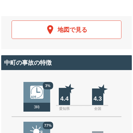
地図で見る
中町の事故の特徴
3%
4.4
4.3
3時
愛知県
全国
77%