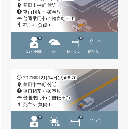
豊田市中町 付近
車両相互 小破事故
普通乗用車
軽自動車
(1)
(1)
死亡
負傷
(0)
(1)
他
他
35～44歳
曇
幅～5.5m
信号なし
2021年12月14日(火)06:20
豊田市中町 付近
車両相互 小破事故
普通乗用車
自転車
(1)
(1)
死亡
負傷
(0)
(1)
他
他