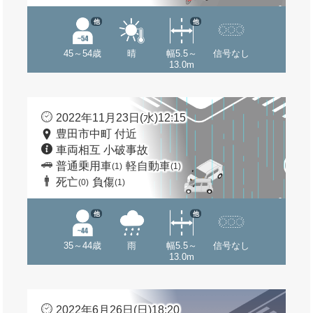
他
他
45～54歳
晴
幅5.5～
信号なし
13.0m
2022年11月23日(水)12:15
豊田市中町 付近
車両相互 小破事故
普通乗用車
軽自動車
(1)
(1)
死亡
負傷
(0)
(1)
他
他
35～44歳
雨
幅5.5～
信号なし
13.0m
2022年6月26日(日)18:20