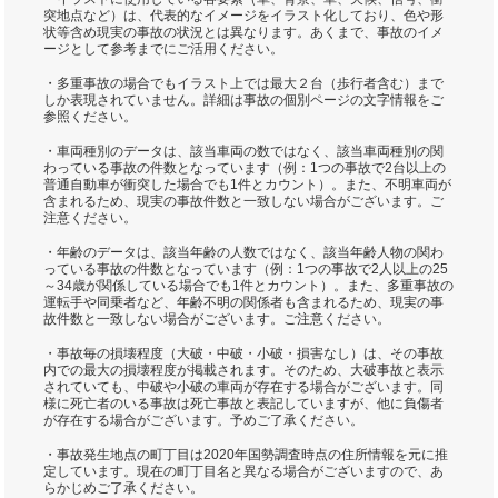
突地点など）は、代表的なイメージをイラスト化しており、色や形
状等含め現実の事故の状況とは異なります。あくまで、事故のイメ
ージとして参考までにご活用ください。
・多重事故の場合でもイラスト上では最大２台（歩行者含む）まで
しか表現されていません。詳細は事故の個別ページの文字情報をご
参照ください。
・車両種別のデータは、該当車両の数ではなく、該当車両種別の関
わっている事故の件数となっています（例：1つの事故で2台以上の
普通自動車が衝突した場合でも1件とカウント）。また、不明車両が
含まれるため、現実の事故件数と一致しない場合がございます。ご
注意ください。
・年齢のデータは、該当年齢の人数ではなく、該当年齢人物の関わ
っている事故の件数となっています（例：1つの事故で2人以上の25
～34歳が関係している場合でも1件とカウント）。また、多重事故の
運転手や同乗者など、年齢不明の関係者も含まれるため、現実の事
故件数と一致しない場合がございます。ご注意ください。
・事故毎の損壊程度（大破・中破・小破・損害なし）は、その事故
内での最大の損壊程度が掲載されます。そのため、大破事故と表示
されていても、中破や小破の車両が存在する場合がございます。同
様に死亡者のいる事故は死亡事故と表記していますが、他に負傷者
が存在する場合がございます。予めご了承ください。
・事故発生地点の町丁目は2020年国勢調査時点の住所情報を元に推
定しています。現在の町丁目名と異なる場合がございますので、あ
らかじめご了承ください。