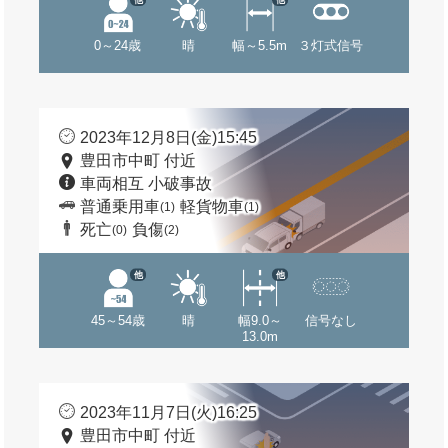
0～24歳
晴
幅～5.5m
３灯式信号
2023年12月8日(金)15:45
豊田市中町 付近
車両相互 小破事故
普通乗用車
軽貨物車
(1)
(1)
死亡
負傷
(0)
(2)
他
他
45～54歳
晴
幅9.0～
信号なし
13.0m
2023年11月7日(火)16:25
豊田市中町 付近