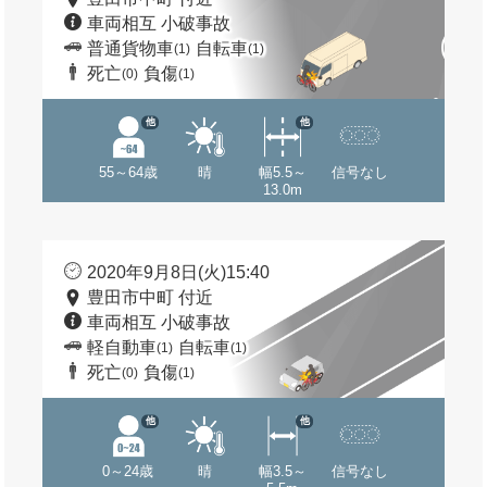
車両相互 小破事故
普通貨物車
自転車
(1)
(1)
死亡
負傷
(0)
(1)
他
他
55～64歳
晴
幅5.5～
信号なし
13.0m
2020年9月8日(火)15:40
豊田市中町 付近
車両相互 小破事故
軽自動車
自転車
(1)
(1)
死亡
負傷
(0)
(1)
他
他
0～24歳
晴
幅3.5～
信号なし