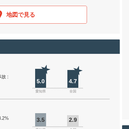
地図で見る
故 :
5.0
4.7
愛知県
全国
8.2%
3.5
2.9