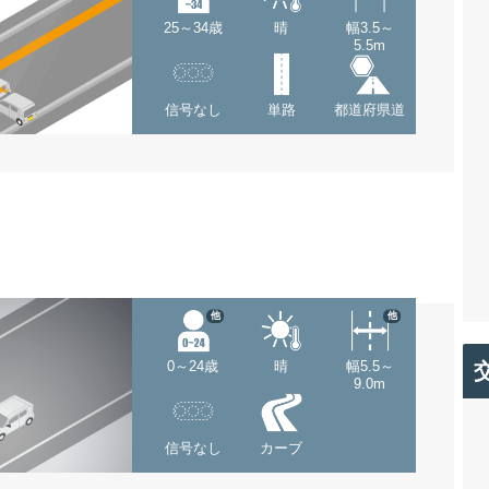
25～34歳
晴
幅3.5～
5.5m
信号なし
単路
都道府県道
他
他
0～24歳
晴
幅5.5～
9.0m
信号なし
カーブ