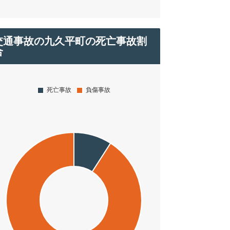
交通事故の九久平町の死亡事故割
合