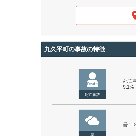
九久平町の事故の特徴
死亡事
9.1%
死亡事故
曇 : 1
曇