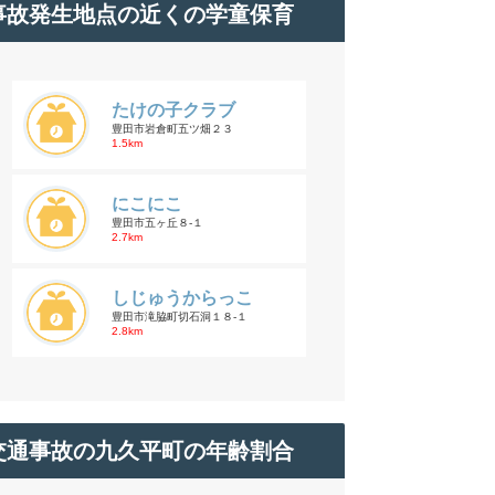
事故発生地点の近くの学童保育
たけの子クラブ
豊田市岩倉町五ツ畑２３
1.5km
にこにこ
豊田市五ヶ丘８-１
2.7km
しじゅうからっこ
豊田市滝脇町切石洞１８-１
2.8km
交通事故の九久平町の年齢割合