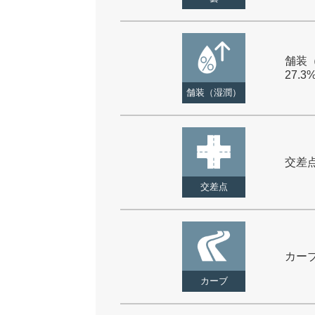
舗装（
27.3
舗装（湿潤）
交差点 
交差点
カーブ 
カーブ