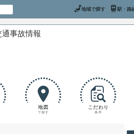
地域で探す
駅・路
交通事故情報
地図
こだわり
で探す
条件