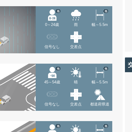
他
他
0～24歳
雨
幅～5.5m
信号なし
交差点
他
他
45～54歳
晴
幅～5.5m
信号なし
交差点
都道府県道
他
他