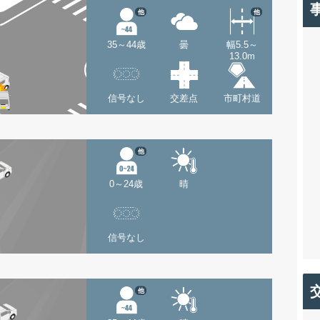
他
他
35～44歳
曇
幅5.5～
13.0m
信号なし
交差点
市町村道
他
0～24歳
晴
信号なし
他