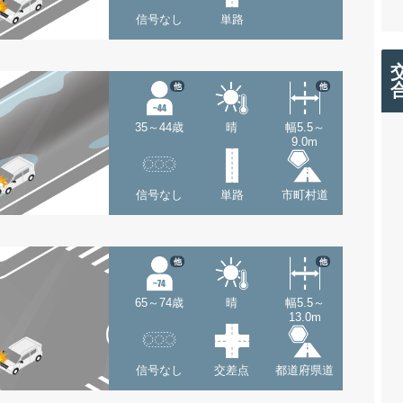
信号なし
単路
他
他
35～44歳
晴
幅5.5～
9.0m
信号なし
単路
市町村道
他
他
65～74歳
晴
幅5.5～
13.0m
信号なし
交差点
都道府県道