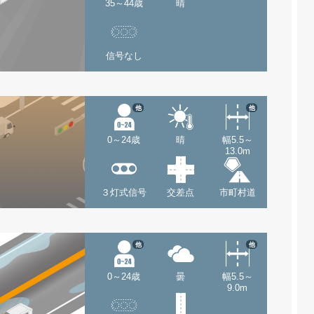
35～44歳
晴
信号なし
他
他
0～24歳
晴
幅5.5～
13.0m
３灯式信号
交差点
市町村道
他
他
0～24歳
曇
幅5.5～
9.0m