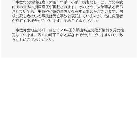
・事故毎の損壊程度（大破・中破・小破・損害なし）は、その事故
内での最大の損壊程度が掲載されます。そのため、大破事故と表示
されていても、中破や小破の車両が存在する場合がございます。同
様に死亡者のいる事故は死亡事故と表記していますが、他に負傷者
が存在する場合がございます。予めご了承ください。
・事故発生地点の町丁目は2020年国勢調査時点の住所情報を元に推
定しています。現在の町丁目名と異なる場合がございますので、あ
らかじめご了承ください。