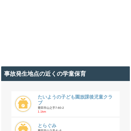
事故発生地点の近くの学童保育
たいようの子ども園放課後児童クラ
ブ
豊田市山之手7-60-2
1.1km
とらぐみ
豊田市山之手６-６