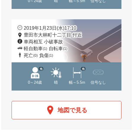
0～24歳
晴
幅～5.5m
信号なし
2019年1月23日(水)17:10
豊田市大林町十二丁目 付近
車両相互 小破事故
軽自動車
自転車
(1)
(1)
死亡
負傷
(0)
(1)
他
他
0～24歳
晴
幅～5.5m
信号なし
地図で見る