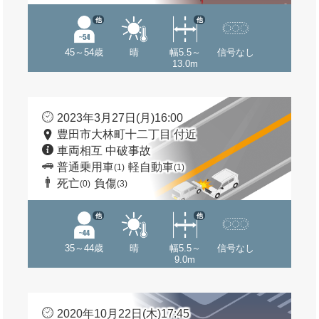
他
他
45～54歳
晴
幅5.5～
信号なし
13.0m
2023年3月27日(月)16:00
豊田市大林町十二丁目 付近
車両相互 中破事故
普通乗用車
軽自動車
(1)
(1)
死亡
負傷
(0)
(3)
他
他
35～44歳
晴
幅5.5～
信号なし
9.0m
2020年10月22日(木)17:45