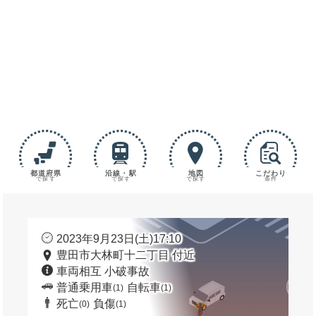
都道府県
沿線・駅
地図
こだわり
で探す
で探す
で探す
条件
2023年9月23日(土)17:10
豊田市大林町十二丁目 付近
車両相互 小破事故
普通乗用車
自転車
(1)
(1)
死亡
負傷
(0)
(1)