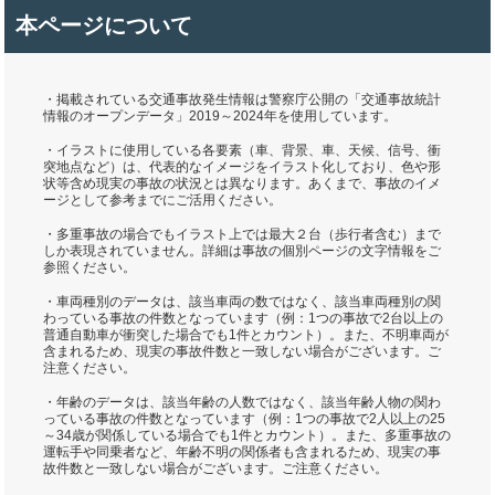
本ページについて
・掲載されている交通事故発生情報は警察庁公開の「交通事故統計
情報のオープンデータ」2019～2024年を使用しています。
・イラストに使用している各要素（車、背景、車、天候、信号、衝
突地点など）は、代表的なイメージをイラスト化しており、色や形
状等含め現実の事故の状況とは異なります。あくまで、事故のイメ
ージとして参考までにご活用ください。
・多重事故の場合でもイラスト上では最大２台（歩行者含む）まで
しか表現されていません。詳細は事故の個別ページの文字情報をご
参照ください。
・車両種別のデータは、該当車両の数ではなく、該当車両種別の関
わっている事故の件数となっています（例：1つの事故で2台以上の
普通自動車が衝突した場合でも1件とカウント）。また、不明車両が
含まれるため、現実の事故件数と一致しない場合がございます。ご
注意ください。
・年齢のデータは、該当年齢の人数ではなく、該当年齢人物の関わ
っている事故の件数となっています（例：1つの事故で2人以上の25
～34歳が関係している場合でも1件とカウント）。また、多重事故の
運転手や同乗者など、年齢不明の関係者も含まれるため、現実の事
故件数と一致しない場合がございます。ご注意ください。