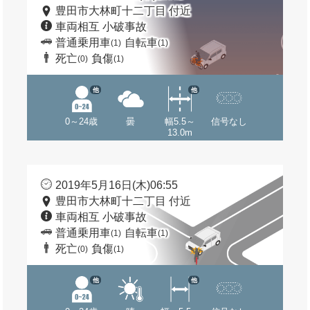
豊田市大林町十二丁目 付近
車両相互 小破事故
普通乗用車
自転車
(1)
(1)
死亡
負傷
(0)
(1)
他
他
0～24歳
曇
幅5.5～
信号なし
13.0m
2019年5月16日(木)06:55
豊田市大林町十二丁目 付近
車両相互 小破事故
普通乗用車
自転車
(1)
(1)
死亡
負傷
(0)
(1)
他
他