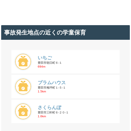
事故発生地点の近くの学童保育
いちご
豊田市朝日町６-１
694m
プラムハウス
豊田市梅坪町１-５-１
1.5km
さくらんぼ
豊田市三軒町６-２０-１
1.6km