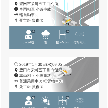
豊田市栄町五丁目 付近
車両相互 小破事故
軽自動車
(2)
死亡
負傷
(0)
(1)
他
他
0～24歳
雨
幅～5.5m
信号なし
2019年1月30日(水)09:05
豊田市栄町五丁目 付近
車両相互 小破事故
普通乗用車
軽貨物車
(1)
(1)
死亡
負傷
(0)
(1)
他
他