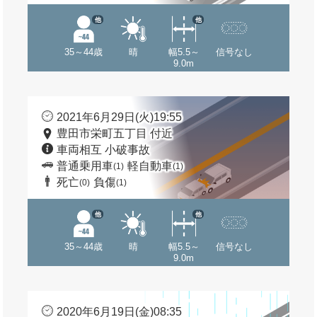
他
他
35～44歳
晴
幅5.5～
信号なし
9.0m
2021年6月29日(火)19:55
豊田市栄町五丁目 付近
車両相互 小破事故
普通乗用車
軽自動車
(1)
(1)
死亡
負傷
(0)
(1)
他
他
35～44歳
晴
幅5.5～
信号なし
9.0m
2020年6月19日(金)08:35