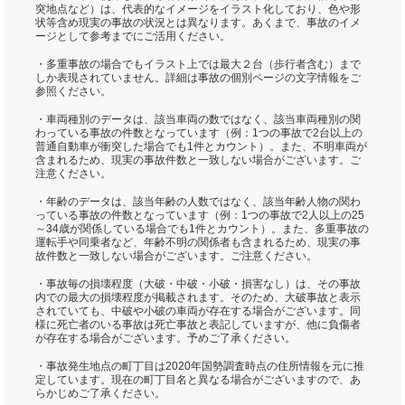
突地点など）は、代表的なイメージをイラスト化しており、色や形
状等含め現実の事故の状況とは異なります。あくまで、事故のイメ
ージとして参考までにご活用ください。
・多重事故の場合でもイラスト上では最大２台（歩行者含む）まで
しか表現されていません。詳細は事故の個別ページの文字情報をご
参照ください。
・車両種別のデータは、該当車両の数ではなく、該当車両種別の関
わっている事故の件数となっています（例：1つの事故で2台以上の
普通自動車が衝突した場合でも1件とカウント）。また、不明車両が
含まれるため、現実の事故件数と一致しない場合がございます。ご
注意ください。
・年齢のデータは、該当年齢の人数ではなく、該当年齢人物の関わ
っている事故の件数となっています（例：1つの事故で2人以上の25
～34歳が関係している場合でも1件とカウント）。また、多重事故の
運転手や同乗者など、年齢不明の関係者も含まれるため、現実の事
故件数と一致しない場合がございます。ご注意ください。
・事故毎の損壊程度（大破・中破・小破・損害なし）は、その事故
内での最大の損壊程度が掲載されます。そのため、大破事故と表示
されていても、中破や小破の車両が存在する場合がございます。同
様に死亡者のいる事故は死亡事故と表記していますが、他に負傷者
が存在する場合がございます。予めご了承ください。
・事故発生地点の町丁目は2020年国勢調査時点の住所情報を元に推
定しています。現在の町丁目名と異なる場合がございますので、あ
らかじめご了承ください。