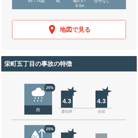
65～74歳
晴
幅5.5～
信号なし
9.0m
地図で見る
栄町五丁目の事故の特徴
25%
4.3
4.3
雨
愛知県
全国
25%