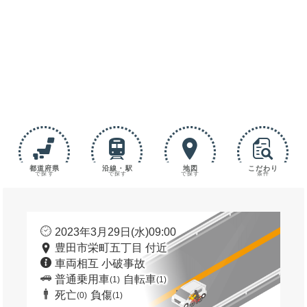
都道府県
沿線・駅
地図
こだわり
で探す
で探す
で探す
条件
2023年3月29日(水)09:00
豊田市栄町五丁目 付近
車両相互 小破事故
普通乗用車
自転車
(1)
(1)
死亡
負傷
(0)
(1)