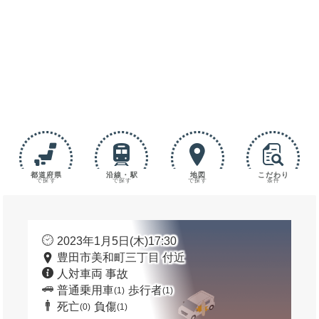
都道府県
沿線・駅
地図
こだわり
で探す
で探す
で探す
条件
2023年1月5日(木)17:30
豊田市美和町三丁目 付近
人対車両 事故
普通乗用車
歩行者
(1)
(1)
死亡
負傷
(0)
(1)