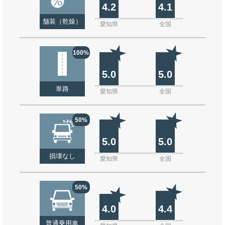
4.2
4.1
舗装（乾燥）
愛知県
全国
100%
5.0
5.0
単路
愛知県
全国
50%
5.0
5.0
損壊なし
愛知県
全国
50%
4.0
4.4
普通乗用車