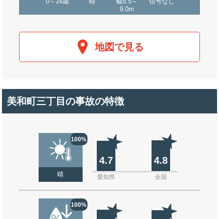
0～24歳
晴
幅5.5～
信号なし
9.0m
地図で見る
美和町三丁目の事故の特徴
100%
4.7
4.8
晴
愛知県
全国
100%