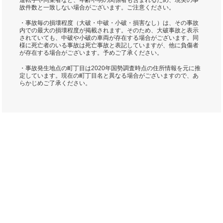
運転手や同乗者など、年齢不明の関係者も含まれるため、現実の事
故件数と一致しない場合がございます。ご注意ください。
・事故毎の損壊程度（大破・中破・小破・損害なし）は、その事故
内での最大の損壊程度が掲載されます。そのため、大破事故と表示
されていても、中破や小破の車両が存在する場合がございます。同
様に死亡者のいる事故は死亡事故と表記していますが、他に負傷者
が存在する場合がございます。予めご了承ください。
・事故発生地点の町丁目は2020年国勢調査時点の住所情報を元に推
定しています。現在の町丁目名と異なる場合がございますので、あ
らかじめご了承ください。