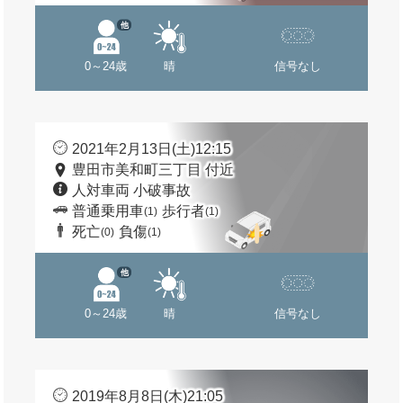
他
0～24歳
晴
信号なし
2021年2月13日(土)12:15
豊田市美和町三丁目 付近
人対車両 小破事故
普通乗用車
歩行者
(1)
(1)
死亡
負傷
(0)
(1)
他
0～24歳
晴
信号なし
2019年8月8日(木)21:05