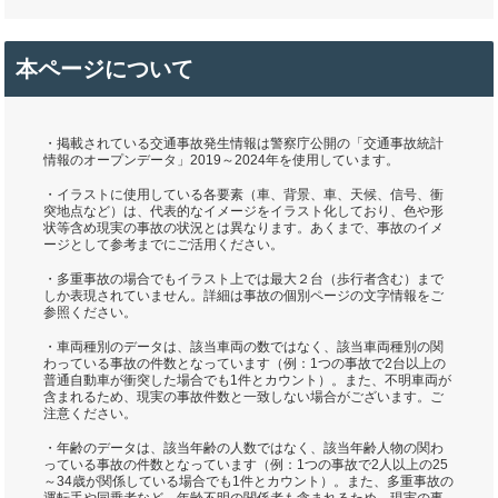
本ページについて
・掲載されている交通事故発生情報は警察庁公開の「交通事故統計
情報のオープンデータ」2019～2024年を使用しています。
・イラストに使用している各要素（車、背景、車、天候、信号、衝
突地点など）は、代表的なイメージをイラスト化しており、色や形
状等含め現実の事故の状況とは異なります。あくまで、事故のイメ
ージとして参考までにご活用ください。
・多重事故の場合でもイラスト上では最大２台（歩行者含む）まで
しか表現されていません。詳細は事故の個別ページの文字情報をご
参照ください。
・車両種別のデータは、該当車両の数ではなく、該当車両種別の関
わっている事故の件数となっています（例：1つの事故で2台以上の
普通自動車が衝突した場合でも1件とカウント）。また、不明車両が
含まれるため、現実の事故件数と一致しない場合がございます。ご
注意ください。
・年齢のデータは、該当年齢の人数ではなく、該当年齢人物の関わ
っている事故の件数となっています（例：1つの事故で2人以上の25
～34歳が関係している場合でも1件とカウント）。また、多重事故の