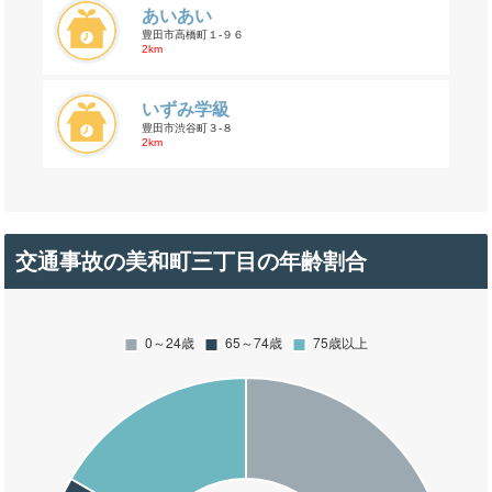
あいあい
豊田市高橋町１-９６
2km
いずみ学級
豊田市渋谷町３-８
2km
交通事故の美和町三丁目の年齢割合