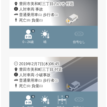
豊田市美和町三丁目ののそ 付近
人対車両 事故
普通乗用車
歩行者
(1)
(1)
死亡
負傷
(0)
(1)
他
0～24歳
晴
信号なし
2019年2月7日(木)06:45
豊田市美和町三丁目 付近
人対車両 小破事故
普通乗用車
歩行者
(1)
(1)
死亡
負傷
(0)
(1)
他
他