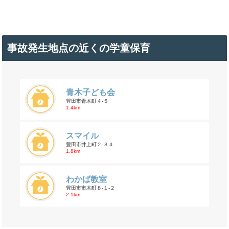
事故発生地点の近くの学童保育
青木子ども会
豊田市青木町４-５
1.4km
スマイル
豊田市井上町２-３４
1.8km
わかば教室
豊田市市木町８-１-２
2.1km