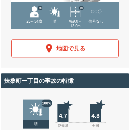
他
他
25～34歳
晴
幅9.0～
信号なし
13.0m
地図で見る
扶桑町一丁目の事故の特徴
100%
4.7
4.8
晴
愛知県
全国