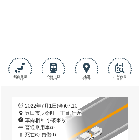
都道府県
沿線・駅
地図
こだわり
で探す
で探す
で探す
条件
2022年7月1日(金)07:10
豊田市扶桑町一丁目 付近
車両相互 小破事故
普通乗用車
(2)
死亡
負傷
(0)
(1)