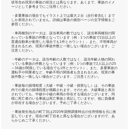
状等含め現実の事故の状況とは異なります。あくまで、事故のイメ
ージとして参考までにご活用ください。
・多重事故の場合でもイラスト上では最大２台（歩行者含む）まで
しか表現されていません。詳細は事故の個別ページの文字情報をご
参照ください。
・車両種別のデータは、該当車両の数ではなく、該当車両種別の関
わっている事故の件数となっています（例：1つの事故で2台以上の
普通自動車が衝突した場合でも1件とカウント）。また、不明車両が
含まれるため、現実の事故件数と一致しない場合がございます。ご
注意ください。
・年齢のデータは、該当年齢の人数ではなく、該当年齢人物の関わ
っている事故の件数となっています（例：1つの事故で2人以上の25
～34歳が関係している場合でも1件とカウント）。また、多重事故の
運転手や同乗者など、年齢不明の関係者も含まれるため、現実の事
故件数と一致しない場合がございます。ご注意ください。
・事故毎の損壊程度（大破・中破・小破・損害なし）は、その事故
内での最大の損壊程度が掲載されます。そのため、大破事故と表示
されていても、中破や小破の車両が存在する場合がございます。同
様に死亡者のいる事故は死亡事故と表記していますが、他に負傷者
が存在する場合がございます。予めご了承ください。
・事故発生地点の町丁目は2020年国勢調査時点の住所情報を元に推
定しています。現在の町丁目名と異なる場合がございますので、あ
らかじめご了承ください。