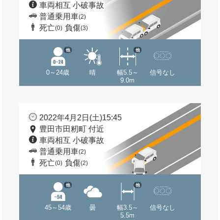
車両相互 小破事故
普通乗用車
(2)
死亡
負傷
(0)
(3)
他
他
0～24歳
晴
幅5.5～
信号なし
9.0m
2022年4月2日(土)15:45
豊田市田籾町 付近
車両相互 小破事故
普通乗用車
(2)
死亡
負傷
(0)
(2)
他
他
45～54歳
曇
幅3.5～
信号なし
5.5m