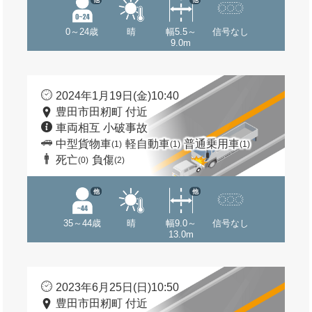
0～24歳
晴
幅5.5～
信号なし
9.0m
2024年1月19日(金)10:40
豊田市田籾町 付近
車両相互 小破事故
中型貨物車
軽自動車
普通乗用車
(1)
(1)
(1)
死亡
負傷
(0)
(2)
他
他
35～44歳
晴
幅9.0～
信号なし
13.0m
2023年6月25日(日)10:50
豊田市田籾町 付近