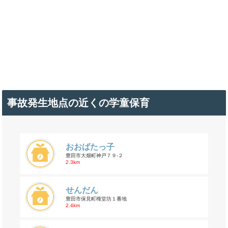
事故発生地点の近くの学童保育
おおばたっ子
豊田市大畑町神戸７９-２
2.3km
せんだん
豊田市保見町権堂坊１番地
2.4km