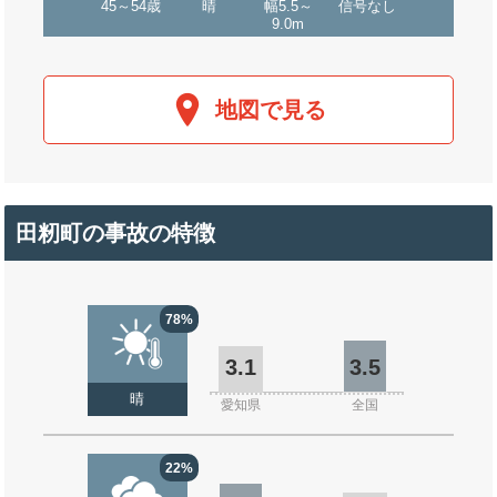
45～54歳
晴
幅5.5～
信号なし
9.0m
地図で見る
田籾町の事故の特徴
78%
3.1
3.5
晴
愛知県
全国
22%