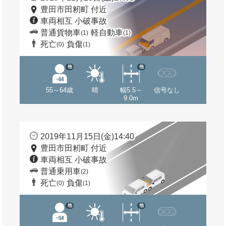
豊田市田籾町 付近
車両相互 小破事故
普通貨物車
軽自動車
(1)
(1)
死亡
負傷
(0)
(1)
他
他
55～64歳
晴
幅5.5～
信号なし
9.0m
2019年11月15日(金)14:40
豊田市田籾町 付近
車両相互 小破事故
普通乗用車
(2)
死亡
負傷
(0)
(1)
他
他