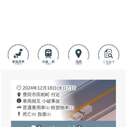
都道府県
沿線・駅
地図
こだわり
で探す
で探す
で探す
条件
2024年12月18日(水)17:10
豊田市田籾町 付近
車両相互 小破事故
普通乗用車
軽貨物車
(1)
(1)
死亡
負傷
(0)
(1)
他
他