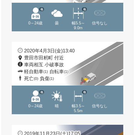
他
他
0～24歳
曇
幅5.5～
信号なし
9.0m
2020年4月3日(金)13:40
豊田市田籾町 付近
車両相互 小破事故
軽自動車
自転車
(1)
(1)
死亡
負傷
(0)
(1)
他
他
0～24歳
晴
幅3.5～
信号なし
5.5m
2019年11月23日(土)17:05