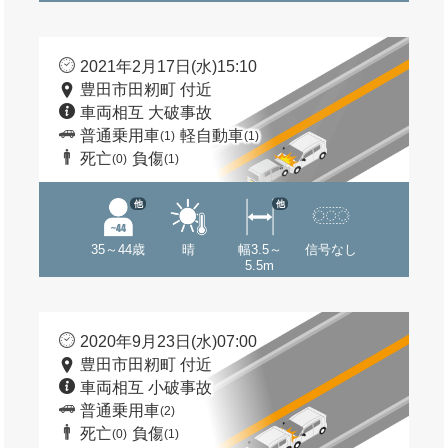
2021年2月17日(水)15:10
豊田市田籾町 付近
車両相互 大破事故
普通乗用車
軽自動車
(1)
(1)
死亡
負傷
(0)
(1)
他
他
35～44歳
晴
幅3.5～
信号なし
5.5m
2020年9月23日(水)07:00
豊田市田籾町 付近
車両相互 小破事故
普通乗用車
(2)
死亡
負傷
(0)
(1)