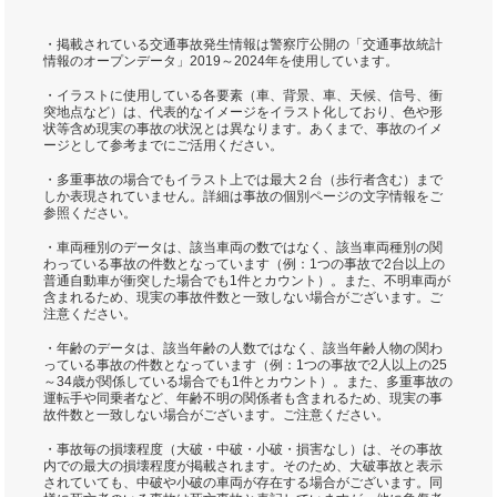
・掲載されている交通事故発生情報は警察庁公開の「交通事故統計
情報のオープンデータ」2019～2024年を使用しています。
・イラストに使用している各要素（車、背景、車、天候、信号、衝
突地点など）は、代表的なイメージをイラスト化しており、色や形
状等含め現実の事故の状況とは異なります。あくまで、事故のイメ
ージとして参考までにご活用ください。
・多重事故の場合でもイラスト上では最大２台（歩行者含む）まで
しか表現されていません。詳細は事故の個別ページの文字情報をご
参照ください。
・車両種別のデータは、該当車両の数ではなく、該当車両種別の関
わっている事故の件数となっています（例：1つの事故で2台以上の
普通自動車が衝突した場合でも1件とカウント）。また、不明車両が
含まれるため、現実の事故件数と一致しない場合がございます。ご
注意ください。
・年齢のデータは、該当年齢の人数ではなく、該当年齢人物の関わ
っている事故の件数となっています（例：1つの事故で2人以上の25
～34歳が関係している場合でも1件とカウント）。また、多重事故の
運転手や同乗者など、年齢不明の関係者も含まれるため、現実の事
故件数と一致しない場合がございます。ご注意ください。
・事故毎の損壊程度（大破・中破・小破・損害なし）は、その事故
内での最大の損壊程度が掲載されます。そのため、大破事故と表示
されていても、中破や小破の車両が存在する場合がございます。同