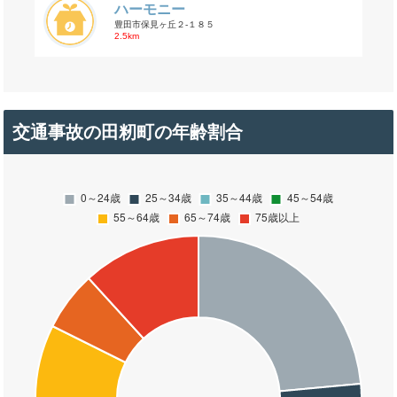
ハーモニー
豊田市保見ヶ丘２-１８５
2.5km
交通事故の田籾町の年齢割合