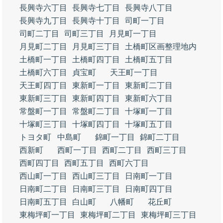
長興寺六丁目
長興寺七丁目
長興寺八丁目
長興寺九丁目
長興寺十丁目
司町一丁目
司町二丁目
司町三丁目
月見町一丁目
月見町二丁目
月見町三丁目
土橋町区画整理地内
土橋町一丁目
土橋町四丁目
土橋町五丁目
土橋町六丁目
貞宝町
天王町一丁目
天王町四丁目
東新町一丁目
東新町二丁目
東新町三丁目
東新町四丁目
東新町六丁目
常盤町一丁目
常盤町二丁目
十塚町一丁目
十塚町三丁目
十塚町四丁目
十塚町五丁目
トヨタ町
中島町
錦町一丁目
錦町二丁目
西新町
西町一丁目
西町二丁目
西町三丁目
西町四丁目
西町五丁目
西町六丁目
西山町一丁目
西山町三丁目
日南町一丁目
日南町二丁目
日南町三丁目
日南町四丁目
日南町五丁目
白山町
八幡町
花丘町
東梅坪町一丁目
東梅坪町二丁目
東梅坪町三丁目