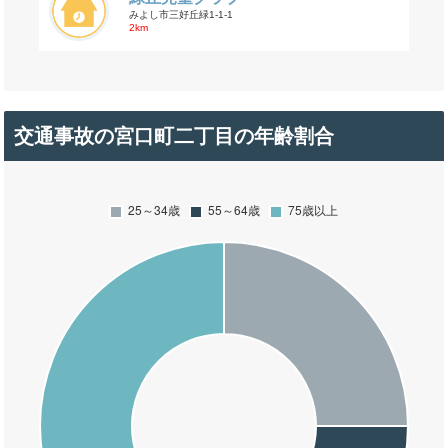
みよし市三好丘緑1-1-1
2km
交通事故の宮口町二丁目の年齢割合