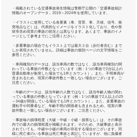
・掲載されている交通事故発生情報は警察庁公開の「交通事故統計
情報のオープンデータ」2019～2024年を使用しています。
・イラストに使用している各要素（車、背景、車、天候、信号、衝
突地点など）は、代表的なイメージをイラスト化しており、色や形
状等含め現実の事故の状況とは異なります。あくまで、事故のイメ
ージとして参考までにご活用ください。
・多重事故の場合でもイラスト上では最大２台（歩行者含む）まで
しか表現されていません。詳細は事故の個別ページの文字情報をご
参照ください。
・車両種別のデータは、該当車両の数ではなく、該当車両種別の関
わっている事故の件数となっています（例：1つの事故で2台以上の
普通自動車が衝突した場合でも1件とカウント）。また、不明車両が
含まれるため、現実の事故件数と一致しない場合がございます。ご
注意ください。
・年齢のデータは、該当年齢の人数ではなく、該当年齢人物の関わ
っている事故の件数となっています（例：1つの事故で2人以上の25
～34歳が関係している場合でも1件とカウント）。また、多重事故の
運転手や同乗者など、年齢不明の関係者も含まれるため、現実の事
故件数と一致しない場合がございます。ご注意ください。
・事故毎の損壊程度（大破・中破・小破・損害なし）は、その事故
内での最大の損壊程度が掲載されます。そのため、大破事故と表示
されていても、中破や小破の車両が存在する場合がございます。同
様に死亡者のいる事故は死亡事故と表記していますが、他に負傷者