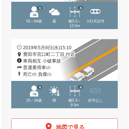
他
他
55～64歳
曇
幅5.5～
３灯式信号
13.0m
2019年5月8日(水)15:10
豊田市宮口町二丁目 付近
車両相互 小破事故
普通乗用車
(2)
死亡
負傷
(0)
(1)
他
他
25～34歳
晴
幅5.5～
信号なし
9.0m
地図で見る