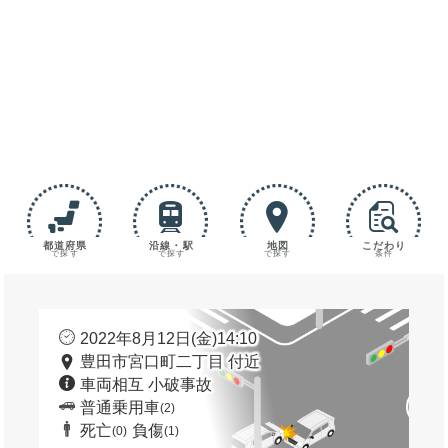
都道府県
沿線・駅
地図
こだわり
で探す
で探す
で探す
条件
2022年8月12日(金)14:10
豊田市宮口町二丁目 付近
車両相互 小破事故
普通乗用車
(2)
死亡
負傷
(0)
(1)