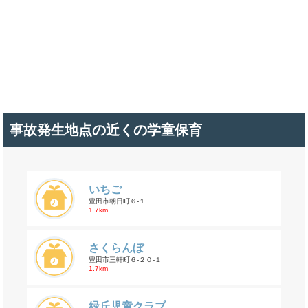
事故発生地点の近くの学童保育
いちご
豊田市朝日町６-１
1.7km
さくらんぼ
豊田市三軒町６-２０-１
1.7km
緑丘児童クラブ