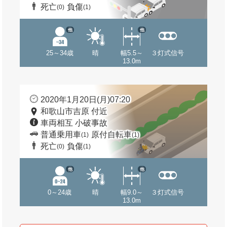
死亡
負傷
(0)
(1)
他
他
25～34歳
晴
幅5.5～
３灯式信号
13.0m
2020年1月20日(月)07:20
和歌山市吉原 付近
車両相互 小破事故
普通乗用車
原付自転車
(1)
(1)
死亡
負傷
(0)
(1)
他
他
0～24歳
晴
幅9.0～
３灯式信号
13.0m