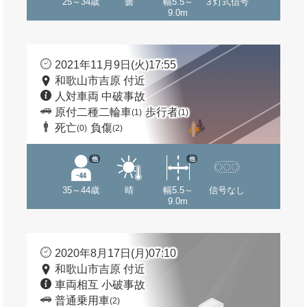
25～34歳
曇
幅5.5～
３灯式信号
9.0m
2021年11月9日(火)17:55
和歌山市吉原 付近
人対車両 中破事故
原付二種二輪車
歩行者
(1)
(1)
死亡
負傷
(0)
(2)
他
他
35～44歳
晴
幅5.5～
信号なし
9.0m
2020年8月17日(月)07:10
和歌山市吉原 付近
車両相互 小破事故
普通乗用車
(2)