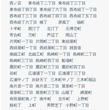
西ノ店
東布経丁二丁目
東布経丁三丁目
東布経丁四丁目
東布経丁六丁目
西布経丁一丁目
西布経丁三丁目
西布経丁四丁目
西布経丁五丁目
西布経丁六丁目
橋丁
屏風丁
福町
卜半町
西汀丁
北汀丁
元博労町
寄合町
万町
芦辺丁
岡山丁
片岡町一丁目
片岡町二丁目
東紺屋町
西紺屋町一丁目
西紺屋町二丁目
雑賀道
南細工町
北細工町
島崎町一丁目
島崎町二丁目
島崎町三丁目
島崎町四丁目
船場町
鷹匠町一丁目
鷹匠町三丁目
鷹匠町四丁目
谷町
広瀬通丁一丁目
広瀬通丁三丁目
広瀬中ノ丁
弁財天丁
三木町中ノ丁
三木町堀詰
南片原一丁目
南片原二丁目
屋形町一丁目
屋形町二丁目
屋形町三丁目
山蔭丁
網屋町
有田屋町南ノ丁
南牛町
北牛町
上野町
植松丁
上町
男野芝丁
小野町一丁目