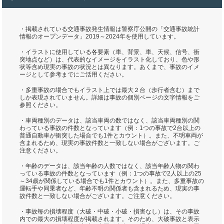
・掲載されている交通事故発生情報は警察庁公開の「交通事故統計
情報のオープンデータ」2019～2024年を使用しています。
・イラストに使用している各要素（車、背景、車、天候、信号、衝
突地点など）は、代表的なイメージをイラスト化しており、色や形
状等含め現実の事故の状況とは異なります。あくまで、事故のイメ
ージとして参考までにご活用ください。
・多重事故の場合でもイラスト上では最大２台（歩行者含む）まで
しか表現されていません。詳細は事故の個別ページの文字情報をご
参照ください。
・車両種別のデータは、該当車両の数ではなく、該当車両種別の関
わっている事故の件数となっています（例：1つの事故で2台以上の
普通自動車が衝突した場合でも1件とカウント）。また、不明車両が
含まれるため、現実の事故件数と一致しない場合がございます。ご
注意ください。
・年齢のデータは、該当年齢の人数ではなく、該当年齢人物の関わ
っている事故の件数となっています（例：1つの事故で2人以上の25
～34歳が関係している場合でも1件とカウント）。また、多重事故の
運転手や同乗者など、年齢不明の関係者も含まれるため、現実の事
故件数と一致しない場合がございます。ご注意ください。
・事故毎の損壊程度（大破・中破・小破・損害なし）は、その事故
内での最大の損壊程度が掲載されます。そのため、大破事故と表示