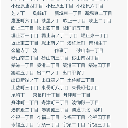
小松原通四丁目
小松原五丁目
小松原六丁目
芝ノ丁
島崎町
新堀東一丁目
新堀東二丁目
鷹匠町六丁目
茶屋ノ丁
吹上一丁目
吹上二丁目
吹上三丁目
吹上四丁目
鷹匠町五丁目
堀止西一丁目
堀止南ノ丁二丁目
堀止東一丁目
堀止東二丁目
堀止南ノ丁
湊桶屋町
南相生丁
金龍寺丁
湊
作事丁
砂山南一丁目
砂山南二丁目
砂山南三丁目
砂山南四丁目
築港一丁目
築港二丁目
築港三丁目
築港四丁目
築港五丁目
出口中ノ丁
出口甲賀丁
出口新端ノ丁
出口端ノ丁
土佐町二丁目
土佐町三丁目
東長町八丁目
東長町七丁目
尾崎丁
東長町十丁目
舟津町一丁目
舟津町二丁目
舟津町三丁目
湊御殿一丁目
湊御殿二丁目
湊御殿三丁目
湊通丁北
葵町
今福一丁目
今福二丁目
今福三丁目
今福四丁目
今福五丁目
宇須一丁目
宇須二丁目
宇須三丁目