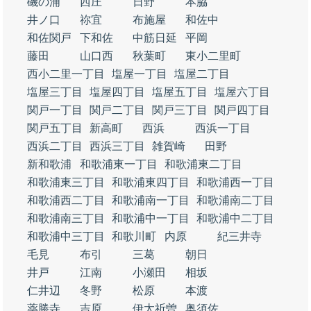
磯の浦
西庄
日野
本脇
井ノ口
祢宜
布施屋
和佐中
和佐関戸
下和佐
中筋日延
平岡
藤田
山口西
秋葉町
東小二里町
西小二里一丁目
塩屋一丁目
塩屋二丁目
塩屋三丁目
塩屋四丁目
塩屋五丁目
塩屋六丁目
関戸一丁目
関戸二丁目
関戸三丁目
関戸四丁目
関戸五丁目
新高町
西浜
西浜一丁目
西浜二丁目
西浜三丁目
雑賀崎
田野
新和歌浦
和歌浦東一丁目
和歌浦東二丁目
和歌浦東三丁目
和歌浦東四丁目
和歌浦西一丁目
和歌浦西二丁目
和歌浦南一丁目
和歌浦南二丁目
和歌浦南三丁目
和歌浦中一丁目
和歌浦中二丁目
和歌浦中三丁目
和歌川町
内原
紀三井寺
毛見
布引
三葛
朝日
井戸
江南
小瀬田
相坂
仁井辺
冬野
松原
本渡
薬勝寺
吉原
伊太祈曽
奥須佐