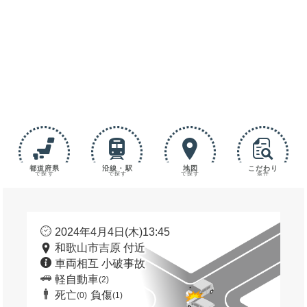
都道府県
沿線・駅
地図
こだわり
で探す
で探す
で探す
条件
2024年4月4日(木)13:45
和歌山市吉原 付近
車両相互 小破事故
軽自動車
(2)
死亡
負傷
(0)
(1)