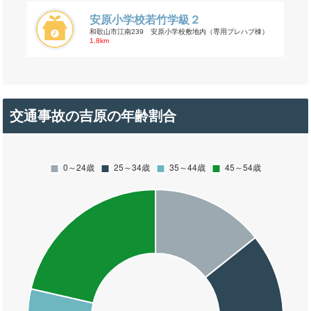
安原小学校若竹学級２
和歌山市江南239 安原小学校敷地内（専用プレハブ棟）
1.8km
交通事故の吉原の年齢割合