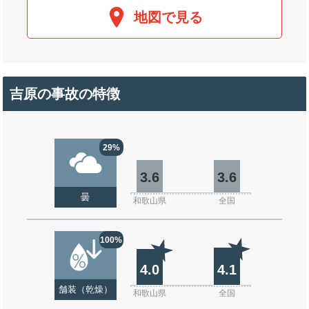
地図で見る
吉原の事故の特徴
29%
3.6
3.6
曇
和歌山県
全国
100%
4.0
4.1
舗装（乾燥）
和歌山県
全国