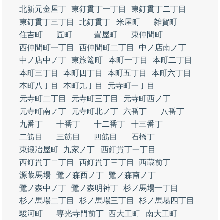
北新元金屋丁
東釘貫丁一丁目
東釘貫丁二丁目
東釘貫丁三丁目
北釘貫丁
米屋町
雑賀町
住吉町
匠町
畳屋町
東仲間町
西仲間町一丁目
西仲間町二丁目
中ノ店南ノ丁
中ノ店中ノ丁
東旅篭町
本町一丁目
本町二丁目
本町三丁目
本町四丁目
本町五丁目
本町六丁目
本町八丁目
本町九丁目
元寺町一丁目
元寺町二丁目
元寺町三丁目
元寺町西ノ丁
元寺町南ノ丁
元寺町北ノ丁
六番丁
八番丁
九番丁
十番丁
十二番丁
十三番丁
二筋目
三筋目
四筋目
石橋丁
東鍛冶屋町
九家ノ丁
西釘貫丁一丁目
西釘貫丁二丁目
西釘貫丁三丁目
西蔵前丁
源蔵馬場
鷺ノ森西ノ丁
鷺ノ森南ノ丁
鷺ノ森中ノ丁
鷺ノ森明神丁
杉ノ馬場一丁目
杉ノ馬場二丁目
杉ノ馬場三丁目
杉ノ馬場四丁目
駿河町
専光寺門前丁
西大工町
南大工町