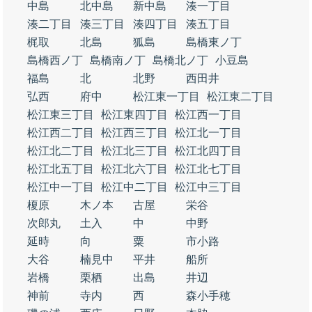
中島
北中島
新中島
湊一丁目
湊二丁目
湊三丁目
湊四丁目
湊五丁目
梶取
北島
狐島
島橋東ノ丁
島橋西ノ丁
島橋南ノ丁
島橋北ノ丁
小豆島
福島
北
北野
西田井
弘西
府中
松江東一丁目
松江東二丁目
松江東三丁目
松江東四丁目
松江西一丁目
松江西二丁目
松江西三丁目
松江北一丁目
松江北二丁目
松江北三丁目
松江北四丁目
松江北五丁目
松江北六丁目
松江北七丁目
松江中一丁目
松江中二丁目
松江中三丁目
榎原
木ノ本
古屋
栄谷
次郎丸
土入
中
中野
延時
向
粟
市小路
大谷
楠見中
平井
船所
岩橋
栗栖
出島
井辺
神前
寺内
西
森小手穂