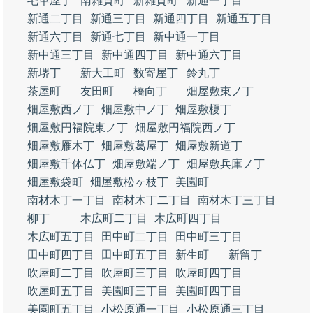
毛革屋丁
南雑賀町
新雑賀町
新通一丁目
新通二丁目
新通三丁目
新通四丁目
新通五丁目
新通六丁目
新通七丁目
新中通一丁目
新中通三丁目
新中通四丁目
新中通六丁目
新堺丁
新大工町
数寄屋丁
鈴丸丁
茶屋町
友田町
橋向丁
畑屋敷東ノ丁
畑屋敷西ノ丁
畑屋敷中ノ丁
畑屋敷榎丁
畑屋敷円福院東ノ丁
畑屋敷円福院西ノ丁
畑屋敷雁木丁
畑屋敷葛屋丁
畑屋敷新道丁
畑屋敷千体仏丁
畑屋敷端ノ丁
畑屋敷兵庫ノ丁
畑屋敷袋町
畑屋敷松ヶ枝丁
美園町
南材木丁一丁目
南材木丁二丁目
南材木丁三丁目
柳丁
木広町二丁目
木広町四丁目
木広町五丁目
田中町二丁目
田中町三丁目
田中町四丁目
田中町五丁目
新生町
新留丁
吹屋町二丁目
吹屋町三丁目
吹屋町四丁目
吹屋町五丁目
美園町三丁目
美園町四丁目
美園町五丁目
小松原通一丁目
小松原通三丁目