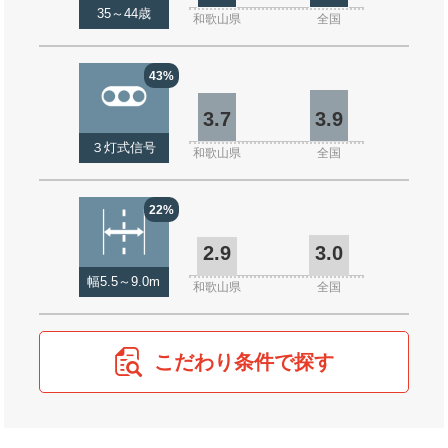
35～44歳
和歌山県
全国
43%
3.7
3.9
３灯式信号
和歌山県
全国
22%
2.9
3.0
幅5.5～9.0m
和歌山県
全国
こだわり条件で探す