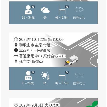
他
他
25～34歳
曇
幅～5.5m
信号なし
2023年10月22日(日)10:00
和歌山市吉原 付近
車両相互 小破事故
普通乗用車
原付自転車
(1)
(1)
死亡
負傷
(0)
(1)
他
他
0～24歳
晴
幅～5.5m
信号なし
2023年9月5日(火)07:30