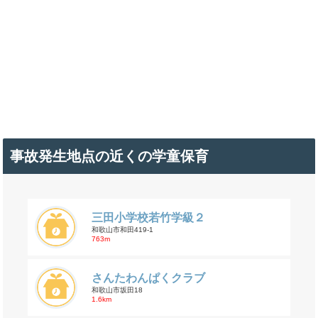
事故発生地点の近くの学童保育
三田小学校若竹学級２
和歌山市和田419-1
763m
さんたわんぱくクラブ
和歌山市坂田18
1.6km