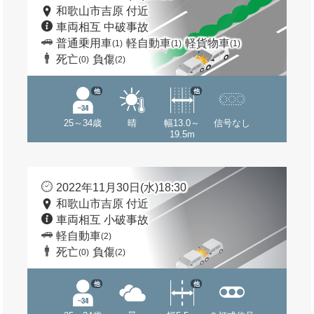
和歌山市吉原 付近
車両相互 中破事故
普通乗用車
軽自動車
軽貨物車
(1)
(1)
(1)
死亡
負傷
(0)
(2)
他
他
25～34歳
晴
幅13.0～
信号なし
19.5m
2022年11月30日(水)18:30
和歌山市吉原 付近
車両相互 小破事故
軽自動車
(2)
死亡
負傷
(0)
(2)
他
他