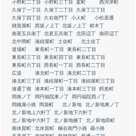
小野町二丁目
小野町三丁目
駕町
西河岸町
久保丁一丁目
久保丁二丁目
久保丁三丁目
久保丁四丁目
久右衛門丁
小人町
小松原通
雑賀屋町
西坂ノ上丁
北坂ノ上丁
材木丁
南甚五兵衛丁
北甚五兵衛丁
北田辺丁
南田辺丁
北中間町
湊紺屋町
土佐町
北土佐丁
道場町
東長町一丁目
東長町二丁目
東長町三丁目
東長町四丁目
東長町五丁目
東長町六丁目
西長町一丁目
西長町二丁目
広道
湊北町一丁目
湊北町二丁目
湊北町三丁目
湊紺屋町一丁目
湊紺屋町三丁目
湊通丁南
湊本町一丁目
湊本町三丁目
餌差町
岡南ノ丁
岡円福院東ノ丁
岡円福院西ノ丁
岡織屋小路
岡袋町
北ノ新地
北ノ新地東ノ丁
北ノ新地上六軒丁
北ノ新地下六軒丁
北ノ新地中六軒丁
北ノ新地榎丁
北ノ新地田町
南休賀町
北休賀町
楠右衛門小路
蔵小路