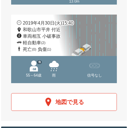
13.0m
2019年4月30日(火)15:40
和歌山市平井 付近
車両相互 小破事故
軽自動車
(2)
死亡
負傷
(0)
(1)
他
55～64歳
雨
信号なし
地図で見る