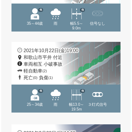
他
他
35～44歳
雨
幅5.5～
信号なし
9.0m
2021年10月22日(金)19:00
和歌山市平井 付近
車両相互 小破事故
軽自動車
(2)
死亡
負傷
(0)
(1)
他
他
25～34歳
雨
幅13.0～
３灯式信号
19.5m