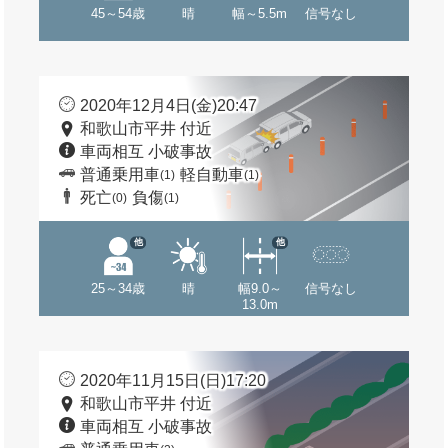
45～54歳
晴
幅～5.5m
信号なし
2020年12月4日(金)20:47
和歌山市平井 付近
車両相互 小破事故
普通乗用車
軽自動車
(1)
(1)
死亡
負傷
(0)
(1)
他
他
25～34歳
晴
幅9.0～
信号なし
13.0m
2020年11月15日(日)17:20
和歌山市平井 付近
車両相互 小破事故