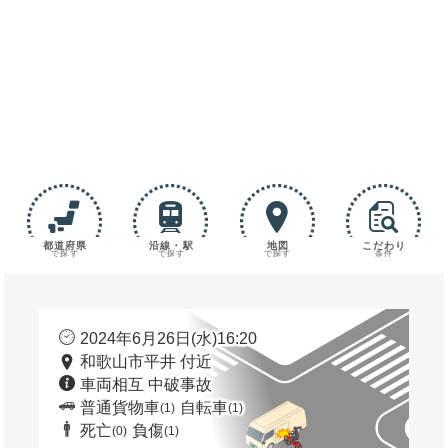
都道府県
沿線・駅
地図
こだわり
で探す
で探す
で探す
条件
2024年6月26日(水)16:20
和歌山市平井 付近
車両相互 中破事故
普通貨物車
自転車
(1)
(1)
死亡
負傷
(0)
(1)