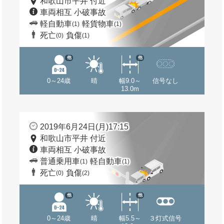
和歌山市平井 付近
車両相互 小破事故
軽自動車
軽貨物車
(1)
(1)
死亡
負傷
(0)
(1)
他
他
0～24歳
晴
幅9.0～
信号なし
13.0m
2019年6月24日(月)17:15
和歌山市平井 付近
車両相互 小破事故
普通乗用車
軽自動車
(1)
(1)
死亡
負傷
(0)
(2)
他
他
0～24歳
晴
幅5.5～
３灯式信号