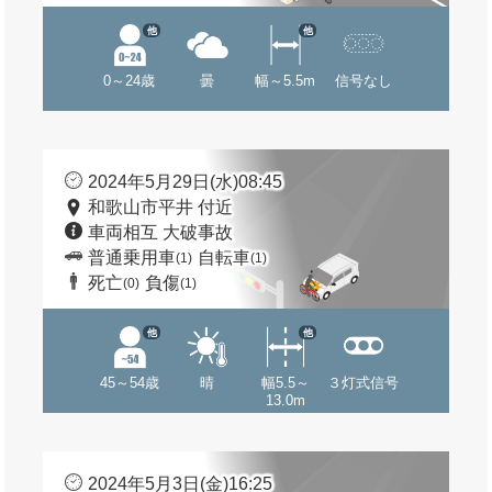
他
他
0～24歳
曇
幅～5.5m
信号なし
2024年5月29日(水)08:45
和歌山市平井 付近
車両相互 大破事故
普通乗用車
自転車
(1)
(1)
死亡
負傷
(0)
(1)
他
他
45～54歳
晴
幅5.5～
３灯式信号
13.0m
2024年5月3日(金)16:25