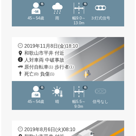
他
他
45～54歳
雨
幅9.0～
３灯式信号
13.0m
2019年11月8日(金)18:10
和歌山市平井 付近
人対車両 中破事故
原付自転車
歩行者
(1)
(1)
死亡
負傷
(0)
(1)
他
他
45～54歳
晴
幅5.5～
信号なし
9.0m
2019年8月6日(火)08:10