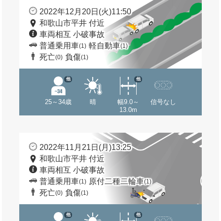
2022年12月20日(火)11:50
和歌山市平井 付近
車両相互 小破事故
普通乗用車
軽自動車
(1)
(1)
死亡
負傷
(0)
(1)
他
他
25～34歳
晴
幅9.0～
信号なし
13.0m
2022年11月21日(月)13:25
和歌山市平井 付近
車両相互 小破事故
普通乗用車
原付二種二輪車
(1)
(1)
死亡
負傷
(0)
(1)
他
他