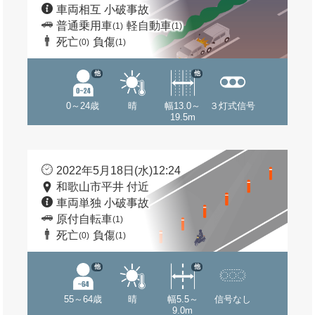
車両相互 小破事故
普通乗用車
軽自動車
(1)
(1)
死亡
負傷
(0)
(1)
他
他
0～24歳
晴
幅13.0～
３灯式信号
19.5m
2022年5月18日(水)12:24
和歌山市平井 付近
車両単独 小破事故
原付自転車
(1)
死亡
負傷
(0)
(1)
他
他
55～64歳
晴
幅5.5～
信号なし
9.0m