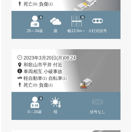
死亡
負傷
(0)
(1)
他
他
25～34歳
曇
幅13.0m～
３灯式信号
2023年3月20日(月)08:24
和歌山市平井 付近
車両相互 小破事故
軽自動車
自転車
(1)
(1)
死亡
負傷
(0)
(1)
他
0～24歳
晴
信号なし