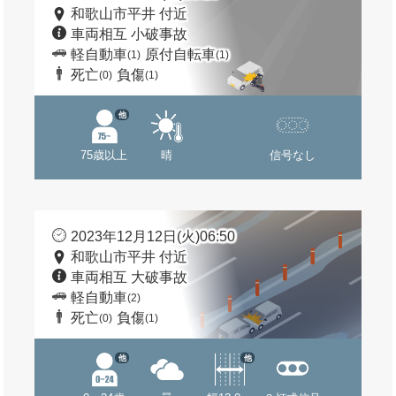
和歌山市平井 付近
車両相互 小破事故
軽自動車
原付自転車
(1)
(1)
死亡
負傷
(0)
(1)
他
75歳以上
晴
信号なし
2023年12月12日(火)06:50
和歌山市平井 付近
車両相互 大破事故
軽自動車
(2)
死亡
負傷
(0)
(1)
他
他