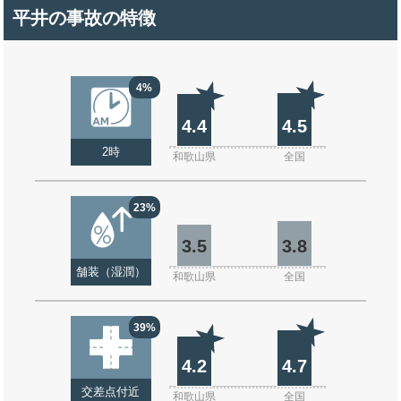
平井の事故の特徴
4%
4.4
4.5
2時
和歌山県
全国
23%
3.5
3.8
舗装（湿潤）
和歌山県
全国
39%
4.2
4.7
交差点付近
和歌山県
全国