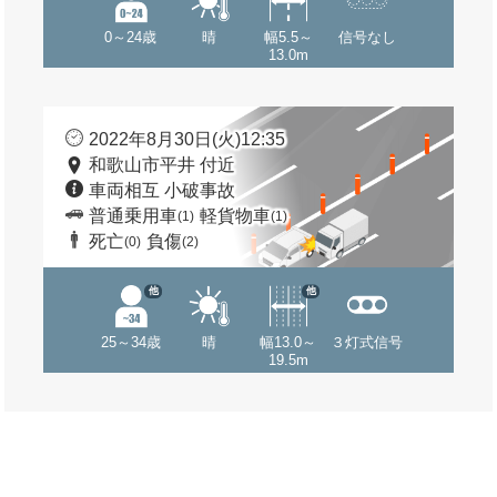
0～24歳
晴
幅5.5～
信号なし
13.0m
2022年8月30日(火)12:35
和歌山市平井 付近
車両相互 小破事故
普通乗用車
軽貨物車
(1)
(1)
死亡
負傷
(0)
(2)
他
他
25～34歳
晴
幅13.0～
３灯式信号
19.5m