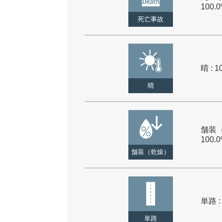
100.
死亡事故
晴 : 1
晴
舗装（
100.
舗装（乾燥）
単路 :
単路