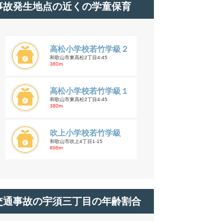
事故発生地点の近くの学童保育
高松小学校若竹学級２
和歌山市東高松2丁目4-45
380m
高松小学校若竹学級１
和歌山市東高松2丁目4-45
380m
吹上小学校若竹学級
和歌山市吹上4丁目1-15
896m
交通事故の宇須三丁目の年齢割合