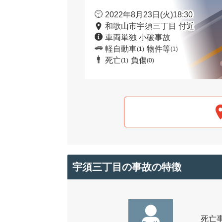
2022年8月23日(火)18:30
和歌山市宇須三丁目 付近
車両単独 小破事故
軽自動車
物件等
(1)
(1)
死亡
負傷
(1)
(0)
宇須三丁目の事故の特徴
死亡事