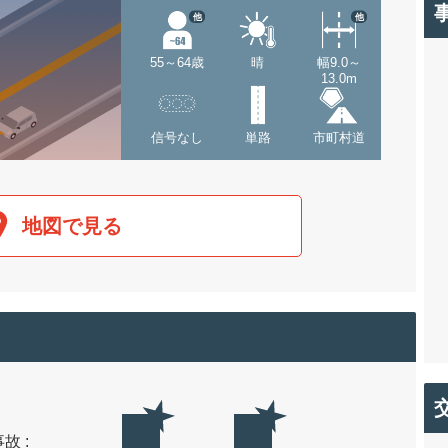
他
他
55～64歳
晴
幅9.0～
13.0m
信号なし
単路
市町村道
地図で見る
故 :