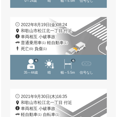
0～24歳
晴
幅～5.5m
信号なし
2022年8月19日(金)08:24
和歌山市松江北一丁目 付近
車両相互 小破事故
普通乗用車
軽自動車
(1)
(1)
死亡
負傷
(0)
(1)
他
他
35～44歳
晴
幅～5.5m
信号なし
2021年9月30日(木)16:35
和歌山市松江北一丁目 付近
車両相互 小破事故
軽自動車
自転車
(1)
(1)