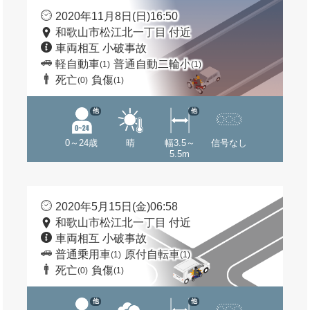
2020年11月8日(日)16:50
和歌山市松江北一丁目 付近
車両相互 小破事故
軽自動車
普通自動二輪小
(1)
(1)
死亡
負傷
(0)
(1)
他
他
0～24歳
晴
幅3.5～
信号なし
5.5m
2020年5月15日(金)06:58
和歌山市松江北一丁目 付近
車両相互 小破事故
普通乗用車
原付自転車
(1)
(1)
死亡
負傷
(0)
(1)
他
他