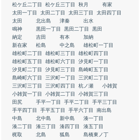
松ケ丘二丁目
松ケ丘三丁目
秋月
有家
太田一丁目
太田二丁目
太田三丁目
太田四丁目
太田
北出島
津秦
出水
鳴神
黒田一丁目
黒田二丁目
黒田
納定
吉田
有本
加納
新在家
松島
中之島
雄松町一丁目
雄松町二丁目
雄松町三丁目
雄松町四丁目
雄松町五丁目
雄松町六丁目
汐見町一丁目
汐見町二丁目
汐見町三丁目
島崎町五丁目
島崎町六丁目
三沢町一丁目
三沢町二丁目
三沢町三丁目
三沢町四丁目
杭ノ瀬
小雑賀
小雑賀一丁目
小雑賀二丁目
小雑賀三丁目
田尻
手平一丁目
手平二丁目
手平三丁目
手平四丁目
手平五丁目
手平六丁目
南出島
中島
北中島
新中島
湊一丁目
湊二丁目
湊三丁目
湊四丁目
湊五丁目
梶取
北島
狐島
島橋東ノ丁