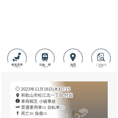
都道府県
沿線・駅
地図
こだわり
で探す
で探す
で探す
条件
2023年11月16日(木)07:15
和歌山市松江北一丁目 付近
車両相互 小破事故
普通乗用車
自転車
(1)
(1)
死亡
負傷
(0)
(1)