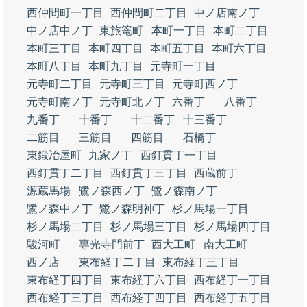
西仲間町一丁目
西仲間町二丁目
中ノ店南ノ丁
中ノ店中ノ丁
東旅篭町
本町一丁目
本町二丁目
本町三丁目
本町四丁目
本町五丁目
本町六丁目
本町八丁目
本町九丁目
元寺町一丁目
元寺町二丁目
元寺町三丁目
元寺町西ノ丁
元寺町南ノ丁
元寺町北ノ丁
六番丁
八番丁
九番丁
十番丁
十二番丁
十三番丁
二筋目
三筋目
四筋目
石橋丁
東鍛冶屋町
九家ノ丁
西釘貫丁一丁目
西釘貫丁二丁目
西釘貫丁三丁目
西蔵前丁
源蔵馬場
鷺ノ森西ノ丁
鷺ノ森南ノ丁
鷺ノ森中ノ丁
鷺ノ森明神丁
杉ノ馬場一丁目
杉ノ馬場二丁目
杉ノ馬場三丁目
杉ノ馬場四丁目
駿河町
専光寺門前丁
西大工町
南大工町
西ノ店
東布経丁二丁目
東布経丁三丁目
東布経丁四丁目
東布経丁六丁目
西布経丁一丁目
西布経丁三丁目
西布経丁四丁目
西布経丁五丁目