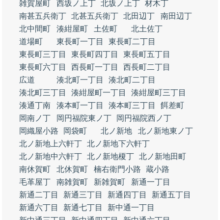
雑賀屋町
西坂ノ上丁
北坂ノ上丁
材木丁
南甚五兵衛丁
北甚五兵衛丁
北田辺丁
南田辺丁
北中間町
湊紺屋町
土佐町
北土佐丁
道場町
東長町一丁目
東長町二丁目
東長町三丁目
東長町四丁目
東長町五丁目
東長町六丁目
西長町一丁目
西長町二丁目
広道
湊北町一丁目
湊北町二丁目
湊北町三丁目
湊紺屋町一丁目
湊紺屋町三丁目
湊通丁南
湊本町一丁目
湊本町三丁目
餌差町
岡南ノ丁
岡円福院東ノ丁
岡円福院西ノ丁
岡織屋小路
岡袋町
北ノ新地
北ノ新地東ノ丁
北ノ新地上六軒丁
北ノ新地下六軒丁
北ノ新地中六軒丁
北ノ新地榎丁
北ノ新地田町
南休賀町
北休賀町
楠右衛門小路
蔵小路
毛革屋丁
南雑賀町
新雑賀町
新通一丁目
新通二丁目
新通三丁目
新通四丁目
新通五丁目
新通六丁目
新通七丁目
新中通一丁目