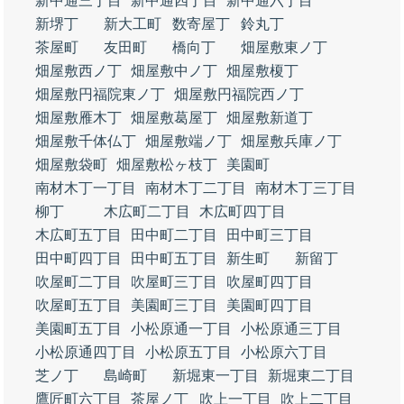
新中通三丁目
新中通四丁目
新中通六丁目
新堺丁
新大工町
数寄屋丁
鈴丸丁
茶屋町
友田町
橋向丁
畑屋敷東ノ丁
畑屋敷西ノ丁
畑屋敷中ノ丁
畑屋敷榎丁
畑屋敷円福院東ノ丁
畑屋敷円福院西ノ丁
畑屋敷雁木丁
畑屋敷葛屋丁
畑屋敷新道丁
畑屋敷千体仏丁
畑屋敷端ノ丁
畑屋敷兵庫ノ丁
畑屋敷袋町
畑屋敷松ヶ枝丁
美園町
南材木丁一丁目
南材木丁二丁目
南材木丁三丁目
柳丁
木広町二丁目
木広町四丁目
木広町五丁目
田中町二丁目
田中町三丁目
田中町四丁目
田中町五丁目
新生町
新留丁
吹屋町二丁目
吹屋町三丁目
吹屋町四丁目
吹屋町五丁目
美園町三丁目
美園町四丁目
美園町五丁目
小松原通一丁目
小松原通三丁目
小松原通四丁目
小松原五丁目
小松原六丁目
芝ノ丁
島崎町
新堀東一丁目
新堀東二丁目
鷹匠町六丁目
茶屋ノ丁
吹上一丁目
吹上二丁目