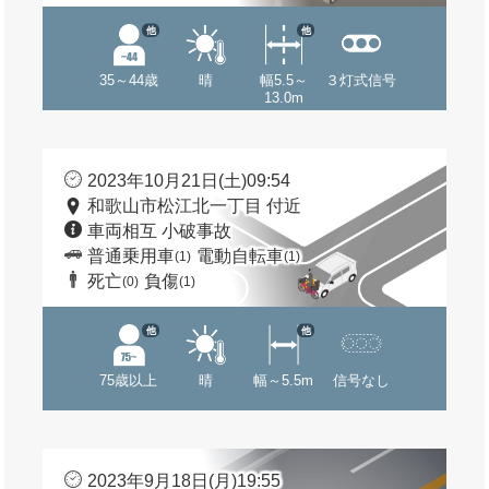
他
他
35～44歳
晴
幅5.5～
３灯式信号
13.0m
2023年10月21日(土)09:54
和歌山市松江北一丁目 付近
車両相互 小破事故
普通乗用車
電動自転車
(1)
(1)
死亡
負傷
(0)
(1)
他
他
75歳以上
晴
幅～5.5m
信号なし
2023年9月18日(月)19:55