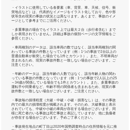
・イラストに使用している各要素（車、背景、車、天候、信号、衝
突地点など）は、代表的なイメージをイラスト化しており、色や形
状等含め現実の事故の状況とは異なります。あくまで、事故のイメ
ージとして参考までにご活用ください。
・多重事故の場合でもイラスト上では最大２台（歩行者含む）まで
しか表現されていません。詳細は事故の個別ページの文字情報をご
参照ください。
・車両種別のデータは、該当車両の数ではなく、該当車両種別の関
わっている事故の件数となっています（例：1つの事故で2台以上の
普通自動車が衝突した場合でも1件とカウント）。また、不明車両が
含まれるため、現実の事故件数と一致しない場合がございます。ご
注意ください。
・年齢のデータは、該当年齢の人数ではなく、該当年齢人物の関わ
っている事故の件数となっています（例：1つの事故で2人以上の25
～34歳が関係している場合でも1件とカウント）。また、多重事故の
運転手や同乗者など、年齢不明の関係者も含まれるため、現実の事
故件数と一致しない場合がございます。ご注意ください。
・事故毎の損壊程度（大破・中破・小破・損害なし）は、その事故
内での最大の損壊程度が掲載されます。そのため、大破事故と表示
されていても、中破や小破の車両が存在する場合がございます。同
様に死亡者のいる事故は死亡事故と表記していますが、他に負傷者
が存在する場合がございます。予めご了承ください。
・事故発生地点の町丁目は2020年国勢調査時点の住所情報を元に推