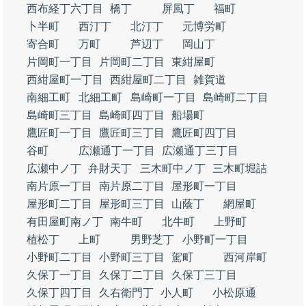
西布経丁六丁目
橋丁
屏風丁
福町
卜半町
西汀丁
北汀丁
元博労町
寄合町
万町
芦辺丁
岡山丁
片岡町一丁目
片岡町二丁目
東紺屋町
西紺屋町一丁目
西紺屋町二丁目
雑賀道
南細工町
北細工町
島崎町一丁目
島崎町二丁目
島崎町三丁目
島崎町四丁目
船場町
鷹匠町一丁目
鷹匠町三丁目
鷹匠町四丁目
谷町
広瀬通丁一丁目
広瀬通丁三丁目
広瀬中ノ丁
弁財天丁
三木町中ノ丁
三木町堀詰
南片原一丁目
南片原二丁目
屋形町一丁目
屋形町二丁目
屋形町三丁目
山蔭丁
網屋町
有田屋町南ノ丁
南牛町
北牛町
上野町
植松丁
上町
男野芝丁
小野町一丁目
小野町二丁目
小野町三丁目
駕町
西河岸町
久保丁一丁目
久保丁二丁目
久保丁三丁目
久保丁四丁目
久右衛門丁
小人町
小松原通