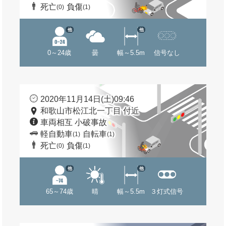
死亡
負傷
(0)
(1)
他
他
0～24歳
曇
幅～5.5m
信号なし
2020年11月14日(土)09:46
和歌山市松江北一丁目 付近
車両相互 小破事故
軽自動車
自転車
(1)
(1)
死亡
負傷
(0)
(1)
他
他
65～74歳
晴
幅～5.5m
３灯式信号