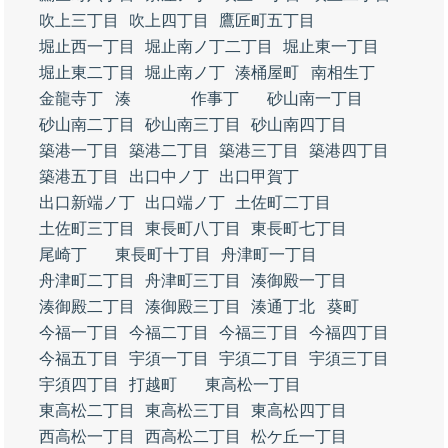
吹上三丁目
吹上四丁目
鷹匠町五丁目
堀止西一丁目
堀止南ノ丁二丁目
堀止東一丁目
堀止東二丁目
堀止南ノ丁
湊桶屋町
南相生丁
金龍寺丁
湊
作事丁
砂山南一丁目
砂山南二丁目
砂山南三丁目
砂山南四丁目
築港一丁目
築港二丁目
築港三丁目
築港四丁目
築港五丁目
出口中ノ丁
出口甲賀丁
出口新端ノ丁
出口端ノ丁
土佐町二丁目
土佐町三丁目
東長町八丁目
東長町七丁目
尾崎丁
東長町十丁目
舟津町一丁目
舟津町二丁目
舟津町三丁目
湊御殿一丁目
湊御殿二丁目
湊御殿三丁目
湊通丁北
葵町
今福一丁目
今福二丁目
今福三丁目
今福四丁目
今福五丁目
宇須一丁目
宇須二丁目
宇須三丁目
宇須四丁目
打越町
東高松一丁目
東高松二丁目
東高松三丁目
東高松四丁目
西高松一丁目
西高松二丁目
松ケ丘一丁目