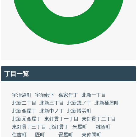
丁目一覧
宇治袋町
宇治藪下
嘉家作丁
北新一丁目
北新二丁目
北新三丁目
北新戎ノ丁
北新桶屋町
北新金屋丁
北新中ノ丁
北新博労町
北新元金屋丁
東釘貫丁一丁目
東釘貫丁二丁目
東釘貫丁三丁目
北釘貫丁
米屋町
雑賀町
住吉町
匠町
畳屋町
東仲間町