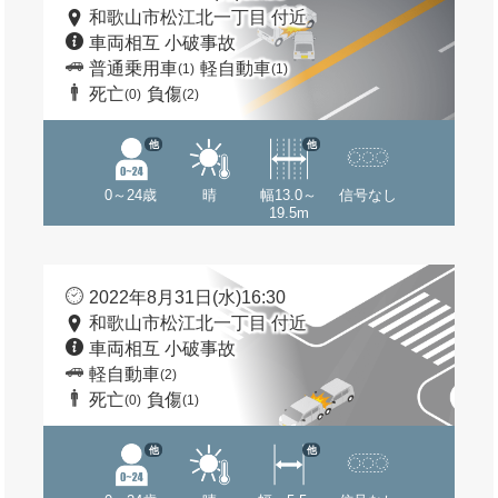
和歌山市松江北一丁目 付近
車両相互 小破事故
普通乗用車
軽自動車
(1)
(1)
死亡
負傷
(0)
(2)
他
他
0～24歳
晴
幅13.0～
信号なし
19.5m
2022年8月31日(水)16:30
和歌山市松江北一丁目 付近
車両相互 小破事故
軽自動車
(2)
死亡
負傷
(0)
(1)
他
他