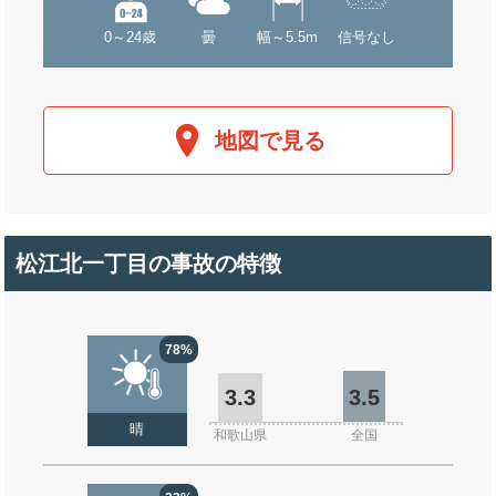
0～24歳
曇
幅～5.5m
信号なし
地図で見る
松江北一丁目の事故の特徴
78%
3.3
3.5
晴
和歌山県
全国