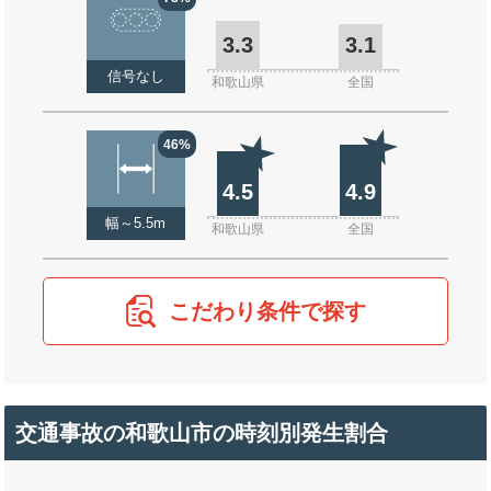
3.3
3.1
信号なし
和歌山県
全国
46%
4.5
4.9
幅～5.5m
和歌山県
全国
こだわり条件で探す
交通事故の和歌山市の時刻別発生割合