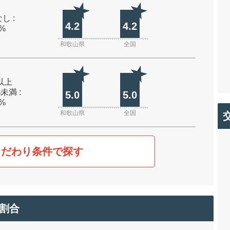
し :
4.2
4.2
0%
和歌山県
全国
m以上
m未満 :
5.0
5.0
0%
和歌山県
全国
こだわり条件で探す
割合