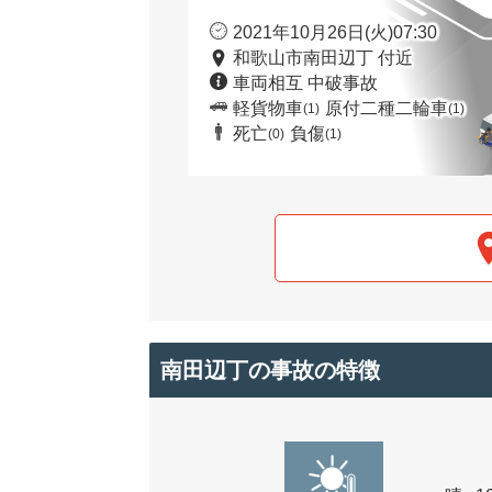
2021年10月26日(火)07:30
和歌山市南田辺丁 付近
車両相互 中破事故
軽貨物車
原付二種二輪車
(1)
(1)
死亡
負傷
(0)
(1)
南田辺丁の事故の特徴