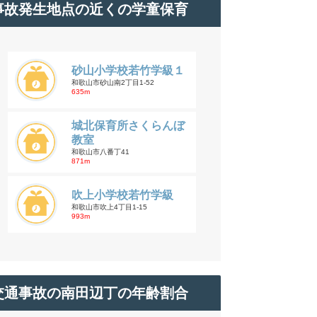
事故発生地点の近くの学童保育
砂山小学校若竹学級１
和歌山市砂山南2丁目1-52
635m
城北保育所さくらんぼ
教室
和歌山市八番丁41
871m
吹上小学校若竹学級
和歌山市吹上4丁目1-15
993m
交通事故の南田辺丁の年齢割合