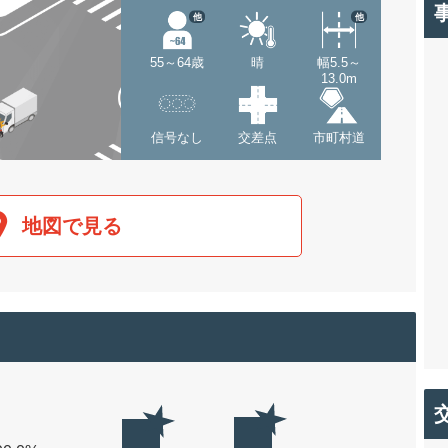
他
他
55～64歳
晴
幅5.5～
13.0m
信号なし
交差点
市町村道
地図で見る