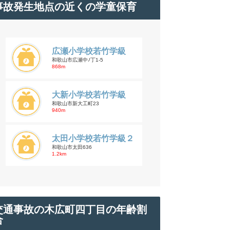
事故発生地点の近くの学童保育
広瀬小学校若竹学級
和歌山市広瀬中ﾉ丁1-5
868m
大新小学校若竹学級
和歌山市新大工町23
940m
太田小学校若竹学級２
和歌山市太田636
1.2km
交通事故の木広町四丁目の年齢割
合