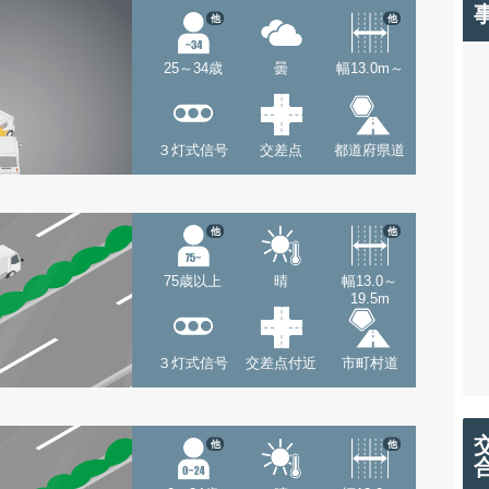
他
他
25～34歳
曇
幅13.0m～
３灯式信号
交差点
都道府県道
他
他
75歳以上
晴
幅13.0～
19.5m
３灯式信号
交差点付近
市町村道
他
他