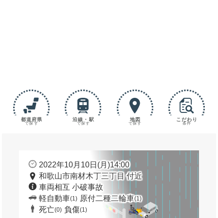
都道府県
沿線・駅
地図
こだわり
で探す
で探す
で探す
条件
2022年10月10日(月)14:00
和歌山市南材木丁三丁目 付近
車両相互 小破事故
軽自動車
原付二種二輪車
(1)
(1)
死亡
負傷
(0)
(1)