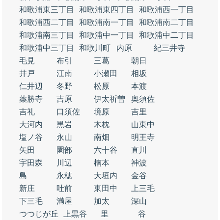
和歌浦東三丁目
和歌浦東四丁目
和歌浦西一丁目
和歌浦西二丁目
和歌浦南一丁目
和歌浦南二丁目
和歌浦南三丁目
和歌浦中一丁目
和歌浦中二丁目
和歌浦中三丁目
和歌川町
内原
紀三井寺
毛見
布引
三葛
朝日
井戸
江南
小瀬田
相坂
仁井辺
冬野
松原
本渡
薬勝寺
吉原
伊太祈曽
奥須佐
吉礼
口須佐
境原
吉里
大河内
黒岩
木枕
山東中
塩ノ谷
永山
南畑
明王寺
矢田
園部
六十谷
直川
宇田森
川辺
楠本
神波
島
永穂
大垣内
金谷
新庄
吐前
東田中
上三毛
下三毛
満屋
加太
深山
つつじが丘
上黒谷
里
谷