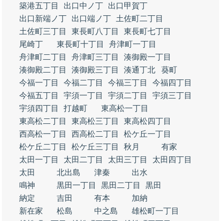
築港五丁目
出口中ノ丁
出口甲賀丁
出口新端ノ丁
出口端ノ丁
土佐町二丁目
土佐町三丁目
東長町八丁目
東長町七丁目
尾崎丁
東長町十丁目
舟津町一丁目
舟津町二丁目
舟津町三丁目
湊御殿一丁目
湊御殿二丁目
湊御殿三丁目
湊通丁北
葵町
今福一丁目
今福二丁目
今福三丁目
今福四丁目
今福五丁目
宇須一丁目
宇須二丁目
宇須三丁目
宇須四丁目
打越町
東高松一丁目
東高松二丁目
東高松三丁目
東高松四丁目
西高松一丁目
西高松二丁目
松ケ丘一丁目
松ケ丘二丁目
松ケ丘三丁目
秋月
有家
太田一丁目
太田二丁目
太田三丁目
太田四丁目
太田
北出島
津秦
出水
鳴神
黒田一丁目
黒田二丁目
黒田
納定
吉田
有本
加納
新在家
松島
中之島
雄松町一丁目