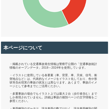
本ページについて
・掲載されている交通事故発生情報は警察庁公開の「交通事故統計
情報のオープンデータ」2019～2024年を使用しています。
・イラストに使用している各要素（車、背景、車、天候、信号、衝
突地点など）は、代表的なイメージをイラスト化しており、色や形
状等含め現実の事故の状況とは異なります。あくまで、事故のイメ
ージとして参考までにご活用ください。
・多重事故の場合でもイラスト上では最大２台（歩行者含む）まで
しか表現されていません。詳細は事故の個別ページの文字情報をご
参照ください。
・車両種別のデータは、該当車両の数ではなく、該当車両種別の関