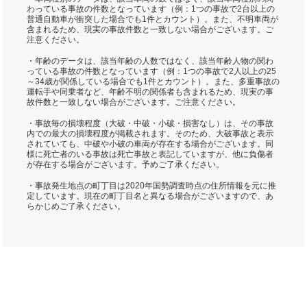
わっている事故の件数となっています（例：1つの事故で2台以上の
普通自動車が衝突した場合でも1件とカウント）。また、不明車両が
含まれるため、現実の事故件数と一致しない場合がございます。ご
注意ください。
・年齢のデータは、該当年齢の人数ではなく、該当年齢人物の関わ
っている事故の件数となっています（例：1つの事故で2人以上の25
～34歳が関係している場合でも1件とカウント）。また、多重事故の
運転手や同乗者など、年齢不明の関係者も含まれるため、現実の事
故件数と一致しない場合がございます。ご注意ください。
・事故毎の損壊程度（大破・中破・小破・損害なし）は、その事故
内での最大の損壊程度が掲載されます。そのため、大破事故と表示
されていても、中破や小破の車両が存在する場合がございます。同
様に死亡者のいる事故は死亡事故と表記していますが、他に負傷者
が存在する場合がございます。予めご了承ください。
・事故発生地点の町丁目は2020年国勢調査時点の住所情報を元に推
定しています。現在の町丁目名と異なる場合がございますので、あ
らかじめご了承ください。