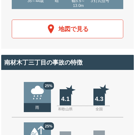
35～44歳
晴
幅5.5～
３灯式信号
13.0m
地図で見る
南材木丁三丁目の事故の特徴
25%
4.1
4.3
雨
和歌山県
全国
25%