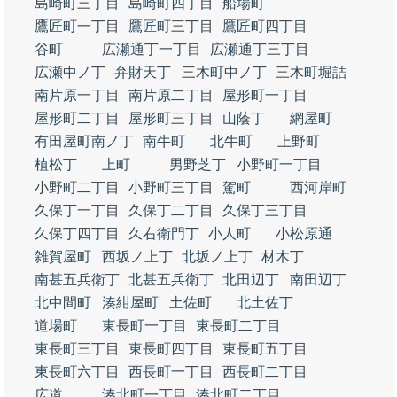
島崎町三丁目
島崎町四丁目
船場町
鷹匠町一丁目
鷹匠町三丁目
鷹匠町四丁目
谷町
広瀬通丁一丁目
広瀬通丁三丁目
広瀬中ノ丁
弁財天丁
三木町中ノ丁
三木町堀詰
南片原一丁目
南片原二丁目
屋形町一丁目
屋形町二丁目
屋形町三丁目
山蔭丁
網屋町
有田屋町南ノ丁
南牛町
北牛町
上野町
植松丁
上町
男野芝丁
小野町一丁目
小野町二丁目
小野町三丁目
駕町
西河岸町
久保丁一丁目
久保丁二丁目
久保丁三丁目
久保丁四丁目
久右衛門丁
小人町
小松原通
雑賀屋町
西坂ノ上丁
北坂ノ上丁
材木丁
南甚五兵衛丁
北甚五兵衛丁
北田辺丁
南田辺丁
北中間町
湊紺屋町
土佐町
北土佐丁
道場町
東長町一丁目
東長町二丁目
東長町三丁目
東長町四丁目
東長町五丁目
東長町六丁目
西長町一丁目
西長町二丁目
広道
湊北町一丁目
湊北町二丁目