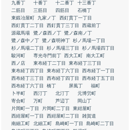
九番丁
十番丁
十二番丁
十三番丁
二筋目
三筋目
四筋目
石橋丁
東鍛冶屋町
九家ノ丁
西釘貫丁一丁目
西釘貫丁二丁目
西釘貫丁三丁目
西蔵前丁
源蔵馬場
鷺ノ森西ノ丁
鷺ノ森南ノ丁
鷺ノ森中ノ丁
鷺ノ森明神丁
杉ノ馬場一丁目
杉ノ馬場二丁目
杉ノ馬場三丁目
杉ノ馬場四丁目
駿河町
専光寺門前丁
西大工町
南大工町
西ノ店
東布経丁二丁目
東布経丁三丁目
東布経丁四丁目
東布経丁六丁目
西布経丁一丁目
西布経丁三丁目
西布経丁四丁目
西布経丁五丁目
西布経丁六丁目
橋丁
屏風丁
福町
卜半町
西汀丁
北汀丁
元博労町
寄合町
万町
芦辺丁
岡山丁
片岡町一丁目
片岡町二丁目
東紺屋町
西紺屋町一丁目
西紺屋町二丁目
雑賀道
南細工町
北細工町
島崎町一丁目
島崎町二丁目