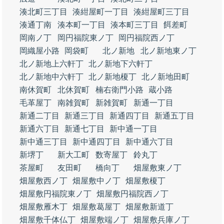
湊北町三丁目
湊紺屋町一丁目
湊紺屋町三丁目
湊通丁南
湊本町一丁目
湊本町三丁目
餌差町
岡南ノ丁
岡円福院東ノ丁
岡円福院西ノ丁
岡織屋小路
岡袋町
北ノ新地
北ノ新地東ノ丁
北ノ新地上六軒丁
北ノ新地下六軒丁
北ノ新地中六軒丁
北ノ新地榎丁
北ノ新地田町
南休賀町
北休賀町
楠右衛門小路
蔵小路
毛革屋丁
南雑賀町
新雑賀町
新通一丁目
新通二丁目
新通三丁目
新通四丁目
新通五丁目
新通六丁目
新通七丁目
新中通一丁目
新中通三丁目
新中通四丁目
新中通六丁目
新堺丁
新大工町
数寄屋丁
鈴丸丁
茶屋町
友田町
橋向丁
畑屋敷東ノ丁
畑屋敷西ノ丁
畑屋敷中ノ丁
畑屋敷榎丁
畑屋敷円福院東ノ丁
畑屋敷円福院西ノ丁
畑屋敷雁木丁
畑屋敷葛屋丁
畑屋敷新道丁
畑屋敷千体仏丁
畑屋敷端ノ丁
畑屋敷兵庫ノ丁