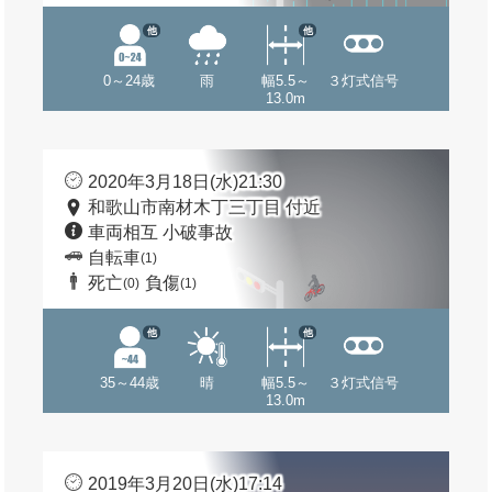
他
他
0～24歳
雨
幅5.5～
３灯式信号
13.0m
2020年3月18日(水)21:30
和歌山市南材木丁三丁目 付近
車両相互 小破事故
自転車
(1)
死亡
負傷
(0)
(1)
他
他
35～44歳
晴
幅5.5～
３灯式信号
13.0m
2019年3月20日(水)17:14