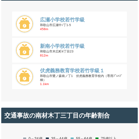
広瀬小学校若竹学級
和歌山市広瀬中ﾉ丁1-5
458m
新南小学校若竹学級
和歌山市木広町4丁目23
812m
伏虎義務教育学校若竹学級１
和歌山市鷺ノ森南ノ丁1 伏虎義務教育学校内（専用ﾌﾟﾚﾊﾌﾞ
棟）
1.1km
交通事故の南材木丁三丁目の年齢割合