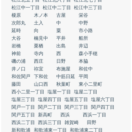
松江中一丁目
松江中二丁目
松江中三丁目
榎原
木ノ本
古屋
栄谷
次郎丸
土入
中
中野
延時
向
粟
市小路
大谷
楠見中
平井
船所
岩橋
栗栖
出島
井辺
神前
寺内
西
森小手穂
磯の浦
西庄
日野
本脇
井ノ口
祢宜
布施屋
和佐中
和佐関戸
下和佐
中筋日延
平岡
藤田
山口西
秋葉町
東小二里町
西小二里一丁目
塩屋一丁目
塩屋二丁目
塩屋三丁目
塩屋四丁目
塩屋五丁目
塩屋六丁目
関戸一丁目
関戸二丁目
関戸三丁目
関戸四丁目
関戸五丁目
新高町
西浜
西浜一丁目
西浜二丁目
西浜三丁目
雑賀崎
田野
新和歌浦
和歌浦東一丁目
和歌浦東二丁目