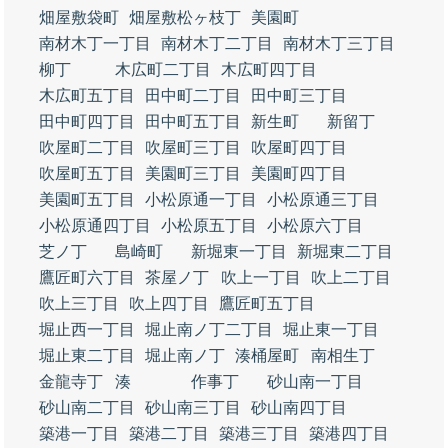
畑屋敷袋町
畑屋敷松ヶ枝丁
美園町
南材木丁一丁目
南材木丁二丁目
南材木丁三丁目
柳丁
木広町二丁目
木広町四丁目
木広町五丁目
田中町二丁目
田中町三丁目
田中町四丁目
田中町五丁目
新生町
新留丁
吹屋町二丁目
吹屋町三丁目
吹屋町四丁目
吹屋町五丁目
美園町三丁目
美園町四丁目
美園町五丁目
小松原通一丁目
小松原通三丁目
小松原通四丁目
小松原五丁目
小松原六丁目
芝ノ丁
島崎町
新堀東一丁目
新堀東二丁目
鷹匠町六丁目
茶屋ノ丁
吹上一丁目
吹上二丁目
吹上三丁目
吹上四丁目
鷹匠町五丁目
堀止西一丁目
堀止南ノ丁二丁目
堀止東一丁目
堀止東二丁目
堀止南ノ丁
湊桶屋町
南相生丁
金龍寺丁
湊
作事丁
砂山南一丁目
砂山南二丁目
砂山南三丁目
砂山南四丁目
築港一丁目
築港二丁目
築港三丁目
築港四丁目