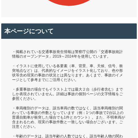
本ページについて
・掲載されている交通事故発生情報は警察庁公開の「交通事故統計
情報のオープンデータ」2019～2024年を使用しています。
・イラストに使用している各要素（車、背景、車、天候、信号、衝
突地点など）は、代表的なイメージをイラスト化しており、色や形
状等含め現実の事故の状況とは異なります。あくまで、事故のイメ
ージとして参考までにご活用ください。
・多重事故の場合でもイラスト上では最大２台（歩行者含む）まで
しか表現されていません。詳細は事故の個別ページの文字情報をご
参照ください。
・車両種別のデータは、該当車両の数ではなく、該当車両種別の関
わっている事故の件数となっています（例：1つの事故で2台以上の
普通自動車が衝突した場合でも1件とカウント）。また、不明車両が
含まれるため、現実の事故件数と一致しない場合がございます。ご
注意ください。
・年齢のデータは、該当年齢の人数ではなく、該当年齢人物の関わ