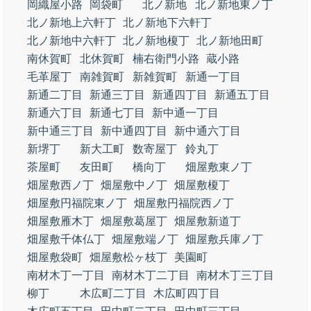
岡織屋小路
岡袋町
北ノ新地
北ノ新地東ノ丁
北ノ新地上六軒丁
北ノ新地下六軒丁
北ノ新地中六軒丁
北ノ新地榎丁
北ノ新地田町
南休賀町
北休賀町
楠右衛門小路
蔵小路
毛革屋丁
南雑賀町
新雑賀町
新通一丁目
新通二丁目
新通三丁目
新通四丁目
新通五丁目
新通六丁目
新通七丁目
新中通一丁目
新中通三丁目
新中通四丁目
新中通六丁目
新堺丁
新大工町
数寄屋丁
鈴丸丁
茶屋町
友田町
橋向丁
畑屋敷東ノ丁
畑屋敷西ノ丁
畑屋敷中ノ丁
畑屋敷榎丁
畑屋敷円福院東ノ丁
畑屋敷円福院西ノ丁
畑屋敷雁木丁
畑屋敷葛屋丁
畑屋敷新道丁
畑屋敷千体仏丁
畑屋敷端ノ丁
畑屋敷兵庫ノ丁
畑屋敷袋町
畑屋敷松ヶ枝丁
美園町
南材木丁一丁目
南材木丁二丁目
南材木丁三丁目
柳丁
木広町二丁目
木広町四丁目