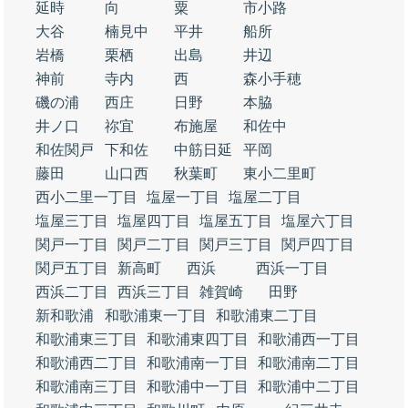
延時
向
粟
市小路
大谷
楠見中
平井
船所
岩橋
栗栖
出島
井辺
神前
寺内
西
森小手穂
磯の浦
西庄
日野
本脇
井ノ口
祢宜
布施屋
和佐中
和佐関戸
下和佐
中筋日延
平岡
藤田
山口西
秋葉町
東小二里町
西小二里一丁目
塩屋一丁目
塩屋二丁目
塩屋三丁目
塩屋四丁目
塩屋五丁目
塩屋六丁目
関戸一丁目
関戸二丁目
関戸三丁目
関戸四丁目
関戸五丁目
新高町
西浜
西浜一丁目
西浜二丁目
西浜三丁目
雑賀崎
田野
新和歌浦
和歌浦東一丁目
和歌浦東二丁目
和歌浦東三丁目
和歌浦東四丁目
和歌浦西一丁目
和歌浦西二丁目
和歌浦南一丁目
和歌浦南二丁目
和歌浦南三丁目
和歌浦中一丁目
和歌浦中二丁目