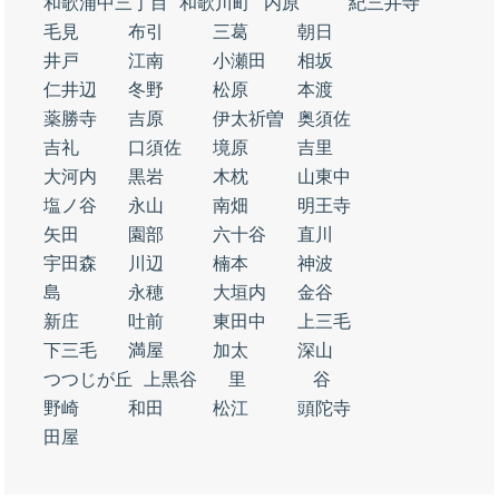
和歌浦中三丁目
和歌川町
内原
紀三井寺
毛見
布引
三葛
朝日
井戸
江南
小瀬田
相坂
仁井辺
冬野
松原
本渡
薬勝寺
吉原
伊太祈曽
奥須佐
吉礼
口須佐
境原
吉里
大河内
黒岩
木枕
山東中
塩ノ谷
永山
南畑
明王寺
矢田
園部
六十谷
直川
宇田森
川辺
楠本
神波
島
永穂
大垣内
金谷
新庄
吐前
東田中
上三毛
下三毛
満屋
加太
深山
つつじが丘
上黒谷
里
谷
野崎
和田
松江
頭陀寺
田屋