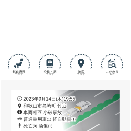
都道府県
沿線・駅
地図
こだわり
で探す
で探す
で探す
条件
2023年9月14日(木)19:55
和歌山市島崎町 付近
車両相互 小破事故
普通乗用車
軽自動車
(1)
(1)
死亡
負傷
(0)
(1)