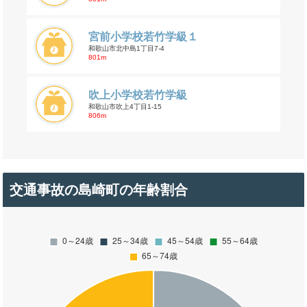
宮前小学校若竹学級１
和歌山市北中島1丁目7-4
801m
吹上小学校若竹学級
和歌山市吹上4丁目1-15
806m
交通事故の島崎町の年齢割合