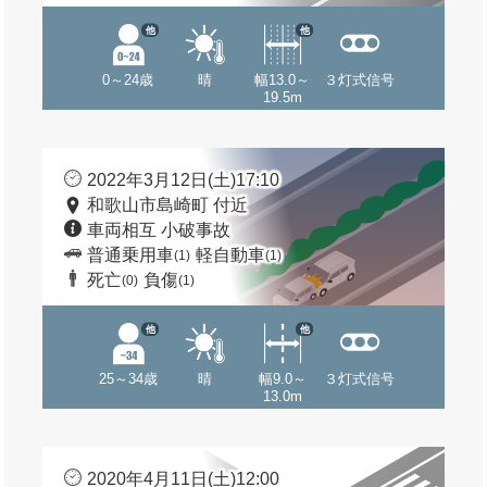
他
他
0～24歳
晴
幅13.0～
３灯式信号
19.5m
2022年3月12日(土)17:10
和歌山市島崎町 付近
車両相互 小破事故
普通乗用車
軽自動車
(1)
(1)
死亡
負傷
(0)
(1)
他
他
25～34歳
晴
幅9.0～
３灯式信号
13.0m
2020年4月11日(土)12:00