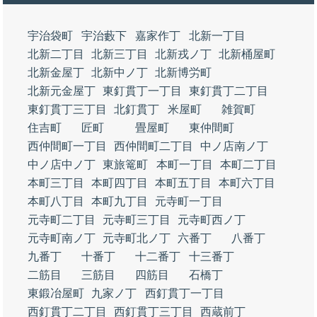
宇治袋町
宇治藪下
嘉家作丁
北新一丁目
北新二丁目
北新三丁目
北新戎ノ丁
北新桶屋町
北新金屋丁
北新中ノ丁
北新博労町
北新元金屋丁
東釘貫丁一丁目
東釘貫丁二丁目
東釘貫丁三丁目
北釘貫丁
米屋町
雑賀町
住吉町
匠町
畳屋町
東仲間町
西仲間町一丁目
西仲間町二丁目
中ノ店南ノ丁
中ノ店中ノ丁
東旅篭町
本町一丁目
本町二丁目
本町三丁目
本町四丁目
本町五丁目
本町六丁目
本町八丁目
本町九丁目
元寺町一丁目
元寺町二丁目
元寺町三丁目
元寺町西ノ丁
元寺町南ノ丁
元寺町北ノ丁
六番丁
八番丁
九番丁
十番丁
十二番丁
十三番丁
二筋目
三筋目
四筋目
石橋丁
東鍛冶屋町
九家ノ丁
西釘貫丁一丁目
西釘貫丁二丁目
西釘貫丁三丁目
西蔵前丁