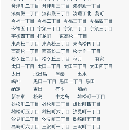
舟津町二丁目
舟津町三丁目
湊御殿一丁目
湊御殿二丁目
湊御殿三丁目
湊通丁北
葵町
今福一丁目
今福二丁目
今福三丁目
今福四丁目
今福五丁目
宇須一丁目
宇須二丁目
宇須三丁目
宇須四丁目
打越町
東高松一丁目
東高松二丁目
東高松三丁目
東高松四丁目
西高松一丁目
西高松二丁目
松ケ丘一丁目
松ケ丘二丁目
松ケ丘三丁目
秋月
有家
太田一丁目
太田二丁目
太田三丁目
太田四丁目
太田
北出島
津秦
出水
鳴神
黒田一丁目
黒田二丁目
黒田
納定
吉田
有本
加納
新在家
松島
中之島
雄松町一丁目
雄松町二丁目
雄松町三丁目
雄松町四丁目
雄松町五丁目
雄松町六丁目
汐見町一丁目
汐見町二丁目
汐見町三丁目
島崎町五丁目
島崎町六丁目
三沢町一丁目
三沢町二丁目