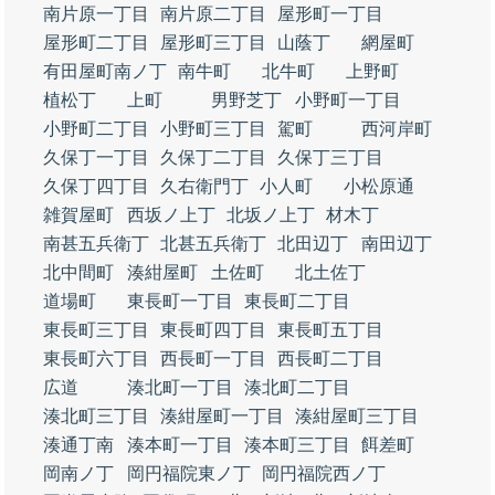
南片原一丁目
南片原二丁目
屋形町一丁目
屋形町二丁目
屋形町三丁目
山蔭丁
網屋町
有田屋町南ノ丁
南牛町
北牛町
上野町
植松丁
上町
男野芝丁
小野町一丁目
小野町二丁目
小野町三丁目
駕町
西河岸町
久保丁一丁目
久保丁二丁目
久保丁三丁目
久保丁四丁目
久右衛門丁
小人町
小松原通
雑賀屋町
西坂ノ上丁
北坂ノ上丁
材木丁
南甚五兵衛丁
北甚五兵衛丁
北田辺丁
南田辺丁
北中間町
湊紺屋町
土佐町
北土佐丁
道場町
東長町一丁目
東長町二丁目
東長町三丁目
東長町四丁目
東長町五丁目
東長町六丁目
西長町一丁目
西長町二丁目
広道
湊北町一丁目
湊北町二丁目
湊北町三丁目
湊紺屋町一丁目
湊紺屋町三丁目
湊通丁南
湊本町一丁目
湊本町三丁目
餌差町
岡南ノ丁
岡円福院東ノ丁
岡円福院西ノ丁