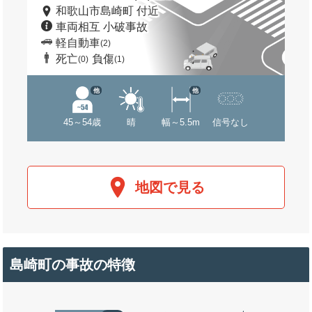
和歌山市島崎町 付近
車両相互 小破事故
軽自動車
(2)
死亡
負傷
(0)
(1)
他
他
45～54歳
晴
幅～5.5m
信号なし
地図で見る
島崎町の事故の特徴