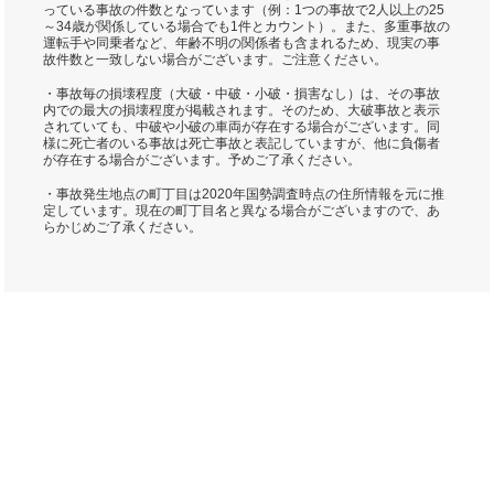
っている事故の件数となっています（例：1つの事故で2人以上の25
～34歳が関係している場合でも1件とカウント）。また、多重事故の
運転手や同乗者など、年齢不明の関係者も含まれるため、現実の事
故件数と一致しない場合がございます。ご注意ください。
・事故毎の損壊程度（大破・中破・小破・損害なし）は、その事故
内での最大の損壊程度が掲載されます。そのため、大破事故と表示
されていても、中破や小破の車両が存在する場合がございます。同
様に死亡者のいる事故は死亡事故と表記していますが、他に負傷者
が存在する場合がございます。予めご了承ください。
・事故発生地点の町丁目は2020年国勢調査時点の住所情報を元に推
定しています。現在の町丁目名と異なる場合がございますので、あ
らかじめご了承ください。