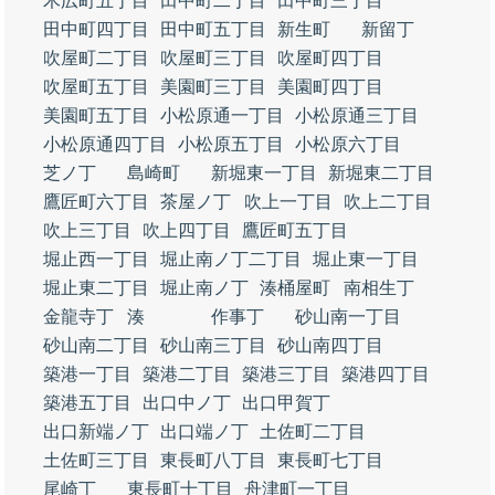
木広町五丁目
田中町二丁目
田中町三丁目
田中町四丁目
田中町五丁目
新生町
新留丁
吹屋町二丁目
吹屋町三丁目
吹屋町四丁目
吹屋町五丁目
美園町三丁目
美園町四丁目
美園町五丁目
小松原通一丁目
小松原通三丁目
小松原通四丁目
小松原五丁目
小松原六丁目
芝ノ丁
島崎町
新堀東一丁目
新堀東二丁目
鷹匠町六丁目
茶屋ノ丁
吹上一丁目
吹上二丁目
吹上三丁目
吹上四丁目
鷹匠町五丁目
堀止西一丁目
堀止南ノ丁二丁目
堀止東一丁目
堀止東二丁目
堀止南ノ丁
湊桶屋町
南相生丁
金龍寺丁
湊
作事丁
砂山南一丁目
砂山南二丁目
砂山南三丁目
砂山南四丁目
築港一丁目
築港二丁目
築港三丁目
築港四丁目
築港五丁目
出口中ノ丁
出口甲賀丁
出口新端ノ丁
出口端ノ丁
土佐町二丁目
土佐町三丁目
東長町八丁目
東長町七丁目
尾崎丁
東長町十丁目
舟津町一丁目