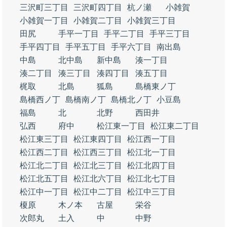
三沢町三丁目
三沢町四丁目
杭ノ瀬
小雑賀
小雑賀一丁目
小雑賀二丁目
小雑賀三丁目
田尻
手平一丁目
手平二丁目
手平三丁目
手平四丁目
手平五丁目
手平六丁目
南出島
中島
北中島
新中島
湊一丁目
湊二丁目
湊三丁目
湊四丁目
湊五丁目
梶取
北島
狐島
島橋東ノ丁
島橋西ノ丁
島橋南ノ丁
島橋北ノ丁
小豆島
福島
北
北野
西田井
弘西
府中
松江東一丁目
松江東二丁目
松江東三丁目
松江東四丁目
松江西一丁目
松江西二丁目
松江西三丁目
松江北一丁目
松江北二丁目
松江北三丁目
松江北四丁目
松江北五丁目
松江北六丁目
松江北七丁目
松江中一丁目
松江中二丁目
松江中三丁目
榎原
木ノ本
古屋
栄谷
次郎丸
土入
中
中野