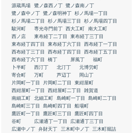
源蔵馬場
鷺ノ森西ノ丁
鷺ノ森南ノ丁
鷺ノ森中ノ丁
鷺ノ森明神丁
杉ノ馬場一丁目
杉ノ馬場二丁目
杉ノ馬場三丁目
杉ノ馬場四丁目
駿河町
専光寺門前丁
西大工町
南大工町
西ノ店
東布経丁二丁目
東布経丁三丁目
東布経丁四丁目
東布経丁六丁目
西布経丁一丁目
西布経丁三丁目
西布経丁四丁目
西布経丁五丁目
西布経丁六丁目
橋丁
屏風丁
福町
卜半町
西汀丁
北汀丁
元博労町
寄合町
万町
芦辺丁
岡山丁
片岡町一丁目
片岡町二丁目
東紺屋町
西紺屋町一丁目
西紺屋町二丁目
雑賀道
南細工町
北細工町
島崎町一丁目
島崎町二丁目
島崎町三丁目
島崎町四丁目
船場町
鷹匠町一丁目
鷹匠町三丁目
鷹匠町四丁目
谷町
広瀬通丁一丁目
広瀬通丁三丁目
広瀬中ノ丁
弁財天丁
三木町中ノ丁
三木町堀詰