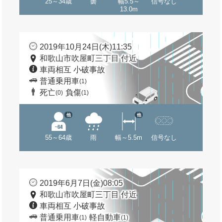
25～34歳
曇
幅5.5～
信号なし
13.0m
2019年10月24日(木)11:35
和歌山市吹屋町三丁目 付近
車両相互 小破事故
普通乗用車
(1)
死亡
負傷
(0)
(1)
他
他
55～64歳
雨
幅～5.5m
信号なし
2019年6月7日(金)08:05
和歌山市吹屋町三丁目 付近
車両相互 小破事故
普通乗用車
軽自動車
(1)
(1)