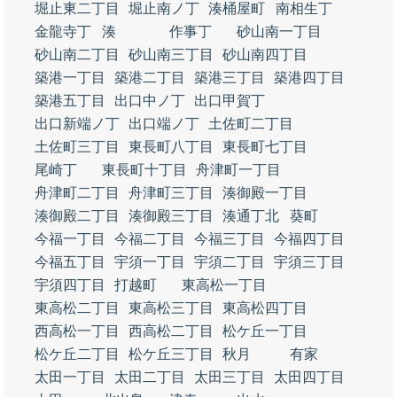
堀止東二丁目
堀止南ノ丁
湊桶屋町
南相生丁
金龍寺丁
湊
作事丁
砂山南一丁目
砂山南二丁目
砂山南三丁目
砂山南四丁目
築港一丁目
築港二丁目
築港三丁目
築港四丁目
築港五丁目
出口中ノ丁
出口甲賀丁
出口新端ノ丁
出口端ノ丁
土佐町二丁目
土佐町三丁目
東長町八丁目
東長町七丁目
尾崎丁
東長町十丁目
舟津町一丁目
舟津町二丁目
舟津町三丁目
湊御殿一丁目
湊御殿二丁目
湊御殿三丁目
湊通丁北
葵町
今福一丁目
今福二丁目
今福三丁目
今福四丁目
今福五丁目
宇須一丁目
宇須二丁目
宇須三丁目
宇須四丁目
打越町
東高松一丁目
東高松二丁目
東高松三丁目
東高松四丁目
西高松一丁目
西高松二丁目
松ケ丘一丁目
松ケ丘二丁目
松ケ丘三丁目
秋月
有家
太田一丁目
太田二丁目
太田三丁目
太田四丁目