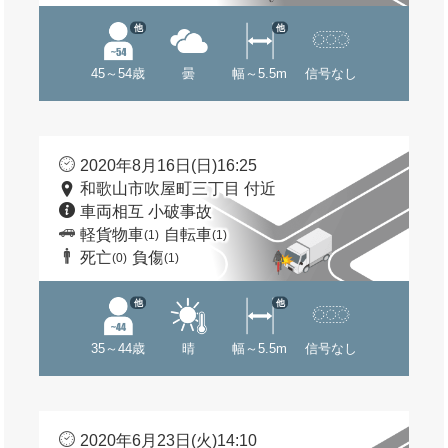
他
他
45～54歳
曇
幅～5.5m
信号なし
2020年8月16日(日)16:25
和歌山市吹屋町三丁目 付近
車両相互 小破事故
軽貨物車
自転車
(1)
(1)
死亡
負傷
(0)
(1)
他
他
35～44歳
晴
幅～5.5m
信号なし
2020年6月23日(火)14:10