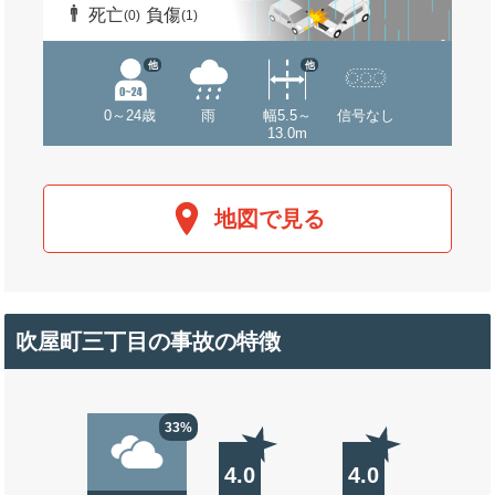
死亡
負傷
(0)
(1)
他
他
0～24歳
雨
幅5.5～
信号なし
13.0m
地図で見る
吹屋町三丁目の事故の特徴
33%
4.0
4.0