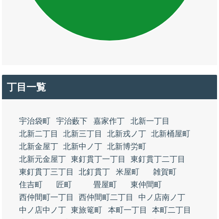
丁目一覧
宇治袋町
宇治藪下
嘉家作丁
北新一丁目
北新二丁目
北新三丁目
北新戎ノ丁
北新桶屋町
北新金屋丁
北新中ノ丁
北新博労町
北新元金屋丁
東釘貫丁一丁目
東釘貫丁二丁目
東釘貫丁三丁目
北釘貫丁
米屋町
雑賀町
住吉町
匠町
畳屋町
東仲間町
西仲間町一丁目
西仲間町二丁目
中ノ店南ノ丁
中ノ店中ノ丁
東旅篭町
本町一丁目
本町二丁目