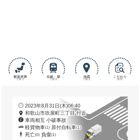
都道府県
沿線・駅
地図
こだわり
で探す
で探す
で探す
条件
2023年8月31日(木)06:40
和歌山市吹屋町三丁目 付近
車両相互 小破事故
軽貨物車
原付自転車
(1)
(1)
死亡
負傷
(0)
(1)