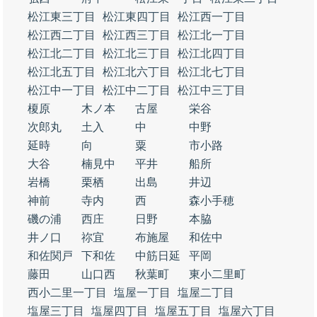
松江東三丁目
松江東四丁目
松江西一丁目
松江西二丁目
松江西三丁目
松江北一丁目
松江北二丁目
松江北三丁目
松江北四丁目
松江北五丁目
松江北六丁目
松江北七丁目
松江中一丁目
松江中二丁目
松江中三丁目
榎原
木ノ本
古屋
栄谷
次郎丸
土入
中
中野
延時
向
粟
市小路
大谷
楠見中
平井
船所
岩橋
栗栖
出島
井辺
神前
寺内
西
森小手穂
磯の浦
西庄
日野
本脇
井ノ口
祢宜
布施屋
和佐中
和佐関戸
下和佐
中筋日延
平岡
藤田
山口西
秋葉町
東小二里町
西小二里一丁目
塩屋一丁目
塩屋二丁目
塩屋三丁目
塩屋四丁目
塩屋五丁目
塩屋六丁目