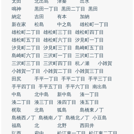
太田
北出島
津秦
出水
鳴神
黒田一丁目
黒田二丁目
黒田
納定
吉田
有本
加納
新在家
松島
中之島
雄松町一丁目
雄松町二丁目
雄松町三丁目
雄松町四丁目
雄松町五丁目
雄松町六丁目
汐見町一丁目
汐見町二丁目
汐見町三丁目
島崎町五丁目
島崎町六丁目
三沢町一丁目
三沢町二丁目
三沢町三丁目
三沢町四丁目
杭ノ瀬
小雑賀
小雑賀一丁目
小雑賀二丁目
小雑賀三丁目
田尻
手平一丁目
手平二丁目
手平三丁目
手平四丁目
手平五丁目
手平六丁目
南出島
中島
北中島
新中島
湊一丁目
湊二丁目
湊三丁目
湊四丁目
湊五丁目
梶取
北島
狐島
島橋東ノ丁
島橋西ノ丁
島橋南ノ丁
島橋北ノ丁
小豆島
福島
北
北野
西田井
弘西
府中
松江東一丁目
松江東二丁目