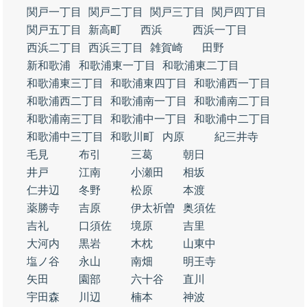
関戸一丁目
関戸二丁目
関戸三丁目
関戸四丁目
関戸五丁目
新高町
西浜
西浜一丁目
西浜二丁目
西浜三丁目
雑賀崎
田野
新和歌浦
和歌浦東一丁目
和歌浦東二丁目
和歌浦東三丁目
和歌浦東四丁目
和歌浦西一丁目
和歌浦西二丁目
和歌浦南一丁目
和歌浦南二丁目
和歌浦南三丁目
和歌浦中一丁目
和歌浦中二丁目
和歌浦中三丁目
和歌川町
内原
紀三井寺
毛見
布引
三葛
朝日
井戸
江南
小瀬田
相坂
仁井辺
冬野
松原
本渡
薬勝寺
吉原
伊太祈曽
奥須佐
吉礼
口須佐
境原
吉里
大河内
黒岩
木枕
山東中
塩ノ谷
永山
南畑
明王寺
矢田
園部
六十谷
直川
宇田森
川辺
楠本
神波