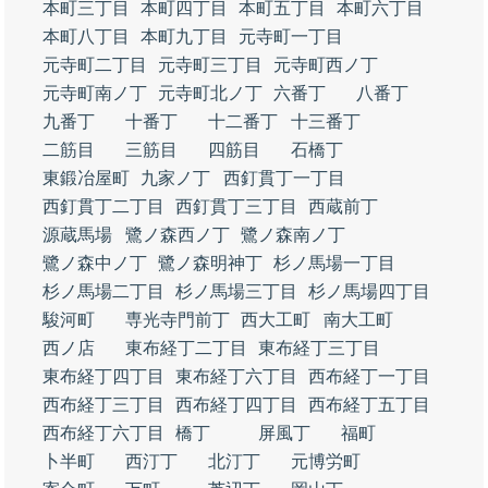
本町三丁目
本町四丁目
本町五丁目
本町六丁目
本町八丁目
本町九丁目
元寺町一丁目
元寺町二丁目
元寺町三丁目
元寺町西ノ丁
元寺町南ノ丁
元寺町北ノ丁
六番丁
八番丁
九番丁
十番丁
十二番丁
十三番丁
二筋目
三筋目
四筋目
石橋丁
東鍛冶屋町
九家ノ丁
西釘貫丁一丁目
西釘貫丁二丁目
西釘貫丁三丁目
西蔵前丁
源蔵馬場
鷺ノ森西ノ丁
鷺ノ森南ノ丁
鷺ノ森中ノ丁
鷺ノ森明神丁
杉ノ馬場一丁目
杉ノ馬場二丁目
杉ノ馬場三丁目
杉ノ馬場四丁目
駿河町
専光寺門前丁
西大工町
南大工町
西ノ店
東布経丁二丁目
東布経丁三丁目
東布経丁四丁目
東布経丁六丁目
西布経丁一丁目
西布経丁三丁目
西布経丁四丁目
西布経丁五丁目
西布経丁六丁目
橋丁
屏風丁
福町
卜半町
西汀丁
北汀丁
元博労町