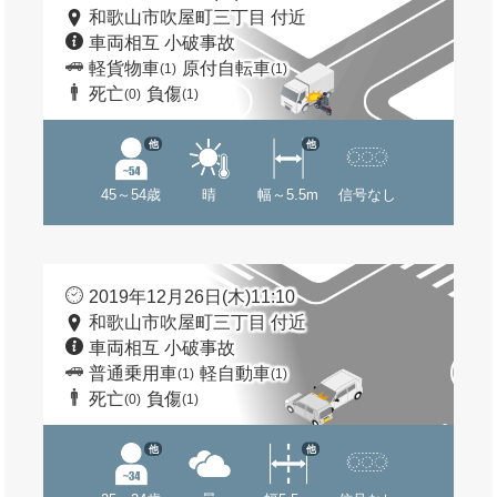
和歌山市吹屋町三丁目 付近
車両相互 小破事故
軽貨物車
原付自転車
(1)
(1)
死亡
負傷
(0)
(1)
他
他
45～54歳
晴
幅～5.5m
信号なし
2019年12月26日(木)11:10
和歌山市吹屋町三丁目 付近
車両相互 小破事故
普通乗用車
軽自動車
(1)
(1)
死亡
負傷
(0)
(1)
他
他