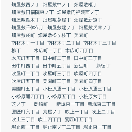
畑屋敷西ノ丁
畑屋敷中ノ丁
畑屋敷榎丁
畑屋敷円福院東ノ丁
畑屋敷円福院西ノ丁
畑屋敷雁木丁
畑屋敷葛屋丁
畑屋敷新道丁
畑屋敷千体仏丁
畑屋敷端ノ丁
畑屋敷兵庫ノ丁
畑屋敷袋町
畑屋敷松ヶ枝丁
美園町
南材木丁一丁目
南材木丁二丁目
南材木丁三丁目
柳丁
木広町二丁目
木広町四丁目
木広町五丁目
田中町二丁目
田中町三丁目
田中町四丁目
田中町五丁目
新生町
新留丁
吹屋町二丁目
吹屋町三丁目
吹屋町四丁目
吹屋町五丁目
美園町三丁目
美園町四丁目
美園町五丁目
小松原通一丁目
小松原通三丁目
小松原通四丁目
小松原五丁目
小松原六丁目
芝ノ丁
島崎町
新堀東一丁目
新堀東二丁目
鷹匠町六丁目
茶屋ノ丁
吹上一丁目
吹上二丁目
吹上三丁目
吹上四丁目
鷹匠町五丁目
堀止西一丁目
堀止南ノ丁二丁目
堀止東一丁目