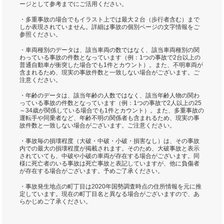
ージとして参考までにご活用ください。
・多重事故の場合でもイラスト上では最大２台（歩行者含む）まで
しか表現されていません。詳細は事故の個別ページの文字情報をご
参照ください。
・車両種別のデータは、該当車両の数ではなく、該当車両種別の関
わっている事故の件数となっています（例：1つの事故で2台以上の
普通自動車が衝突した場合でも1件とカウント）。また、不明車両が
含まれるため、現実の事故件数と一致しない場合がございます。ご
注意ください。
・年齢のデータは、該当年齢の人数ではなく、該当年齢人物の関わ
っている事故の件数となっています（例：1つの事故で2人以上の25
～34歳が関係している場合でも1件とカウント）。また、多重事故の
運転手や同乗者など、年齢不明の関係者も含まれるため、現実の事
故件数と一致しない場合がございます。ご注意ください。
・事故毎の損壊程度（大破・中破・小破・損害なし）は、その事故
内での最大の損壊程度が掲載されます。そのため、大破事故と表示
されていても、中破や小破の車両が存在する場合がございます。同
様に死亡者のいる事故は死亡事故と表記していますが、他に負傷者
が存在する場合がございます。予めご了承ください。
・事故発生地点の町丁目は2020年国勢調査時点の住所情報を元に推
定しています。現在の町丁目名と異なる場合がございますので、あ
らかじめご了承ください。