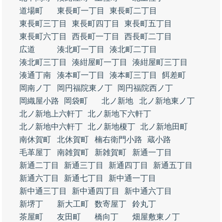
道場町
東長町一丁目
東長町二丁目
東長町三丁目
東長町四丁目
東長町五丁目
東長町六丁目
西長町一丁目
西長町二丁目
広道
湊北町一丁目
湊北町二丁目
湊北町三丁目
湊紺屋町一丁目
湊紺屋町三丁目
湊通丁南
湊本町一丁目
湊本町三丁目
餌差町
岡南ノ丁
岡円福院東ノ丁
岡円福院西ノ丁
岡織屋小路
岡袋町
北ノ新地
北ノ新地東ノ丁
北ノ新地上六軒丁
北ノ新地下六軒丁
北ノ新地中六軒丁
北ノ新地榎丁
北ノ新地田町
南休賀町
北休賀町
楠右衛門小路
蔵小路
毛革屋丁
南雑賀町
新雑賀町
新通一丁目
新通二丁目
新通三丁目
新通四丁目
新通五丁目
新通六丁目
新通七丁目
新中通一丁目
新中通三丁目
新中通四丁目
新中通六丁目
新堺丁
新大工町
数寄屋丁
鈴丸丁
茶屋町
友田町
橋向丁
畑屋敷東ノ丁