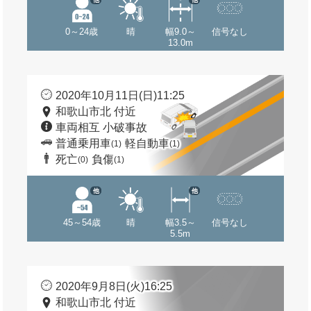
0～24歳
晴
幅9.0～
信号なし
13.0m
2020年10月11日(日)11:25
和歌山市北 付近
車両相互 小破事故
普通乗用車
軽自動車
(1)
(1)
死亡
負傷
(0)
(1)
他
他
45～54歳
晴
幅3.5～
信号なし
5.5m
2020年9月8日(火)16:25
和歌山市北 付近