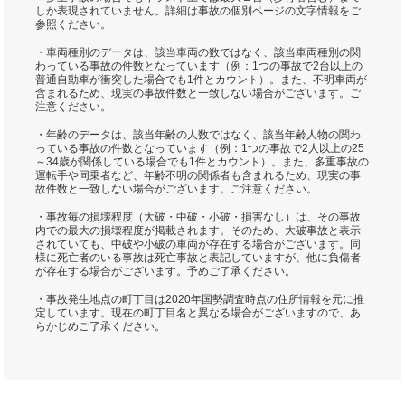
しか表現されていません。詳細は事故の個別ページの文字情報をご
参照ください。
・車両種別のデータは、該当車両の数ではなく、該当車両種別の関
わっている事故の件数となっています（例：1つの事故で2台以上の
普通自動車が衝突した場合でも1件とカウント）。また、不明車両が
含まれるため、現実の事故件数と一致しない場合がございます。ご
注意ください。
・年齢のデータは、該当年齢の人数ではなく、該当年齢人物の関わ
っている事故の件数となっています（例：1つの事故で2人以上の25
～34歳が関係している場合でも1件とカウント）。また、多重事故の
運転手や同乗者など、年齢不明の関係者も含まれるため、現実の事
故件数と一致しない場合がございます。ご注意ください。
・事故毎の損壊程度（大破・中破・小破・損害なし）は、その事故
内での最大の損壊程度が掲載されます。そのため、大破事故と表示
されていても、中破や小破の車両が存在する場合がございます。同
様に死亡者のいる事故は死亡事故と表記していますが、他に負傷者
が存在する場合がございます。予めご了承ください。
・事故発生地点の町丁目は2020年国勢調査時点の住所情報を元に推
定しています。現在の町丁目名と異なる場合がございますので、あ
らかじめご了承ください。