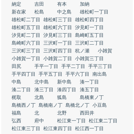
納定
吉田
有本
加納
新在家
松島
中之島
雄松町一丁目
雄松町二丁目
雄松町三丁目
雄松町四丁目
雄松町五丁目
雄松町六丁目
汐見町一丁目
汐見町二丁目
汐見町三丁目
島崎町五丁目
島崎町六丁目
三沢町一丁目
三沢町二丁目
三沢町三丁目
三沢町四丁目
杭ノ瀬
小雑賀
小雑賀一丁目
小雑賀二丁目
小雑賀三丁目
田尻
手平一丁目
手平二丁目
手平三丁目
手平四丁目
手平五丁目
手平六丁目
南出島
中島
北中島
新中島
湊一丁目
湊二丁目
湊三丁目
湊四丁目
湊五丁目
梶取
北島
狐島
島橋東ノ丁
島橋西ノ丁
島橋南ノ丁
島橋北ノ丁
小豆島
福島
北
北野
西田井
弘西
府中
松江東一丁目
松江東二丁目
松江東三丁目
松江東四丁目
松江西一丁目