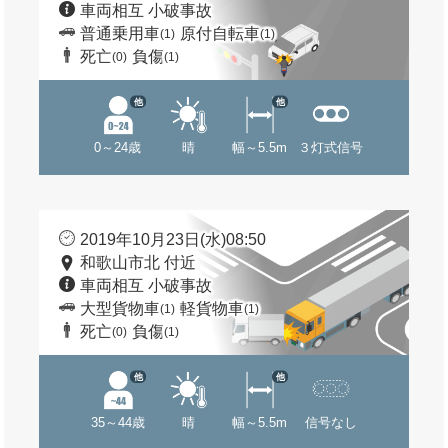
車両相互 小破事故
普通乗用車
原付自転車
(1)
(1)
死亡
負傷
(0)
(1)
他
他
0～24歳
晴
幅～5.5m
３灯式信号
2019年10月23日(水)08:50
和歌山市北 付近
車両相互 小破事故
大型貨物車
軽貨物車
(1)
(1)
死亡
負傷
(0)
(1)
他
他
35～44歳
晴
幅～5.5m
信号なし