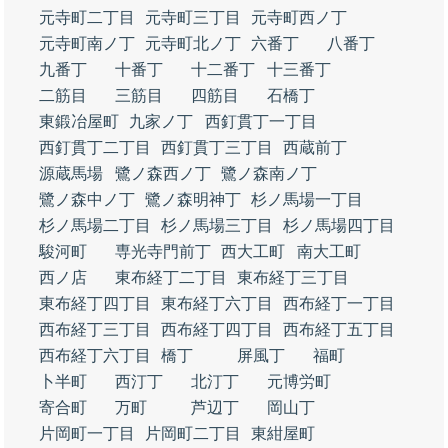
元寺町二丁目
元寺町三丁目
元寺町西ノ丁
元寺町南ノ丁
元寺町北ノ丁
六番丁
八番丁
九番丁
十番丁
十二番丁
十三番丁
二筋目
三筋目
四筋目
石橋丁
東鍛冶屋町
九家ノ丁
西釘貫丁一丁目
西釘貫丁二丁目
西釘貫丁三丁目
西蔵前丁
源蔵馬場
鷺ノ森西ノ丁
鷺ノ森南ノ丁
鷺ノ森中ノ丁
鷺ノ森明神丁
杉ノ馬場一丁目
杉ノ馬場二丁目
杉ノ馬場三丁目
杉ノ馬場四丁目
駿河町
専光寺門前丁
西大工町
南大工町
西ノ店
東布経丁二丁目
東布経丁三丁目
東布経丁四丁目
東布経丁六丁目
西布経丁一丁目
西布経丁三丁目
西布経丁四丁目
西布経丁五丁目
西布経丁六丁目
橋丁
屏風丁
福町
卜半町
西汀丁
北汀丁
元博労町
寄合町
万町
芦辺丁
岡山丁
片岡町一丁目
片岡町二丁目
東紺屋町