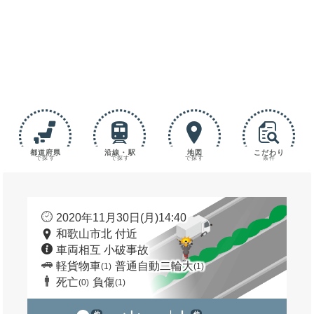
都道府県
沿線・駅
地図
こだわり
で探す
で探す
で探す
条件
2020年11月30日(月)14:40
和歌山市北 付近
車両相互 小破事故
軽貨物車
普通自動二輪大
(1)
(1)
死亡
負傷
(0)
(1)
他
他