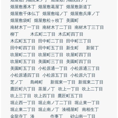
畑屋敷雁木丁
畑屋敷葛屋丁
畑屋敷新道丁
畑屋敷千体仏丁
畑屋敷端ノ丁
畑屋敷兵庫ノ丁
畑屋敷袋町
畑屋敷松ヶ枝丁
美園町
南材木丁一丁目
南材木丁二丁目
南材木丁三丁目
柳丁
木広町二丁目
木広町四丁目
木広町五丁目
田中町二丁目
田中町三丁目
田中町四丁目
田中町五丁目
新生町
新留丁
吹屋町二丁目
吹屋町三丁目
吹屋町四丁目
吹屋町五丁目
美園町三丁目
美園町四丁目
美園町五丁目
小松原通一丁目
小松原通三丁目
小松原通四丁目
小松原五丁目
小松原六丁目
芝ノ丁
島崎町
新堀東一丁目
新堀東二丁目
鷹匠町六丁目
茶屋ノ丁
吹上一丁目
吹上二丁目
吹上三丁目
吹上四丁目
鷹匠町五丁目
堀止西一丁目
堀止南ノ丁二丁目
堀止東一丁目
堀止東二丁目
堀止南ノ丁
湊桶屋町
南相生丁
金龍寺丁
湊
作事丁
砂山南一丁目