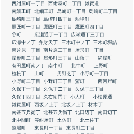
西紺屋町一丁目
西紺屋町二丁目
雑賀道
南細工町
北細工町
島崎町一丁目
島崎町二丁目
島崎町三丁目
島崎町四丁目
船場町
鷹匠町一丁目
鷹匠町三丁目
鷹匠町四丁目
谷町
広瀬通丁一丁目
広瀬通丁三丁目
広瀬中ノ丁
弁財天丁
三木町中ノ丁
三木町堀詰
南片原一丁目
南片原二丁目
屋形町一丁目
屋形町二丁目
屋形町三丁目
山蔭丁
網屋町
有田屋町南ノ丁
南牛町
北牛町
上野町
植松丁
上町
男野芝丁
小野町一丁目
小野町二丁目
小野町三丁目
駕町
西河岸町
久保丁一丁目
久保丁二丁目
久保丁三丁目
久保丁四丁目
久右衛門丁
小人町
小松原通
雑賀屋町
西坂ノ上丁
北坂ノ上丁
材木丁
南甚五兵衛丁
北甚五兵衛丁
北田辺丁
南田辺丁
北中間町
湊紺屋町
土佐町
北土佐丁
道場町
東長町一丁目
東長町二丁目