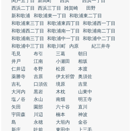
関戸五丁目
新高町
西浜
西浜一丁目
西浜二丁目
西浜三丁目
雑賀崎
田野
新和歌浦
和歌浦東一丁目
和歌浦東二丁目
和歌浦東三丁目
和歌浦東四丁目
和歌浦西一丁目
和歌浦西二丁目
和歌浦南一丁目
和歌浦南二丁目
和歌浦南三丁目
和歌浦中一丁目
和歌浦中二丁目
和歌浦中三丁目
和歌川町
内原
紀三井寺
毛見
布引
三葛
朝日
井戸
江南
小瀬田
相坂
仁井辺
冬野
松原
本渡
薬勝寺
吉原
伊太祈曽
奥須佐
吉礼
口須佐
境原
吉里
大河内
黒岩
木枕
山東中
塩ノ谷
永山
南畑
明王寺
矢田
園部
六十谷
直川
宇田森
川辺
楠本
神波
島
永穂
大垣内
金谷
新庄
吐前
東田中
上三毛