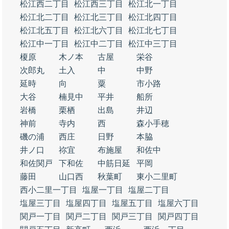
松江西二丁目
松江西三丁目
松江北一丁目
松江北二丁目
松江北三丁目
松江北四丁目
松江北五丁目
松江北六丁目
松江北七丁目
松江中一丁目
松江中二丁目
松江中三丁目
榎原
木ノ本
古屋
栄谷
次郎丸
土入
中
中野
延時
向
粟
市小路
大谷
楠見中
平井
船所
岩橋
栗栖
出島
井辺
神前
寺内
西
森小手穂
磯の浦
西庄
日野
本脇
井ノ口
祢宜
布施屋
和佐中
和佐関戸
下和佐
中筋日延
平岡
藤田
山口西
秋葉町
東小二里町
西小二里一丁目
塩屋一丁目
塩屋二丁目
塩屋三丁目
塩屋四丁目
塩屋五丁目
塩屋六丁目
関戸一丁目
関戸二丁目
関戸三丁目
関戸四丁目