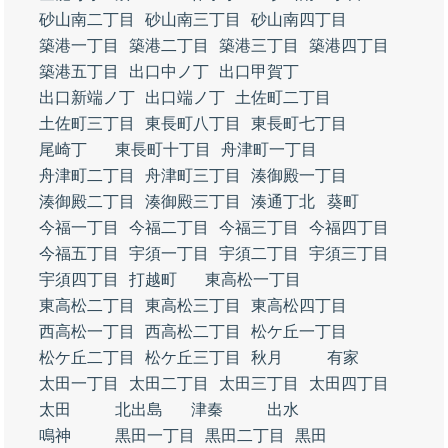
砂山南二丁目
砂山南三丁目
砂山南四丁目
築港一丁目
築港二丁目
築港三丁目
築港四丁目
築港五丁目
出口中ノ丁
出口甲賀丁
出口新端ノ丁
出口端ノ丁
土佐町二丁目
土佐町三丁目
東長町八丁目
東長町七丁目
尾崎丁
東長町十丁目
舟津町一丁目
舟津町二丁目
舟津町三丁目
湊御殿一丁目
湊御殿二丁目
湊御殿三丁目
湊通丁北
葵町
今福一丁目
今福二丁目
今福三丁目
今福四丁目
今福五丁目
宇須一丁目
宇須二丁目
宇須三丁目
宇須四丁目
打越町
東高松一丁目
東高松二丁目
東高松三丁目
東高松四丁目
西高松一丁目
西高松二丁目
松ケ丘一丁目
松ケ丘二丁目
松ケ丘三丁目
秋月
有家
太田一丁目
太田二丁目
太田三丁目
太田四丁目
太田
北出島
津秦
出水
鳴神
黒田一丁目
黒田二丁目
黒田