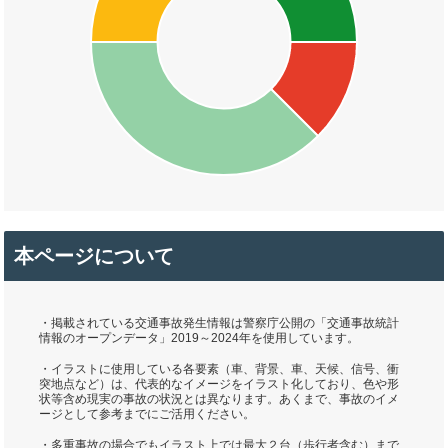
本ページについて
・掲載されている交通事故発生情報は警察庁公開の「交通事故統計
情報のオープンデータ」2019～2024年を使用しています。
・イラストに使用している各要素（車、背景、車、天候、信号、衝
突地点など）は、代表的なイメージをイラスト化しており、色や形
状等含め現実の事故の状況とは異なります。あくまで、事故のイメ
ージとして参考までにご活用ください。
・多重事故の場合でもイラスト上では最大２台（歩行者含む）まで