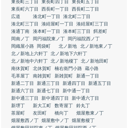
東長町三丁目
東長町四丁目
東長町五丁目
東長町六丁目
西長町一丁目
西長町二丁目
広道
湊北町一丁目
湊北町二丁目
湊北町三丁目
湊紺屋町一丁目
湊紺屋町三丁目
湊通丁南
湊本町一丁目
湊本町三丁目
餌差町
岡南ノ丁
岡円福院東ノ丁
岡円福院西ノ丁
岡織屋小路
岡袋町
北ノ新地
北ノ新地東ノ丁
北ノ新地上六軒丁
北ノ新地下六軒丁
北ノ新地中六軒丁
北ノ新地榎丁
北ノ新地田町
南休賀町
北休賀町
楠右衛門小路
蔵小路
毛革屋丁
南雑賀町
新雑賀町
新通一丁目
新通二丁目
新通三丁目
新通四丁目
新通五丁目
新通六丁目
新通七丁目
新中通一丁目
新中通三丁目
新中通四丁目
新中通六丁目
新堺丁
新大工町
数寄屋丁
鈴丸丁
茶屋町
友田町
橋向丁
畑屋敷東ノ丁
畑屋敷西ノ丁
畑屋敷中ノ丁
畑屋敷榎丁
畑屋敷円福院東ノ丁
畑屋敷円福院西ノ丁