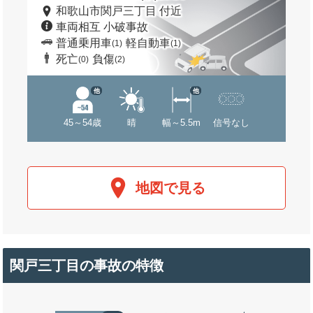
和歌山市関戸三丁目 付近
車両相互 小破事故
普通乗用車
軽自動車
(1)
(1)
死亡
負傷
(0)
(2)
他
他
45～54歳
晴
幅～5.5m
信号なし
地図で見る
関戸三丁目の事故の特徴