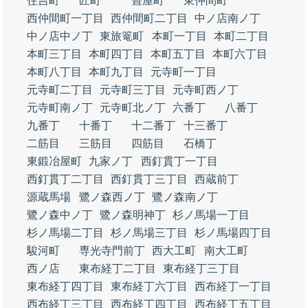
住吉町
匠町
畳屋町
東仲間町
西仲間町一丁目
西仲間町二丁目
中ノ店南ノ丁
中ノ店中ノ丁
東旅篭町
本町一丁目
本町二丁目
本町三丁目
本町四丁目
本町五丁目
本町六丁目
本町八丁目
本町九丁目
元寺町一丁目
元寺町二丁目
元寺町三丁目
元寺町西ノ丁
元寺町南ノ丁
元寺町北ノ丁
六番丁
八番丁
九番丁
十番丁
十二番丁
十三番丁
二筋目
三筋目
四筋目
石橋丁
東鍛冶屋町
九家ノ丁
西釘貫丁一丁目
西釘貫丁二丁目
西釘貫丁三丁目
西蔵前丁
源蔵馬場
鷺ノ森西ノ丁
鷺ノ森南ノ丁
鷺ノ森中ノ丁
鷺ノ森明神丁
杉ノ馬場一丁目
杉ノ馬場二丁目
杉ノ馬場三丁目
杉ノ馬場四丁目
駿河町
専光寺門前丁
西大工町
南大工町
西ノ店
東布経丁二丁目
東布経丁三丁目
東布経丁四丁目
東布経丁六丁目
西布経丁一丁目
西布経丁三丁目
西布経丁四丁目
西布経丁五丁目