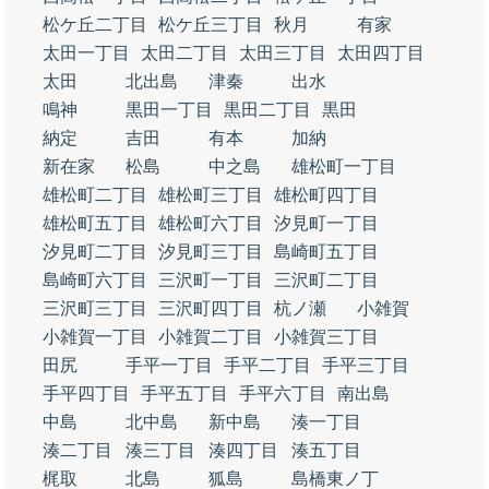
松ケ丘二丁目
松ケ丘三丁目
秋月
有家
太田一丁目
太田二丁目
太田三丁目
太田四丁目
太田
北出島
津秦
出水
鳴神
黒田一丁目
黒田二丁目
黒田
納定
吉田
有本
加納
新在家
松島
中之島
雄松町一丁目
雄松町二丁目
雄松町三丁目
雄松町四丁目
雄松町五丁目
雄松町六丁目
汐見町一丁目
汐見町二丁目
汐見町三丁目
島崎町五丁目
島崎町六丁目
三沢町一丁目
三沢町二丁目
三沢町三丁目
三沢町四丁目
杭ノ瀬
小雑賀
小雑賀一丁目
小雑賀二丁目
小雑賀三丁目
田尻
手平一丁目
手平二丁目
手平三丁目
手平四丁目
手平五丁目
手平六丁目
南出島
中島
北中島
新中島
湊一丁目
湊二丁目
湊三丁目
湊四丁目
湊五丁目
梶取
北島
狐島
島橋東ノ丁