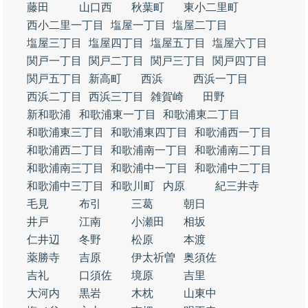
藤田
山口西
秋葉町
東小二里町
西小二里一丁目
塩屋一丁目
塩屋二丁目
塩屋三丁目
塩屋四丁目
塩屋五丁目
塩屋六丁目
関戸一丁目
関戸二丁目
関戸三丁目
関戸四丁目
関戸五丁目
新高町
西浜
西浜一丁目
西浜二丁目
西浜三丁目
雑賀崎
田野
新和歌浦
和歌浦東一丁目
和歌浦東二丁目
和歌浦東三丁目
和歌浦東四丁目
和歌浦西一丁目
和歌浦西二丁目
和歌浦南一丁目
和歌浦南二丁目
和歌浦南三丁目
和歌浦中一丁目
和歌浦中二丁目
和歌浦中三丁目
和歌川町
内原
紀三井寺
毛見
布引
三葛
朝日
井戸
江南
小瀬田
相坂
仁井辺
冬野
松原
本渡
薬勝寺
吉原
伊太祈曽
奥須佐
吉礼
口須佐
境原
吉里
大河内
黒岩
木枕
山東中