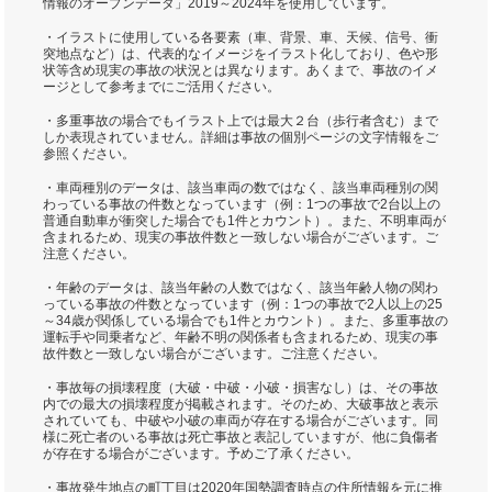
情報のオープンデータ」2019～2024年を使用しています。
・イラストに使用している各要素（車、背景、車、天候、信号、衝
突地点など）は、代表的なイメージをイラスト化しており、色や形
状等含め現実の事故の状況とは異なります。あくまで、事故のイメ
ージとして参考までにご活用ください。
・多重事故の場合でもイラスト上では最大２台（歩行者含む）まで
しか表現されていません。詳細は事故の個別ページの文字情報をご
参照ください。
・車両種別のデータは、該当車両の数ではなく、該当車両種別の関
わっている事故の件数となっています（例：1つの事故で2台以上の
普通自動車が衝突した場合でも1件とカウント）。また、不明車両が
含まれるため、現実の事故件数と一致しない場合がございます。ご
注意ください。
・年齢のデータは、該当年齢の人数ではなく、該当年齢人物の関わ
っている事故の件数となっています（例：1つの事故で2人以上の25
～34歳が関係している場合でも1件とカウント）。また、多重事故の
運転手や同乗者など、年齢不明の関係者も含まれるため、現実の事
故件数と一致しない場合がございます。ご注意ください。
・事故毎の損壊程度（大破・中破・小破・損害なし）は、その事故
内での最大の損壊程度が掲載されます。そのため、大破事故と表示
されていても、中破や小破の車両が存在する場合がございます。同
様に死亡者のいる事故は死亡事故と表記していますが、他に負傷者
が存在する場合がございます。予めご了承ください。
・事故発生地点の町丁目は2020年国勢調査時点の住所情報を元に推