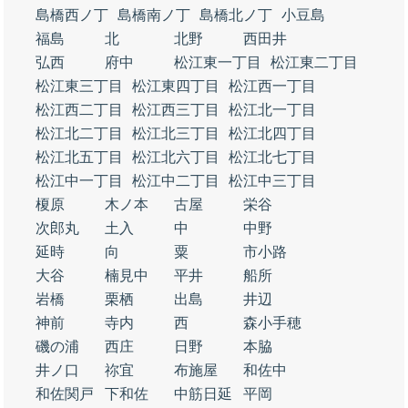
島橋西ノ丁
島橋南ノ丁
島橋北ノ丁
小豆島
福島
北
北野
西田井
弘西
府中
松江東一丁目
松江東二丁目
松江東三丁目
松江東四丁目
松江西一丁目
松江西二丁目
松江西三丁目
松江北一丁目
松江北二丁目
松江北三丁目
松江北四丁目
松江北五丁目
松江北六丁目
松江北七丁目
松江中一丁目
松江中二丁目
松江中三丁目
榎原
木ノ本
古屋
栄谷
次郎丸
土入
中
中野
延時
向
粟
市小路
大谷
楠見中
平井
船所
岩橋
栗栖
出島
井辺
神前
寺内
西
森小手穂
磯の浦
西庄
日野
本脇
井ノ口
祢宜
布施屋
和佐中
和佐関戸
下和佐
中筋日延
平岡