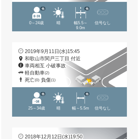
他
他
0～24歳
晴
幅5.5～
信号なし
9.0m
2019年9月11日(水)15:45
和歌山市関戸三丁目 付近
車両相互 小破事故
軽自動車
(2)
死亡
負傷
(0)
(1)
他
他
25～34歳
晴
幅～5.5m
信号なし
2018年12月12日(水)19:50