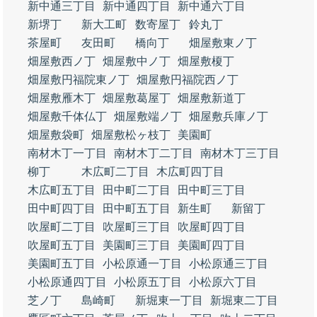
新中通三丁目
新中通四丁目
新中通六丁目
新堺丁
新大工町
数寄屋丁
鈴丸丁
茶屋町
友田町
橋向丁
畑屋敷東ノ丁
畑屋敷西ノ丁
畑屋敷中ノ丁
畑屋敷榎丁
畑屋敷円福院東ノ丁
畑屋敷円福院西ノ丁
畑屋敷雁木丁
畑屋敷葛屋丁
畑屋敷新道丁
畑屋敷千体仏丁
畑屋敷端ノ丁
畑屋敷兵庫ノ丁
畑屋敷袋町
畑屋敷松ヶ枝丁
美園町
南材木丁一丁目
南材木丁二丁目
南材木丁三丁目
柳丁
木広町二丁目
木広町四丁目
木広町五丁目
田中町二丁目
田中町三丁目
田中町四丁目
田中町五丁目
新生町
新留丁
吹屋町二丁目
吹屋町三丁目
吹屋町四丁目
吹屋町五丁目
美園町三丁目
美園町四丁目
美園町五丁目
小松原通一丁目
小松原通三丁目
小松原通四丁目
小松原五丁目
小松原六丁目
芝ノ丁
島崎町
新堀東一丁目
新堀東二丁目