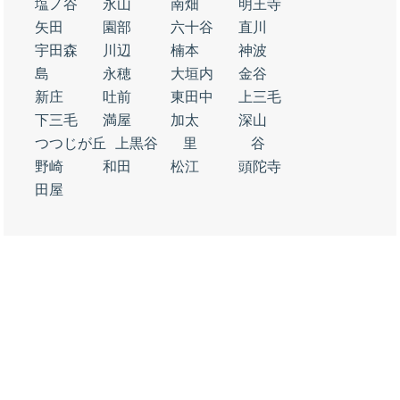
塩ノ谷
永山
南畑
明王寺
矢田
園部
六十谷
直川
宇田森
川辺
楠本
神波
島
永穂
大垣内
金谷
新庄
吐前
東田中
上三毛
下三毛
満屋
加太
深山
つつじが丘
上黒谷
里
谷
野崎
和田
松江
頭陀寺
田屋