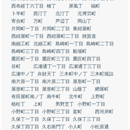
西布経丁六丁目
橋丁
屏風丁
福町
卜半町
西汀丁
北汀丁
元博労町
寄合町
万町
芦辺丁
岡山丁
片岡町一丁目
片岡町二丁目
東紺屋町
西紺屋町一丁目
西紺屋町二丁目
雑賀道
南細工町
北細工町
島崎町一丁目
島崎町二丁目
島崎町三丁目
島崎町四丁目
船場町
鷹匠町一丁目
鷹匠町三丁目
鷹匠町四丁目
谷町
広瀬通丁一丁目
広瀬通丁三丁目
広瀬中ノ丁
弁財天丁
三木町中ノ丁
三木町堀詰
南片原一丁目
南片原二丁目
屋形町一丁目
屋形町二丁目
屋形町三丁目
山蔭丁
網屋町
有田屋町南ノ丁
南牛町
北牛町
上野町
植松丁
上町
男野芝丁
小野町一丁目
小野町二丁目
小野町三丁目
駕町
西河岸町
久保丁一丁目
久保丁二丁目
久保丁三丁目
久保丁四丁目
久右衛門丁
小人町
小松原通