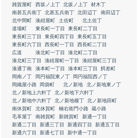
雑賀屋町
西坂ノ上丁
北坂ノ上丁
材木丁
南甚五兵衛丁
北甚五兵衛丁
北田辺丁
南田辺丁
北中間町
湊紺屋町
土佐町
北土佐丁
道場町
東長町一丁目
東長町二丁目
東長町三丁目
東長町四丁目
東長町五丁目
東長町六丁目
西長町一丁目
西長町二丁目
広道
湊北町一丁目
湊北町二丁目
湊北町三丁目
湊紺屋町一丁目
湊紺屋町三丁目
湊通丁南
湊本町一丁目
湊本町三丁目
餌差町
岡南ノ丁
岡円福院東ノ丁
岡円福院西ノ丁
岡織屋小路
岡袋町
北ノ新地
北ノ新地東ノ丁
北ノ新地上六軒丁
北ノ新地下六軒丁
北ノ新地中六軒丁
北ノ新地榎丁
北ノ新地田町
南休賀町
北休賀町
楠右衛門小路
蔵小路
毛革屋丁
南雑賀町
新雑賀町
新通一丁目
新通二丁目
新通三丁目
新通四丁目
新通五丁目
新通六丁目
新通七丁目
新中通一丁目