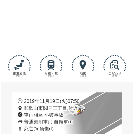
都道府県
沿線・駅
地図
こだわり
で探す
で探す
で探す
条件
2019年11月19日(火)07:50
和歌山市関戸三丁目 付近
車両相互 小破事故
普通乗用車
自転車
(1)
(1)
死亡
負傷
(0)
(1)