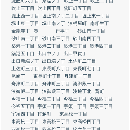
鷹匠町六丁目
茶屋ノ丁
吹上一丁目
吹上二丁目
吹上三丁目
吹上四丁目
鷹匠町五丁目
堀止西一丁目
堀止南ノ丁二丁目
堀止東一丁目
堀止東二丁目
堀止南ノ丁
湊桶屋町
南相生丁
金龍寺丁
湊
作事丁
砂山南一丁目
砂山南二丁目
砂山南三丁目
砂山南四丁目
築港一丁目
築港二丁目
築港三丁目
築港四丁目
築港五丁目
出口中ノ丁
出口甲賀丁
出口新端ノ丁
出口端ノ丁
土佐町二丁目
土佐町三丁目
東長町八丁目
東長町七丁目
尾崎丁
東長町十丁目
舟津町一丁目
舟津町二丁目
舟津町三丁目
湊御殿一丁目
湊御殿二丁目
湊御殿三丁目
湊通丁北
葵町
今福一丁目
今福二丁目
今福三丁目
今福四丁目
今福五丁目
宇須一丁目
宇須二丁目
宇須三丁目
宇須四丁目
打越町
東高松一丁目
東高松二丁目
東高松三丁目
東高松四丁目
西高松一丁目
西高松二丁目
松ケ丘一丁目