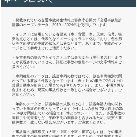
・掲載されている交通事故発生情報は警察庁公開の「交通事故統計
情報のオープンデータ」2019～2024年を使用しています。
・イラストに使用している各要素（車、背景、車、天候、信号、衝
突地点など）は、代表的なイメージをイラスト化しており、色や形
状等含め現実の事故の状況とは異なります。あくまで、事故のイメ
ージとして参考までにご活用ください。
・多重事故の場合でもイラスト上では最大２台（歩行者含む）まで
しか表現されていません。詳細は事故の個別ページの文字情報をご
参照ください。
・車両種別のデータは、該当車両の数ではなく、該当車両種別の関
わっている事故の件数となっています（例：1つの事故で2台以上の
普通自動車が衝突した場合でも1件とカウント）。また、不明車両が
含まれるため、現実の事故件数と一致しない場合がございます。ご
注意ください。
・年齢のデータは、該当年齢の人数ではなく、該当年齢人物の関わ
っている事故の件数となっています（例：1つの事故で2人以上の25
～34歳が関係している場合でも1件とカウント）。また、多重事故の
運転手や同乗者など、年齢不明の関係者も含まれるため、現実の事
故件数と一致しない場合がございます。ご注意ください。
・事故毎の損壊程度（大破・中破・小破・損害なし）は、その事故
内での最大の損壊程度が掲載されます。そのため、大破事故と表示