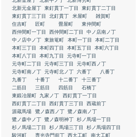
北新金屋丁
北新中ノ丁
北新博労町
北新元金屋丁
東釘貫丁一丁目
東釘貫丁二丁目
東釘貫丁三丁目
北釘貫丁
米屋町
雑賀町
住吉町
匠町
畳屋町
東仲間町
西仲間町一丁目
西仲間町二丁目
中ノ店南ノ丁
中ノ店中ノ丁
東旅篭町
本町一丁目
本町二丁目
本町三丁目
本町四丁目
本町五丁目
本町六丁目
本町八丁目
本町九丁目
元寺町一丁目
元寺町二丁目
元寺町三丁目
元寺町西ノ丁
元寺町南ノ丁
元寺町北ノ丁
六番丁
八番丁
九番丁
十番丁
十二番丁
十三番丁
二筋目
三筋目
四筋目
石橋丁
東鍛冶屋町
九家ノ丁
西釘貫丁一丁目
西釘貫丁二丁目
西釘貫丁三丁目
西蔵前丁
源蔵馬場
鷺ノ森西ノ丁
鷺ノ森南ノ丁
鷺ノ森中ノ丁
鷺ノ森明神丁
杉ノ馬場一丁目
杉ノ馬場二丁目
杉ノ馬場三丁目
杉ノ馬場四丁目
駿河町
専光寺門前丁
西大工町
南大工町