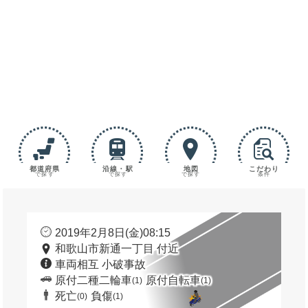
都道府県
沿線・駅
地図
こだわり
で探す
で探す
で探す
条件
2019年2月8日(金)08:15
和歌山市新通一丁目 付近
車両相互 小破事故
原付二種二輪車
原付自転車
(1)
(1)
死亡
負傷
(0)
(1)