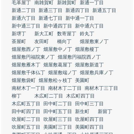
毛革屋丁
南雑賀町
新雑賀町
新通一丁目
新通二丁目
新通三丁目
新通四丁目
新通五丁目
新通六丁目
新通七丁目
新中通一丁目
新中通三丁目
新中通四丁目
新中通六丁目
新堺丁
新大工町
数寄屋丁
鈴丸丁
茶屋町
友田町
橋向丁
畑屋敷東ノ丁
畑屋敷西ノ丁
畑屋敷中ノ丁
畑屋敷榎丁
畑屋敷円福院東ノ丁
畑屋敷円福院西ノ丁
畑屋敷雁木丁
畑屋敷葛屋丁
畑屋敷新道丁
畑屋敷千体仏丁
畑屋敷端ノ丁
畑屋敷兵庫ノ丁
畑屋敷袋町
畑屋敷松ヶ枝丁
美園町
南材木丁一丁目
南材木丁二丁目
南材木丁三丁目
柳丁
木広町二丁目
木広町四丁目
木広町五丁目
田中町二丁目
田中町三丁目
田中町四丁目
田中町五丁目
新生町
新留丁
吹屋町二丁目
吹屋町三丁目
吹屋町四丁目
吹屋町五丁目
美園町三丁目
美園町四丁目