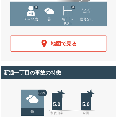
他
他
35～44歳
曇
幅5.5～
信号なし
9.0m
地図で見る
新通一丁目の事故の特徴
100%
5.0
5.0
曇
和歌山県
全国