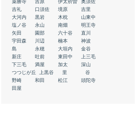
薬勝寺
吉原
伊太祈曽
奥須佐
吉礼
口須佐
境原
吉里
大河内
黒岩
木枕
山東中
塩ノ谷
永山
南畑
明王寺
矢田
園部
六十谷
直川
宇田森
川辺
楠本
神波
島
永穂
大垣内
金谷
新庄
吐前
東田中
上三毛
下三毛
満屋
加太
深山
つつじが丘
上黒谷
里
谷
野崎
和田
松江
頭陀寺
田屋