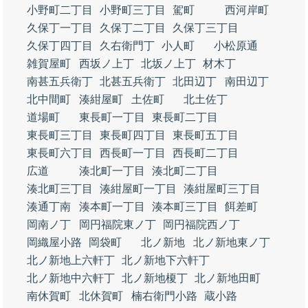
小野町二丁目
小野町三丁目
駕町
西河岸町
久保丁一丁目
久保丁二丁目
久保丁三丁目
久保丁四丁目
久右衛門丁
小人町
小松原通
雑賀屋町
西坂ノ上丁
北坂ノ上丁
材木丁
南甚五兵衛丁
北甚五兵衛丁
北田辺丁
南田辺丁
北中間町
湊紺屋町
土佐町
北土佐丁
道場町
東長町一丁目
東長町二丁目
東長町三丁目
東長町四丁目
東長町五丁目
東長町六丁目
西長町一丁目
西長町二丁目
広道
湊北町一丁目
湊北町二丁目
湊北町三丁目
湊紺屋町一丁目
湊紺屋町三丁目
湊通丁南
湊本町一丁目
湊本町三丁目
餌差町
岡南ノ丁
岡円福院東ノ丁
岡円福院西ノ丁
岡織屋小路
岡袋町
北ノ新地
北ノ新地東ノ丁
北ノ新地上六軒丁
北ノ新地下六軒丁
北ノ新地中六軒丁
北ノ新地榎丁
北ノ新地田町
南休賀町
北休賀町
楠右衛門小路
蔵小路