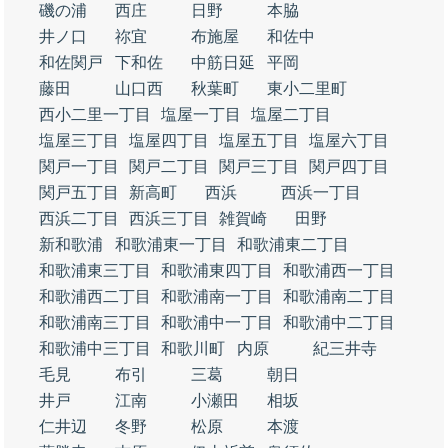
磯の浦
西庄
日野
本脇
井ノ口
祢宜
布施屋
和佐中
和佐関戸
下和佐
中筋日延
平岡
藤田
山口西
秋葉町
東小二里町
西小二里一丁目
塩屋一丁目
塩屋二丁目
塩屋三丁目
塩屋四丁目
塩屋五丁目
塩屋六丁目
関戸一丁目
関戸二丁目
関戸三丁目
関戸四丁目
関戸五丁目
新高町
西浜
西浜一丁目
西浜二丁目
西浜三丁目
雑賀崎
田野
新和歌浦
和歌浦東一丁目
和歌浦東二丁目
和歌浦東三丁目
和歌浦東四丁目
和歌浦西一丁目
和歌浦西二丁目
和歌浦南一丁目
和歌浦南二丁目
和歌浦南三丁目
和歌浦中一丁目
和歌浦中二丁目
和歌浦中三丁目
和歌川町
内原
紀三井寺
毛見
布引
三葛
朝日
井戸
江南
小瀬田
相坂
仁井辺
冬野
松原
本渡