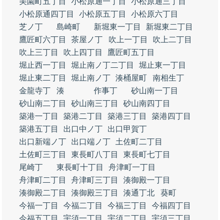
美園町五丁目
小松原通一丁目
小松原通三丁目
小松原通四丁目
小松原五丁目
小松原六丁目
芝ノ丁
島崎町
新堀東一丁目
新堀東二丁目
鷹匠町六丁目
茶屋ノ丁
吹上一丁目
吹上二丁目
吹上三丁目
吹上四丁目
鷹匠町五丁目
堀止西一丁目
堀止南ノ丁二丁目
堀止東一丁目
堀止東二丁目
堀止南ノ丁
湊桶屋町
南相生丁
金龍寺丁
湊
作事丁
砂山南一丁目
砂山南二丁目
砂山南三丁目
砂山南四丁目
築港一丁目
築港二丁目
築港三丁目
築港四丁目
築港五丁目
出口中ノ丁
出口甲賀丁
出口新端ノ丁
出口端ノ丁
土佐町二丁目
土佐町三丁目
東長町八丁目
東長町七丁目
尾崎丁
東長町十丁目
舟津町一丁目
舟津町二丁目
舟津町三丁目
湊御殿一丁目
湊御殿二丁目
湊御殿三丁目
湊通丁北
葵町
今福一丁目
今福二丁目
今福三丁目
今福四丁目
今福五丁目
宇須一丁目
宇須二丁目
宇須三丁目