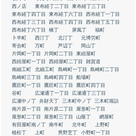
西ノ店
東布経丁二丁目
東布経丁三丁目
東布経丁四丁目
東布経丁六丁目
西布経丁一丁目
西布経丁三丁目
西布経丁四丁目
西布経丁五丁目
西布経丁六丁目
橋丁
屏風丁
福町
卜半町
西汀丁
北汀丁
元博労町
寄合町
万町
芦辺丁
岡山丁
片岡町一丁目
片岡町二丁目
東紺屋町
西紺屋町一丁目
西紺屋町二丁目
雑賀道
南細工町
北細工町
島崎町一丁目
島崎町二丁目
島崎町三丁目
島崎町四丁目
船場町
鷹匠町一丁目
鷹匠町三丁目
鷹匠町四丁目
谷町
広瀬通丁一丁目
広瀬通丁三丁目
広瀬中ノ丁
弁財天丁
三木町中ノ丁
三木町堀詰
南片原一丁目
南片原二丁目
屋形町一丁目
屋形町二丁目
屋形町三丁目
山蔭丁
網屋町
有田屋町南ノ丁
南牛町
北牛町
上野町
植松丁
上町
男野芝丁
小野町一丁目