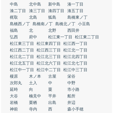
中島
北中島
新中島
湊一丁目
湊二丁目
湊三丁目
湊四丁目
湊五丁目
梶取
北島
狐島
島橋東ノ丁
島橋西ノ丁
島橋南ノ丁
島橋北ノ丁
小豆島
福島
北
北野
西田井
弘西
府中
松江東一丁目
松江東二丁目
松江東三丁目
松江東四丁目
松江西一丁目
松江西二丁目
松江西三丁目
松江北一丁目
松江北二丁目
松江北三丁目
松江北四丁目
松江北五丁目
松江北六丁目
松江北七丁目
松江中一丁目
松江中二丁目
松江中三丁目
榎原
木ノ本
古屋
栄谷
次郎丸
土入
中
中野
延時
向
粟
市小路
大谷
楠見中
平井
船所
岩橋
栗栖
出島
井辺
神前
寺内
西
森小手穂