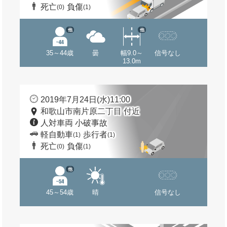
死亡
負傷
(0)
(1)
他
他
35～44歳
曇
幅9.0～
信号なし
13.0m
2019年7月24日(水)11:00
和歌山市南片原二丁目 付近
人対車両 小破事故
軽自動車
歩行者
(1)
(1)
死亡
負傷
(0)
(1)
他
45～54歳
晴
信号なし