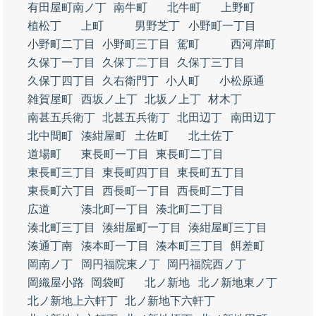
有田屋町南ノ丁
南牛町
北牛町
上野町
植松丁
上町
男野芝丁
小野町一丁目
小野町二丁目
小野町三丁目
駕町
西河岸町
久保丁一丁目
久保丁二丁目
久保丁三丁目
久保丁四丁目
久右衛門丁
小人町
小松原通
雑賀屋町
西坂ノ上丁
北坂ノ上丁
材木丁
南甚五兵衛丁
北甚五兵衛丁
北田辺丁
南田辺丁
北中間町
湊紺屋町
土佐町
北土佐丁
道場町
東長町一丁目
東長町二丁目
東長町三丁目
東長町四丁目
東長町五丁目
東長町六丁目
西長町一丁目
西長町二丁目
広道
湊北町一丁目
湊北町二丁目
湊北町三丁目
湊紺屋町一丁目
湊紺屋町三丁目
湊通丁南
湊本町一丁目
湊本町三丁目
餌差町
岡南ノ丁
岡円福院東ノ丁
岡円福院西ノ丁
岡織屋小路
岡袋町
北ノ新地
北ノ新地東ノ丁
北ノ新地上六軒丁
北ノ新地下六軒丁