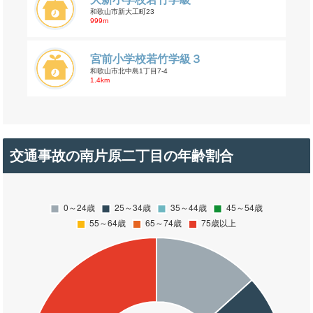
和歌山市新大工町23
999m
宮前小学校若竹学級３
和歌山市北中島1丁目7-4
1.4km
交通事故の南片原二丁目の年齢割合