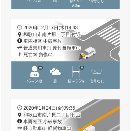
0～24歳
晴
幅5.5～
信号なし
9.0m
2020年12月17日(木)14:43
和歌山市南片原二丁目 付近
車両相互 中破事故
普通乗用車
原付自転車
(1)
(1)
死亡
負傷
(0)
(1)
他
他
45～54歳
曇
幅～5.5m
信号なし
2020年1月24日(金)09:35
和歌山市南片原二丁目 付近
車両相互 小破事故
軽自動車
軽貨物車
(1)
(1)