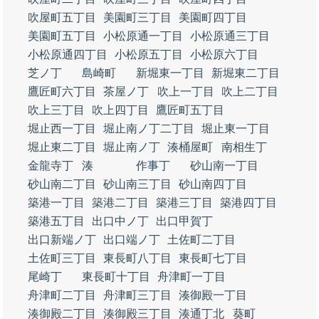
吹屋町五丁目
美園町三丁目
美園町四丁目
美園町五丁目
小松原通一丁目
小松原通三丁目
小松原通四丁目
小松原五丁目
小松原六丁目
芝ノ丁
島崎町
新堀東一丁目
新堀東二丁目
鷹匠町六丁目
茶屋ノ丁
吹上一丁目
吹上二丁目
吹上三丁目
吹上四丁目
鷹匠町五丁目
堀止西一丁目
堀止南ノ丁二丁目
堀止東一丁目
堀止東二丁目
堀止南ノ丁
湊桶屋町
南相生丁
金龍寺丁
湊
作事丁
砂山南一丁目
砂山南二丁目
砂山南三丁目
砂山南四丁目
築港一丁目
築港二丁目
築港三丁目
築港四丁目
築港五丁目
出口中ノ丁
出口甲賀丁
出口新端ノ丁
出口端ノ丁
土佐町二丁目
土佐町三丁目
東長町八丁目
東長町七丁目
尾崎丁
東長町十丁目
舟津町一丁目
舟津町二丁目
舟津町三丁目
湊御殿一丁目
湊御殿二丁目
湊御殿三丁目
湊通丁北
葵町