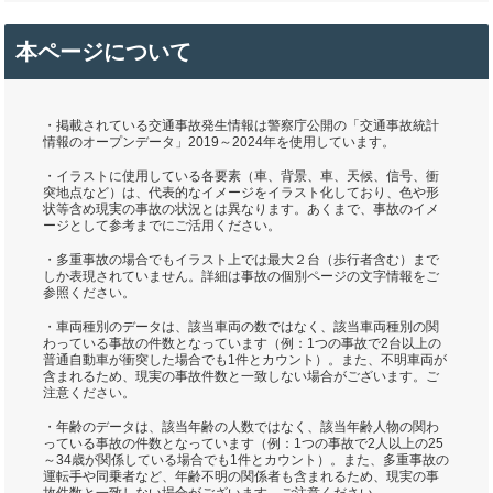
本ページについて
・掲載されている交通事故発生情報は警察庁公開の「交通事故統計
情報のオープンデータ」2019～2024年を使用しています。
・イラストに使用している各要素（車、背景、車、天候、信号、衝
突地点など）は、代表的なイメージをイラスト化しており、色や形
状等含め現実の事故の状況とは異なります。あくまで、事故のイメ
ージとして参考までにご活用ください。
・多重事故の場合でもイラスト上では最大２台（歩行者含む）まで
しか表現されていません。詳細は事故の個別ページの文字情報をご
参照ください。
・車両種別のデータは、該当車両の数ではなく、該当車両種別の関
わっている事故の件数となっています（例：1つの事故で2台以上の
普通自動車が衝突した場合でも1件とカウント）。また、不明車両が
含まれるため、現実の事故件数と一致しない場合がございます。ご
注意ください。
・年齢のデータは、該当年齢の人数ではなく、該当年齢人物の関わ
っている事故の件数となっています（例：1つの事故で2人以上の25
～34歳が関係している場合でも1件とカウント）。また、多重事故の
運転手や同乗者など、年齢不明の関係者も含まれるため、現実の事