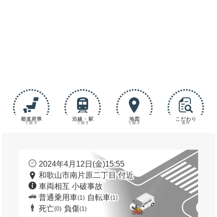
都道府県
沿線・駅
地図
こだわり
で探す
で探す
で探す
条件
2024年4月12日(金)15:55
和歌山市南片原二丁目 付近
車両相互 小破事故
普通乗用車
自転車
(1)
(1)
死亡
負傷
(0)
(1)