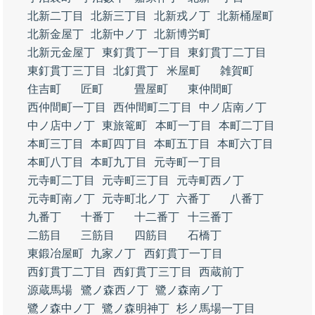
北新二丁目
北新三丁目
北新戎ノ丁
北新桶屋町
北新金屋丁
北新中ノ丁
北新博労町
北新元金屋丁
東釘貫丁一丁目
東釘貫丁二丁目
東釘貫丁三丁目
北釘貫丁
米屋町
雑賀町
住吉町
匠町
畳屋町
東仲間町
西仲間町一丁目
西仲間町二丁目
中ノ店南ノ丁
中ノ店中ノ丁
東旅篭町
本町一丁目
本町二丁目
本町三丁目
本町四丁目
本町五丁目
本町六丁目
本町八丁目
本町九丁目
元寺町一丁目
元寺町二丁目
元寺町三丁目
元寺町西ノ丁
元寺町南ノ丁
元寺町北ノ丁
六番丁
八番丁
九番丁
十番丁
十二番丁
十三番丁
二筋目
三筋目
四筋目
石橋丁
東鍛冶屋町
九家ノ丁
西釘貫丁一丁目
西釘貫丁二丁目
西釘貫丁三丁目
西蔵前丁
源蔵馬場
鷺ノ森西ノ丁
鷺ノ森南ノ丁
鷺ノ森中ノ丁
鷺ノ森明神丁
杉ノ馬場一丁目