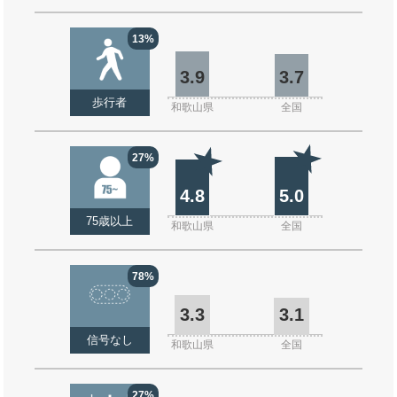
13%
3.9
3.7
歩行者
和歌山県
全国
27%
4.8
5.0
75歳以上
和歌山県
全国
78%
3.3
3.1
信号なし
和歌山県
全国
27%