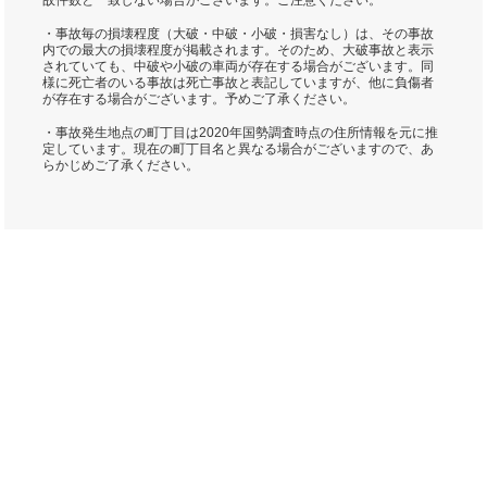
故件数と一致しない場合がございます。ご注意ください。
・事故毎の損壊程度（大破・中破・小破・損害なし）は、その事故
内での最大の損壊程度が掲載されます。そのため、大破事故と表示
されていても、中破や小破の車両が存在する場合がございます。同
様に死亡者のいる事故は死亡事故と表記していますが、他に負傷者
が存在する場合がございます。予めご了承ください。
・事故発生地点の町丁目は2020年国勢調査時点の住所情報を元に推
定しています。現在の町丁目名と異なる場合がございますので、あ
らかじめご了承ください。