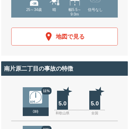
25～34歳
晴
幅5.5～
信号なし
9.0m
地図で見る
南片原二丁目の事故の特徴
11%
5.0
5.0
0時
和歌山県
全国