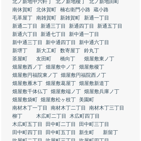
北ノ新地中六軒丁
北ノ新地榎丁
北ノ新地田町
南休賀町
北休賀町
楠右衛門小路
蔵小路
毛革屋丁
南雑賀町
新雑賀町
新通一丁目
新通二丁目
新通三丁目
新通四丁目
新通五丁目
新通六丁目
新通七丁目
新中通一丁目
新中通三丁目
新中通四丁目
新中通六丁目
新堺丁
新大工町
数寄屋丁
鈴丸丁
茶屋町
友田町
橋向丁
畑屋敷東ノ丁
畑屋敷西ノ丁
畑屋敷中ノ丁
畑屋敷榎丁
畑屋敷円福院東ノ丁
畑屋敷円福院西ノ丁
畑屋敷雁木丁
畑屋敷葛屋丁
畑屋敷新道丁
畑屋敷千体仏丁
畑屋敷端ノ丁
畑屋敷兵庫ノ丁
畑屋敷袋町
畑屋敷松ヶ枝丁
美園町
南材木丁一丁目
南材木丁二丁目
南材木丁三丁目
柳丁
木広町二丁目
木広町四丁目
木広町五丁目
田中町二丁目
田中町三丁目
田中町四丁目
田中町五丁目
新生町
新留丁
吹屋町二丁目
吹屋町三丁目
吹屋町四丁目