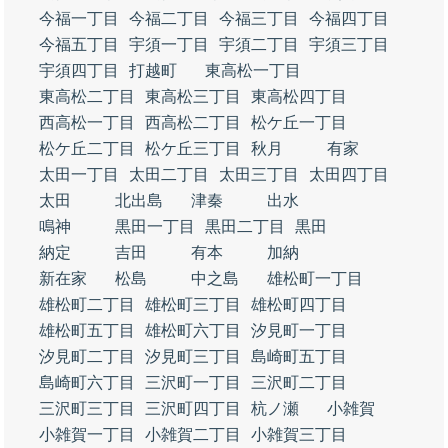
今福一丁目
今福二丁目
今福三丁目
今福四丁目
今福五丁目
宇須一丁目
宇須二丁目
宇須三丁目
宇須四丁目
打越町
東高松一丁目
東高松二丁目
東高松三丁目
東高松四丁目
西高松一丁目
西高松二丁目
松ケ丘一丁目
松ケ丘二丁目
松ケ丘三丁目
秋月
有家
太田一丁目
太田二丁目
太田三丁目
太田四丁目
太田
北出島
津秦
出水
鳴神
黒田一丁目
黒田二丁目
黒田
納定
吉田
有本
加納
新在家
松島
中之島
雄松町一丁目
雄松町二丁目
雄松町三丁目
雄松町四丁目
雄松町五丁目
雄松町六丁目
汐見町一丁目
汐見町二丁目
汐見町三丁目
島崎町五丁目
島崎町六丁目
三沢町一丁目
三沢町二丁目
三沢町三丁目
三沢町四丁目
杭ノ瀬
小雑賀
小雑賀一丁目
小雑賀二丁目
小雑賀三丁目