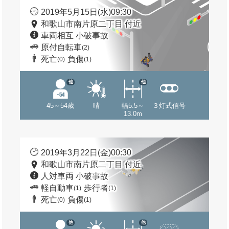
2019年5月15日(水)09:30
和歌山市南片原二丁目 付近
車両相互 小破事故
原付自転車
(2)
死亡
負傷
(0)
(1)
他
他
45～54歳
晴
幅5.5～
３灯式信号
13.0m
2019年3月22日(金)00:30
和歌山市南片原二丁目 付近
人対車両 小破事故
軽自動車
歩行者
(1)
(1)
死亡
負傷
(0)
(1)
他
他