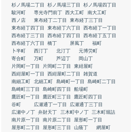
杉ノ馬場二丁目
杉ノ馬場三丁目
杉ノ馬場四丁目
駿河町
専光寺門前丁
西大工町
南大工町
西ノ店
東布経丁二丁目
東布経丁三丁目
東布経丁四丁目
東布経丁六丁目
西布経丁一丁目
西布経丁三丁目
西布経丁四丁目
西布経丁五丁目
西布経丁六丁目
橋丁
屏風丁
福町
卜半町
西汀丁
北汀丁
元博労町
寄合町
万町
芦辺丁
岡山丁
片岡町一丁目
片岡町二丁目
東紺屋町
西紺屋町一丁目
西紺屋町二丁目
雑賀道
南細工町
北細工町
島崎町一丁目
島崎町二丁目
島崎町三丁目
島崎町四丁目
船場町
鷹匠町一丁目
鷹匠町三丁目
鷹匠町四丁目
谷町
広瀬通丁一丁目
広瀬通丁三丁目
広瀬中ノ丁
弁財天丁
三木町中ノ丁
三木町堀詰
南片原一丁目
南片原二丁目
屋形町一丁目
屋形町二丁目
屋形町三丁目
山蔭丁
網屋町