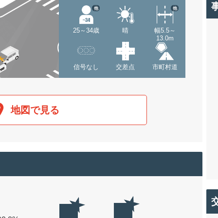
他
他
25～34歳
晴
幅5.5～
13.0m
信号なし
交差点
市町村道
地図で見る