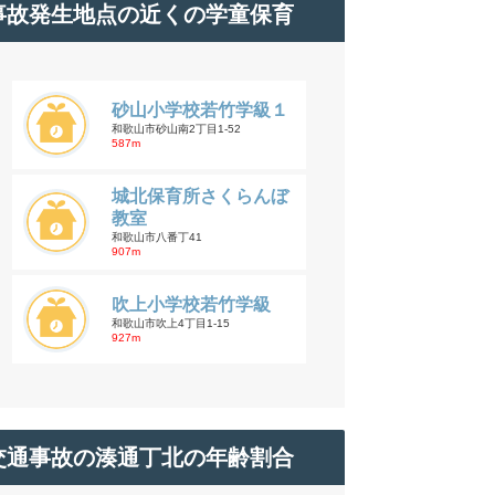
事故発生地点の近くの学童保育
砂山小学校若竹学級１
和歌山市砂山南2丁目1-52
587m
城北保育所さくらんぼ
教室
和歌山市八番丁41
907m
吹上小学校若竹学級
和歌山市吹上4丁目1-15
927m
交通事故の湊通丁北の年齢割合