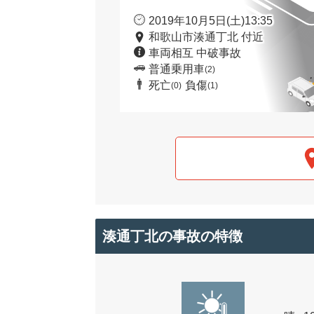
2019年10月5日(土)13:35
和歌山市湊通丁北 付近
車両相互 中破事故
普通乗用車
(2)
死亡
負傷
(0)
(1)
湊通丁北の事故の特徴