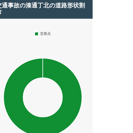
交通事故の湊通丁北の道路形状割
合