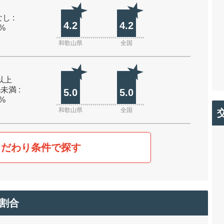
し :
4.2
4.2
0%
和歌山県
全国
m以上
m未満 :
5.0
5.0
0%
和歌山県
全国
こだわり条件で探す
割合