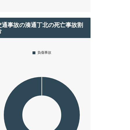
交通事故の湊通丁北の死亡事故割
合