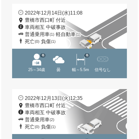
2022年12月14日(水)11:08
豊橋市西口町 付近
車両相互 中破事故
普通乗用車
軽自動車
(1)
(1)
死亡
負傷
(0)
(1)
他
他
25～34歳
曇
幅～5.5m
信号なし
2022年12月13日(火)12:35
豊橋市西口町 付近
車両相互 中破事故
普通乗用車
(2)
死亡
負傷
(0)
(1)