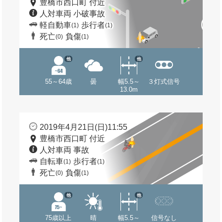
豊橋市西口町 付近
人対車両 小破事故
軽自動車
歩行者
(1)
(1)
死亡
負傷
(0)
(1)
他
他
55～64歳
曇
幅5.5～
３灯式信号
13.0m
2019年4月21日(日)11:55
豊橋市西口町 付近
人対車両 事故
自転車
歩行者
(1)
(1)
死亡
負傷
(0)
(1)
他
他
75歳以上
晴
幅5.5～
信号なし