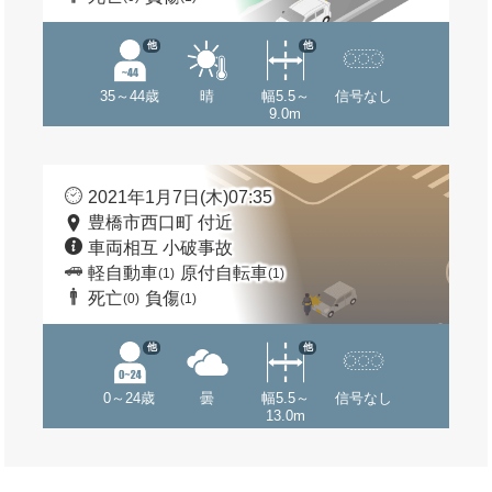
他
他
35～44歳
晴
幅5.5～
信号なし
9.0m
2021年1月7日(木)07:35
豊橋市西口町 付近
車両相互 小破事故
軽自動車
原付自転車
(1)
(1)
死亡
負傷
(0)
(1)
他
他
0～24歳
曇
幅5.5～
信号なし
13.0m