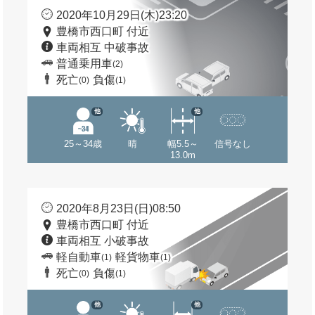
2020年10月29日(木)23:20
豊橋市西口町 付近
車両相互 中破事故
普通乗用車
(2)
死亡
負傷
(0)
(1)
他
他
25～34歳
晴
幅5.5～
信号なし
13.0m
2020年8月23日(日)08:50
豊橋市西口町 付近
車両相互 小破事故
軽自動車
軽貨物車
(1)
(1)
死亡
負傷
(0)
(1)
他
他