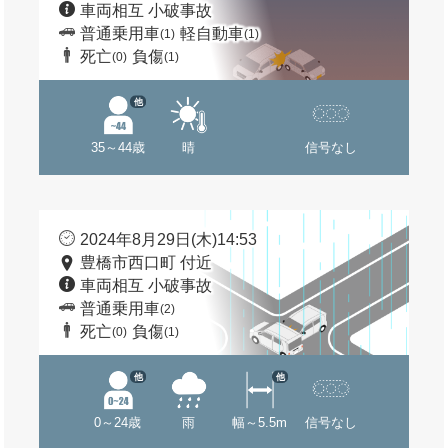
車両相互 小破事故
普通乗用車
軽自動車
(1)
(1)
死亡
負傷
(0)
(1)
他
35～44歳
晴
信号なし
2024年8月29日(木)14:53
豊橋市西口町 付近
車両相互 小破事故
普通乗用車
(2)
死亡
負傷
(0)
(1)
他
他
0～24歳
雨
幅～5.5m
信号なし