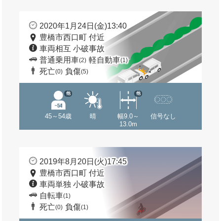
2020年1月24日(金)13:40
豊橋市西口町 付近
車両相互 小破事故
普通乗用車
軽自動車
(2)
(1)
死亡
負傷
(0)
(5)
他
他
45～54歳
晴
幅9.0～
信号なし
13.0m
2019年8月20日(火)17:45
豊橋市西口町 付近
車両単独 小破事故
自転車
(1)
死亡
負傷
(0)
(1)