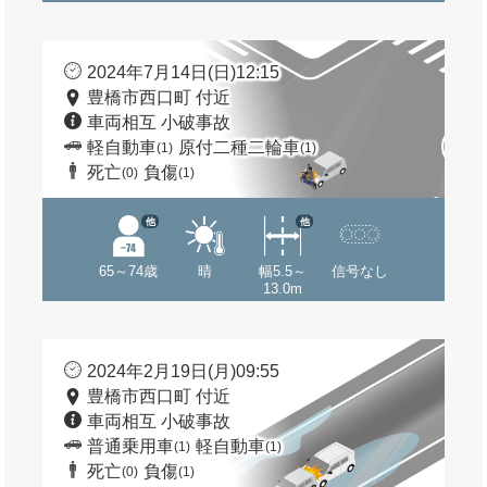
2024年7月14日(日)12:15
豊橋市西口町 付近
車両相互 小破事故
軽自動車
原付二種二輪車
(1)
(1)
死亡
負傷
(0)
(1)
他
他
65～74歳
晴
幅5.5～
信号なし
13.0m
2024年2月19日(月)09:55
豊橋市西口町 付近
車両相互 小破事故
普通乗用車
軽自動車
(1)
(1)
死亡
負傷
(0)
(1)