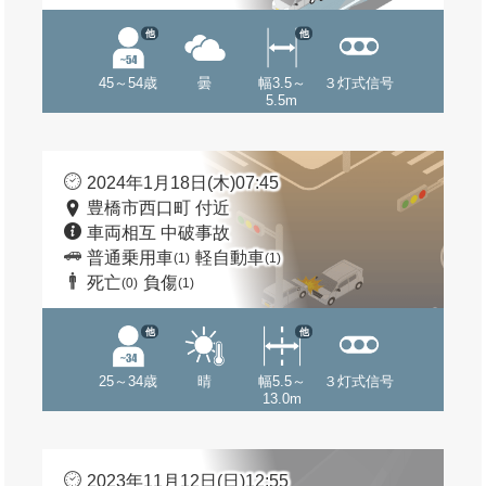
他
他
45～54歳
曇
幅3.5～
３灯式信号
5.5m
2024年1月18日(木)07:45
豊橋市西口町 付近
車両相互 中破事故
普通乗用車
軽自動車
(1)
(1)
死亡
負傷
(0)
(1)
他
他
25～34歳
晴
幅5.5～
３灯式信号
13.0m
2023年11月12日(日)12:55