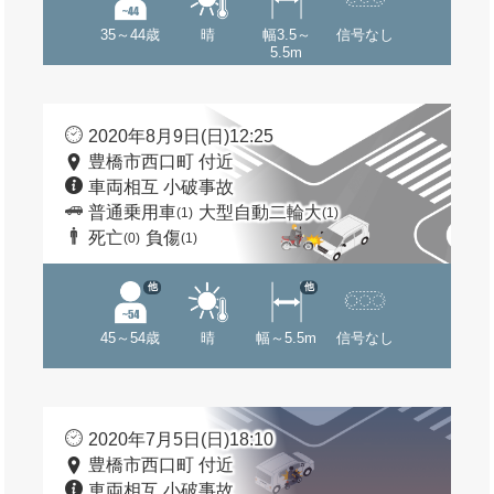
35～44歳
晴
幅3.5～
信号なし
5.5m
2020年8月9日(日)12:25
豊橋市西口町 付近
車両相互 小破事故
普通乗用車
大型自動二輪大
(1)
(1)
死亡
負傷
(0)
(1)
他
他
45～54歳
晴
幅～5.5m
信号なし
2020年7月5日(日)18:10
豊橋市西口町 付近
車両相互 小破事故