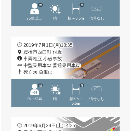
他
他
75歳以上
晴
幅～3.5m
信号なし
2019年7月1日(月)18:35
豊橋市西口町 付近
車両相互 小破事故
中型乗用車
普通乗用車
(1)
(1)
死亡
負傷
(0)
(1)
他
他
25～34歳
晴
幅3.5～
信号なし
5.5m
2019年6月29日(土)14:35