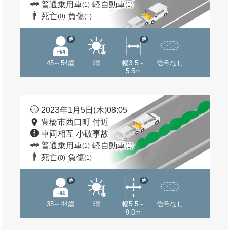
普通乗用車
軽自動車
(1)
(1)
死亡
負傷
(0)
(1)
他
他
45～54歳
晴
幅3.5～
信号なし
5.5m
2023年1月5日(木)08:05
豊橋市西口町 付近
車両相互 小破事故
普通乗用車
軽自動車
(1)
(1)
死亡
負傷
(0)
(1)
他
他
35～44歳
晴
幅5.5～
信号なし
9.0m