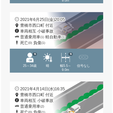
9.0m
2021年6月25日(金)20:05
豊橋市西口町 付近
車両相互 小破事故
普通乗用車
軽自動車
(1)
(1)
死亡
負傷
(0)
(1)
他
他
25～34歳
晴
幅5.5～
信号なし
9.0m
2021年4月14日(水)16:35
豊橋市西口町 付近
車両相互 小破事故
普通乗用車
(2)
死亡
負傷
(0)
(1)