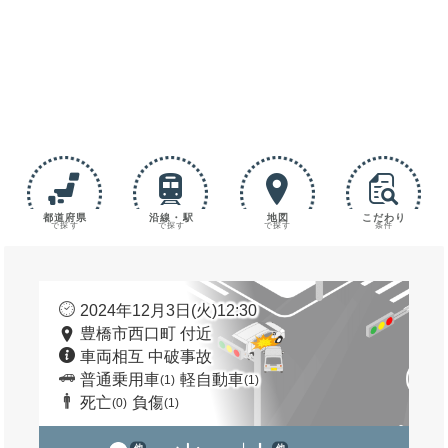
都道府県
沿線・駅
地図
こだわり
で探す
で探す
で探す
条件
2024年12月3日(火)12:30
豊橋市西口町 付近
車両相互 中破事故
普通乗用車
軽自動車
(1)
(1)
死亡
負傷
(0)
(1)
他
他