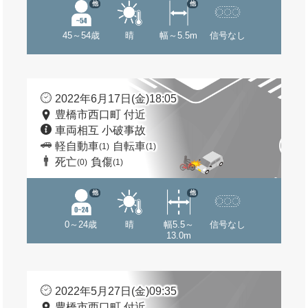
他
他
45～54歳
晴
幅～5.5m
信号なし
2022年6月17日(金)18:05
豊橋市西口町 付近
車両相互 小破事故
軽自動車
自転車
(1)
(1)
死亡
負傷
(0)
(1)
他
他
0～24歳
晴
幅5.5～
信号なし
13.0m
2022年5月27日(金)09:35
豊橋市西口町 付近