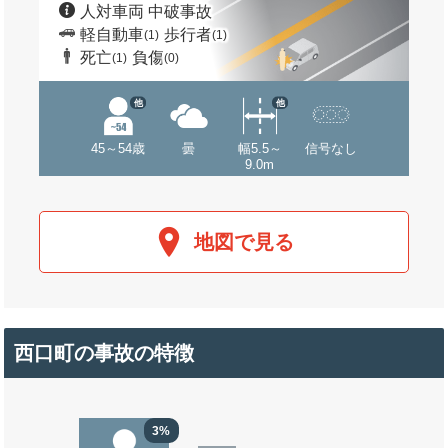
人対車両 中破事故
軽自動車
歩行者
(1)
(1)
死亡
負傷
(1)
(0)
他
他
45～54歳
曇
幅5.5～
信号なし
9.0m
地図で見る
西口町の事故の特徴
3%