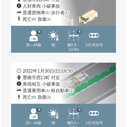
人対車両 小破事故
普通貨物車
歩行者
(1)
(1)
死亡
負傷
(0)
(1)
他
他
35～44歳
晴
幅5.5～
３灯式信号
13.0m
2022年1月30日(日)18:50
豊橋市西口町 付近
車両相互 小破事故
普通乗用車
軽自動車
(1)
(1)
死亡
負傷
(0)
(2)
他
他
25～34歳
晴
幅5.5～
３灯式信号