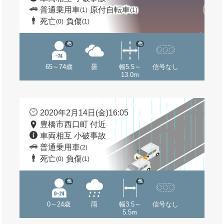
普通乗用車
原付自転車
(1)
(1)
死亡
負傷
(0)
(1)
他
他
65～74歳
曇
幅5.5～
信号なし
13.0m
2020年2月14日(金)16:05
豊橋市西口町 付近
車両相互 小破事故
普通乗用車
(2)
死亡
負傷
(0)
(1)
他
他
0～24歳
雨
幅3.5～
信号なし
5.5m