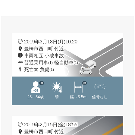
2019年3月18日(月)10:20
豊橋市西口町 付近
車両相互 小破事故
普通乗用車
軽自動車
(1)
(1)
死亡
負傷
(0)
(1)
他
他
25～34歳
晴
幅～5.5m
信号なし
2019年2月15日(金)18:55
豊橋市西口町 付近