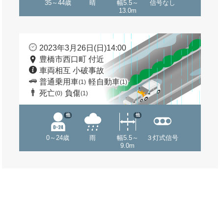
35～44歳
晴
幅5.5～
信号なし
13.0m
2023年3月26日(日)14:00
豊橋市西口町 付近
車両相互 小破事故
普通乗用車
軽自動車
(1)
(1)
死亡
負傷
(0)
(1)
他
他
0～24歳
雨
幅5.5～
３灯式信号
9.0m