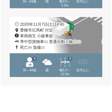
55～64歳
晴
幅3.5～
信号なし
5.5m
2020年11月7日(土)14:40
豊橋市伝馬町 付近
車両相互 小破事故
準中型貨物車
普通自動二輪小
(1)
(1)
死亡
負傷
(0)
(1)
他
他
35～44歳
曇
幅5.5～
信号なし
13.0m