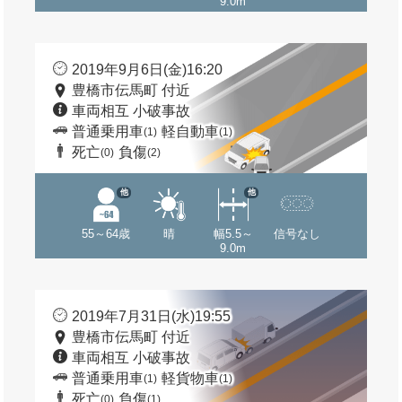
9.0m
2019年9月6日(金)16:20
豊橋市伝馬町 付近
車両相互 小破事故
普通乗用車
軽自動車
(1)
(1)
死亡
負傷
(0)
(2)
他
他
55～64歳
晴
幅5.5～
信号なし
9.0m
2019年7月31日(水)19:55
豊橋市伝馬町 付近
車両相互 小破事故
普通乗用車
軽貨物車
(1)
(1)
死亡
負傷
(0)
(1)