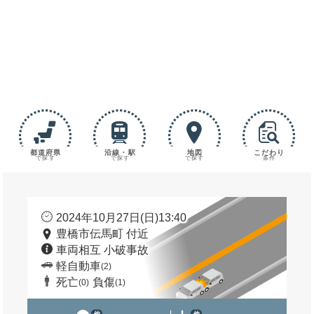
都道府県
沿線・駅
地図
こだわり
で探す
で探す
で探す
条件
2024年10月27日(日)13:40
豊橋市伝馬町 付近
車両相互 小破事故
軽自動車
(2)
死亡
負傷
(0)
(1)
他
他