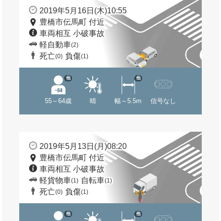
2019年5月16日(木)10:55
豊橋市伝馬町 付近
車両相互 小破事故
軽自動車
(2)
死亡
負傷
(0)
(1)
他
他
55～64歳
晴
幅～5.5m
信号なし
2019年5月13日(月)08:20
豊橋市伝馬町 付近
車両相互 小破事故
軽貨物車
自転車
(1)
(1)
死亡
負傷
(0)
(1)
他
他