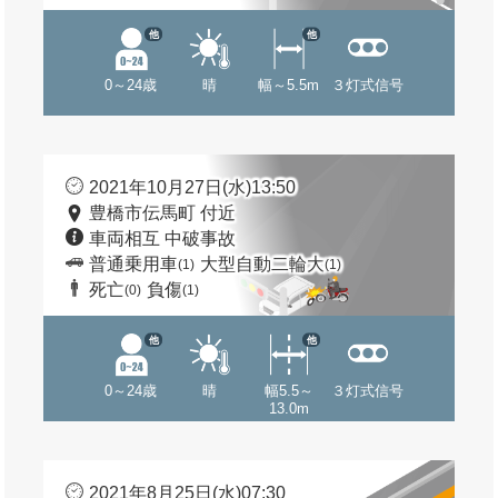
他
他
0～24歳
晴
幅～5.5m
３灯式信号
2021年10月27日(水)13:50
豊橋市伝馬町 付近
車両相互 中破事故
普通乗用車
大型自動二輪大
(1)
(1)
死亡
負傷
(0)
(1)
他
他
0～24歳
晴
幅5.5～
３灯式信号
13.0m
2021年8月25日(水)07:30