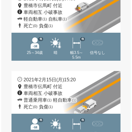
豊橋市伝馬町 付近
車両相互 小破事故
軽自動車
自転車
(1)
(1)
死亡
負傷
(0)
(1)
他
他
25～34歳
晴
幅3.5～
信号なし
5.5m
2021年2月15日(月)15:20
豊橋市伝馬町 付近
車両相互 小破事故
普通乗用車
軽自動車
(1)
(1)
死亡
負傷
(0)
(1)
他
他