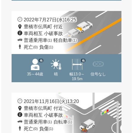
2022年7月27日(水)16:25
豊橋市伝馬町 付近
車両相互 小破事故
普通乗用車
軽自動車
(1)
(1)
死亡
負傷
(0)
(1)
他
他
35～44歳
晴
幅13.0～
信号なし
19.5m
2021年11月16日(火)13:20
豊橋市伝馬町 付近
車両相互 小破事故
普通乗用車
自転車
(1)
(1)
死亡
負傷
(0)
(1)