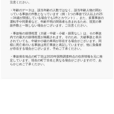
注意ください。
・年齢のデータは、該当年齢の人数ではなく、該当年齢人物の関わ
っている事故の件数となっています（例：1つの事故で2人以上の25
～34歳が関係している場合でも1件とカウント）。また、多重事故の
運転手や同乗者など、年齢不明の関係者も含まれるため、現実の事
故件数と一致しない場合がございます。ご注意ください。
・事故毎の損壊程度（大破・中破・小破・損害なし）は、その事故
内での最大の損壊程度が掲載されます。そのため、大破事故と表示
されていても、中破や小破の車両が存在する場合がございます。同
様に死亡者のいる事故は死亡事故と表記していますが、他に負傷者
が存在する場合がございます。予めご了承ください。
・事故発生地点の町丁目は2020年国勢調査時点の住所情報を元に推
定しています。現在の町丁目名と異なる場合がございますので、あ
らかじめご了承ください。