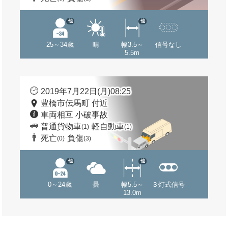
他
他
25～34歳
晴
幅3.5～
信号なし
5.5m
2019年7月22日(月)08:25
豊橋市伝馬町 付近
車両相互 小破事故
普通貨物車
軽自動車
(1)
(1)
死亡
負傷
(0)
(3)
他
他
0～24歳
曇
幅5.5～
３灯式信号
13.0m