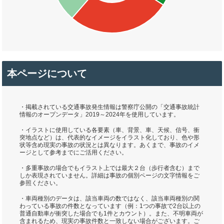
本ページについて
・掲載されている交通事故発生情報は警察庁公開の「交通事故統計
情報のオープンデータ」2019～2024年を使用しています。
・イラストに使用している各要素（車、背景、車、天候、信号、衝
突地点など）は、代表的なイメージをイラスト化しており、色や形
状等含め現実の事故の状況とは異なります。あくまで、事故のイメ
ージとして参考までにご活用ください。
・多重事故の場合でもイラスト上では最大２台（歩行者含む）まで
しか表現されていません。詳細は事故の個別ページの文字情報をご
参照ください。
・車両種別のデータは、該当車両の数ではなく、該当車両種別の関
わっている事故の件数となっています（例：1つの事故で2台以上の
普通自動車が衝突した場合でも1件とカウント）。また、不明車両が
含まれるため、現実の事故件数と一致しない場合がございます。ご