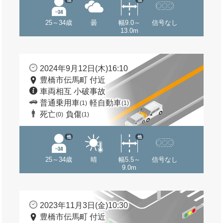
25～34歳
曇
幅9.0～
信号なし
13.0m
2024年9月12日(木)16:10
豊橋市伝馬町 付近
車両相互 小破事故
普通乗用車
軽自動車
(1)
(1)
死亡
負傷
(0)
(1)
他
他
25～34歳
晴
幅5.5～
信号なし
9.0m
2023年11月3日(金)10:30
豊橋市伝馬町 付近