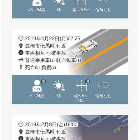
45～54歳
晴
幅～5.5m
信号なし
2019年4月22日(月)07:25
豊橋市伝馬町 付近
車両相互 小破事故
普通乗用車
軽自動車
(1)
(1)
死亡
負傷
(0)
(2)
他
他
0～24歳
晴
幅5.5～
信号なし
9.0m
2019年2月8日(金)18:00
豊橋市伝馬町 付近
車両相互 小破事故