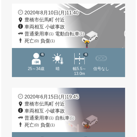
2020年8月10日(月)11:40
豊橋市伝馬町 付近
車両相互 小破事故
普通乗用車
電動自転車
(1)
(1)
死亡
負傷
(0)
(1)
他
他
25～34歳
晴
幅5.5～
信号なし
13.0m
2020年6月15日(月)19:45
豊橋市伝馬町 付近
車両相互 小破事故
普通乗用車
自転車
(1)
(1)
死亡
負傷
(0)
(1)