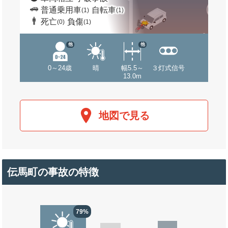
普通乗用車
自転車
(1)
(1)
死亡
負傷
(0)
(1)
他
他
0～24歳
晴
幅5.5～
３灯式信号
13.0m
地図で見る
伝馬町の事故の特徴
79%