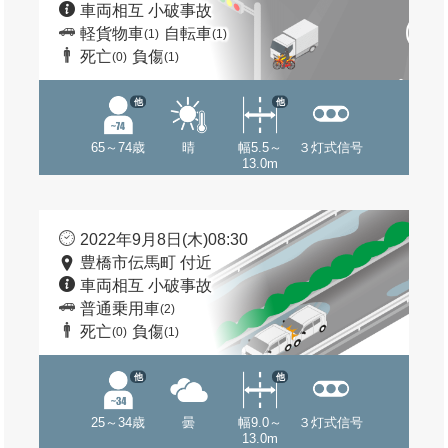
車両相互 小破事故
軽貨物車
自転車
(1)
(1)
死亡
負傷
(0)
(1)
他
他
65～74歳
晴
幅5.5～
３灯式信号
13.0m
2022年9月8日(木)08:30
豊橋市伝馬町 付近
車両相互 小破事故
普通乗用車
(2)
死亡
負傷
(0)
(1)
他
他
25～34歳
曇
幅9.0～
３灯式信号
13.0m