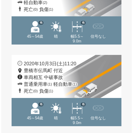
軽自動車
(2)
死亡
負傷
(0)
(1)
他
他
45～54歳
晴
幅5.5～
信号なし
9.0m
2020年10月3日(土)11:20
豊橋市伝馬町 付近
車両相互 中破事故
普通乗用車
軽自動車
(1)
(1)
死亡
負傷
(0)
(1)
他
他
45～54歳
晴
幅5.5～
信号なし
9.0m