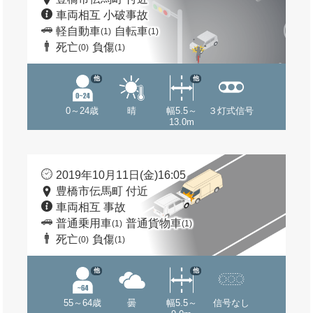
車両相互 小破事故
軽自動車
自転車
(1)
(1)
死亡
負傷
(0)
(1)
他
他
0～24歳
晴
幅5.5～
３灯式信号
13.0m
2019年10月11日(金)16:05
豊橋市伝馬町 付近
車両相互 事故
普通乗用車
普通貨物車
(1)
(1)
死亡
負傷
(0)
(1)
他
他
55～64歳
曇
幅5.5～
信号なし